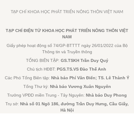
TẠP CHÍ KHOA HỌC PHÁT TRIỂN NÔNG THÔN VIỆT NAM
TẠP CHÍ ĐIỆN TỬ KHOA HỌC PHÁT TRIỂN NÔNG THÔN VIỆT
NAM
Giấy phép hoạt động số 74/GP-BTTTT ngày 26/01/2022 của Bộ
Thông tin và Truyền thông
TỔNG BIÊN TẬP:
GS.TSKH Trần Duy Quý
Chủ tịch HĐBT:
PGS.TS.VS Đào Thế Anh
Các Phó Tổng Biên tập:
Nhà báo Phí Văn Điển; TS. Lê Thành Ý
Tổng Thư ký:
Nhà báo Vương Xuân Nguyên
Trưởng VPĐD miền Trung - Tây Nguyên:
Nhà báo Duy Phong
Trụ sở:
Nhà số 01 Ngõ 186, đường Trần Duy Hưng, Cầu Giấy,
Hà Nội
VPGD:
Tầng 2, HH02C, Khu đô thị Thanh Hà, Cự Khê, Thanh
Oai, Hà Nội
Điện thoại:
0
965855316
- Email:
vnhuongsac@gmail.com