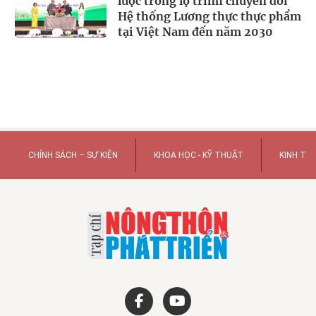
lược trong lộ trình chuyển đổi
Hệ thống Lương thực thực phẩm
tại Việt Nam đến năm 2030
CHÍNH SÁCH – SỰ KIỆN
KHOA HỌC - KỸ THUẬT
KINH TẾ