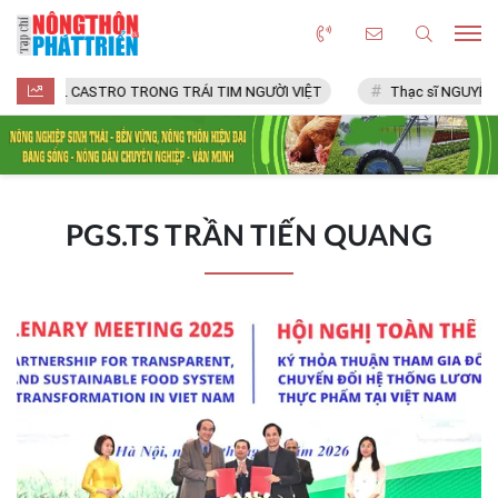
FIDEL CASTRO TRONG TRÁI TIM NGƯỜI VIỆT
Thạc sĩ NGUYỄN 
PGS.TS TRẦN TIẾN QUANG