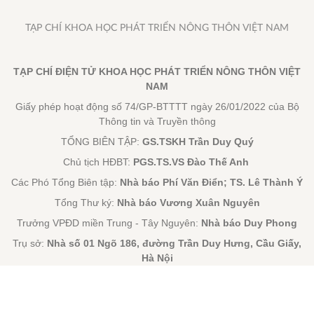
TẠP CHÍ KHOA HỌC PHÁT TRIỂN NÔNG THÔN VIỆT NAM
TẠP CHÍ ĐIỆN TỬ KHOA HỌC PHÁT TRIỂN NÔNG THÔN VIỆT
NAM
Giấy phép hoạt động số 74/GP-BTTTT ngày 26/01/2022 của Bộ
Thông tin và Truyền thông
TỔNG BIÊN TẬP:
GS.TSKH Trần Duy Quý
Chủ tịch HĐBT:
PGS.TS.VS Đào Thế Anh
Các Phó Tổng Biên tập:
Nhà báo Phí Văn Điển; TS. Lê Thành Ý
Tổng Thư ký:
Nhà báo Vương Xuân Nguyên
Trưởng VPĐD miền Trung - Tây Nguyên:
Nhà báo Duy Phong
Trụ sở:
Nhà số 01 Ngõ 186, đường Trần Duy Hưng, Cầu Giấy,
Hà Nội
VPGD:
Tầng 2, HH02C, Khu đô thị Thanh Hà, Cự Khê, Thanh
Oai, Hà Nội
Điện thoại:
0
965855316
- Email:
vnhuongsac@gmail.com