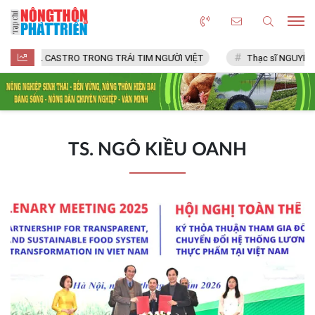
FIDEL CASTRO TRONG TRÁI TIM NGƯỜI VIỆT
Thạc sĩ NGUYỄN 
TS. NGÔ KIỀU OANH