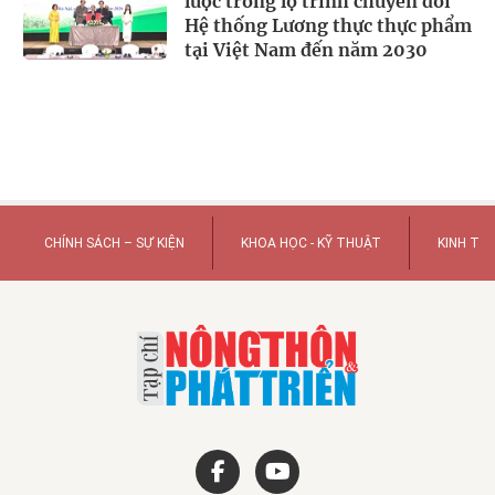
lược trong lộ trình chuyển đổi
Hệ thống Lương thực thực phẩm
tại Việt Nam đến năm 2030
CHÍNH SÁCH – SỰ KIỆN
KHOA HỌC - KỸ THUẬT
KINH TẾ