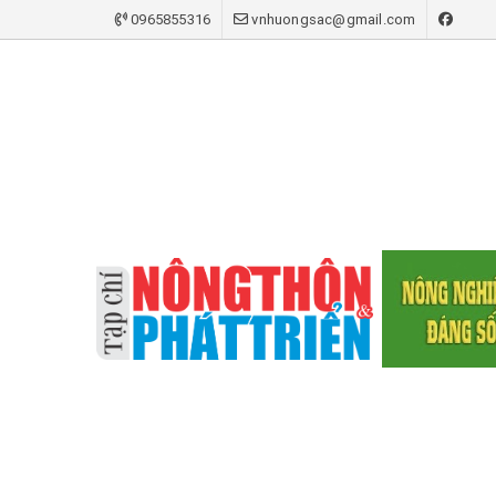
0965855316
vnhuongsac@gmail.com