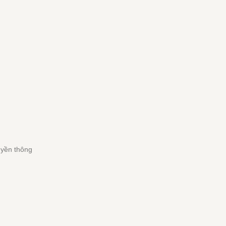
ng
uyền thông