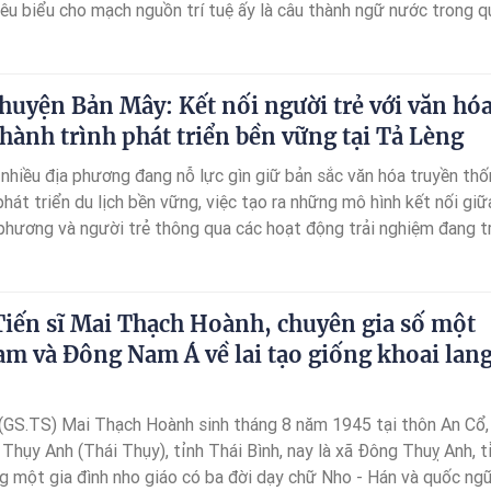
iêu biểu cho mạch nguồn trí tuệ ấy là câu thành ngữ nước trong q
gười xét nét quá không có bạn, một thông điệp mang tầm vóc củ
ến về sự cân bằng trong tự nhiên và ứng xử xã hội. Để hiểu thấu 
 thành ngữ này, chúng ta cần đặt nó dưới ánh sáng của tư duy biện
huyện Bản Mây: Kết nối người trẻ với văn hó
h tường tận từ cơ sở lý luận sinh thái học cho đến những bài học
 hành trình phát triển bền vững tại Tả Lèng
ận tư duy và nghệ thuật sống trong giai đoạn hiện nay.
 nhiều địa phương đang nỗ lực gìn giữ bản sắc văn hóa truyền th
hát triển du lịch bền vững, việc tạo ra những mô hình kết nối giữ
phương và người trẻ thông qua các hoạt động trải nghiệm đang t
g đi giàu tiềm năng. Với mong muốn góp phần lan tỏa những giá 
i kể chuyện bản Mây” được triển khai như một hành trình kết nối
ười và thiên nhiên của vùng đất Tả Lèng, tỉnh Lai Châu.
Tiến sĩ Mai Thạch Hoành, chuyên gia số một
am và Đông Nam Á về lai tạo giống khoai lan
ĩ (GS.TS) Mai Thạch Hoành sinh tháng 8 năm 1945 tại thôn An Cổ,
Thụy Anh (Thái Thụy), tỉnh Thái Bình, nay là xã Đông Thuỵ Anh, t
g một gia đình nho giáo có ba đời dạy chữ Nho - Hán và quốc ngữ