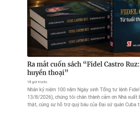
Ra mắt cuốn sách “Fidel Castro Ruz:
huyền thoại”
18 giờ trước
Nhân kỷ niệm 100 năm Ngày sinh Tổng tư lệnh Fidel
13/8/2026), chúng tôi chân thành cảm ơn Nhà xuất b
thật, cùng sự hỗ trợ quý báu của Đại sứ quán Cuba t
tới công chúng nhiều ấn phẩm chuyên đề, trong đó có
Từ tuổi thơ đến huyền thoại” của tác giả Vương Xu