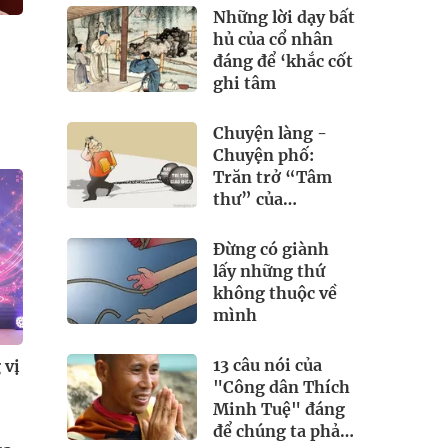
Những lời dạy bất
hủ của cổ nhân
đáng để ‘khắc cốt
ghi tâm
Chuyện làng -
Chuyện phố:
Trăn trở “Tâm
thư” của
“Trưởng thôn”?
Đừng có giành
lấy những thứ
không thuộc về
mình
13 câu nói của
 vị
"Công dân Thích
Minh Tuệ" đáng
để chúng ta phải