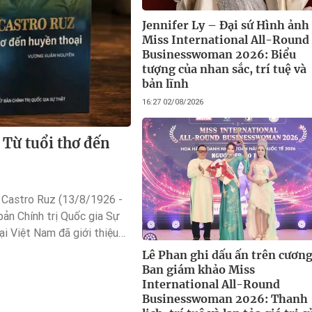
Jennifer Ly – Đại sứ Hình ảnh
Miss International All-Round
Businesswoman 2026: Biểu
tượng của nhan sắc, trí tuệ và
bản lĩnh
16:27 02/08/2026
 Từ tuổi thơ đến
 Castro Ruz (13/8/1926 -
ản Chính trị Quốc gia Sự
ại Việt Nam đã giới thiệu
 cuốn: “Fidel Castro Ruz:
Lê Phan ghi dấu ấn trên cương
ân Nguyên.
Ban giám khảo Miss
International All-Round
Businesswoman 2026: Thanh