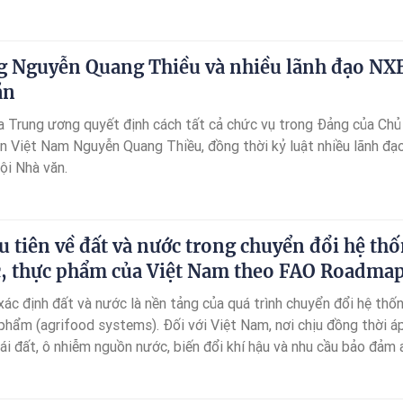
còn có nghề kê đơn cắt thuốc bắc.
ng Nguyễn Quang Thiều và nhiều lãnh đạo NX
ăn
a Trung ương quyết định cách tất cả chức vụ trong Đảng của Chủ
ăn Việt Nam Nguyễn Quang Thiều, đồng thời kỷ luật nhiều lãnh đạ
ội Nhà văn.
ưu tiên về đất và nước trong chuyển đổi hệ th
c, thực phẩm của Việt Nam theo FAO Roadma
c định đất và nước là nền tảng của quá trình chuyển đổi hệ thố
phẩm (agrifood systems). Đối với Việt Nam, nơi chịu đồng thời á
ái đất, ô nhiễm nguồn nước, biến đổi khí hậu và nhu cầu bảo đảm 
, các ưu tiên cần được triển khai theo cách tiếp cận tích hợp giữ
í hậu – hệ sinh thái – chuỗi giá trị nông sản thực phẩm.