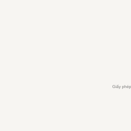
trình Toàn cầu
động lực để Vi
phẩm theo hướn
thể trong đó mọ
Giấy phép