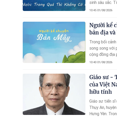
sinh sâu sắc. T
không có cá, n
10:45 01/08/2026
quy luật phổ bi
giá trị của câu
Người kể c
chứng, phân tíc
bản địa và
phương pháp lu
Trong bối cảnh
song song với p
cộng đồng địa 
thành một hướn
10:40 01/08/2026
ấy, dự án “Ngườ
văn hóa, con ng
Giáo sư - 
của Việt N
hữu tính
Giáo sư tiến s
Thụy An, huyện 
Hưng Yên. Tron