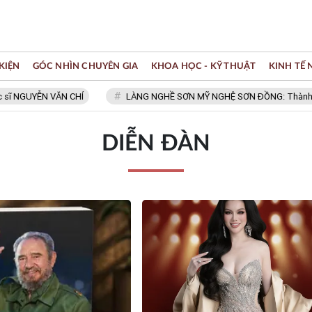
KIỆN
GÓC NHÌN CHUYÊN GIA
KHOA HỌC - KỸ THUẬT
KINH TẾ
GUYỄN VĂN CHÍ
LÀNG NGHỀ SƠN MỸ NGHỆ SƠN ĐỒNG: Thành viên Mạ
DIỄN ĐÀN