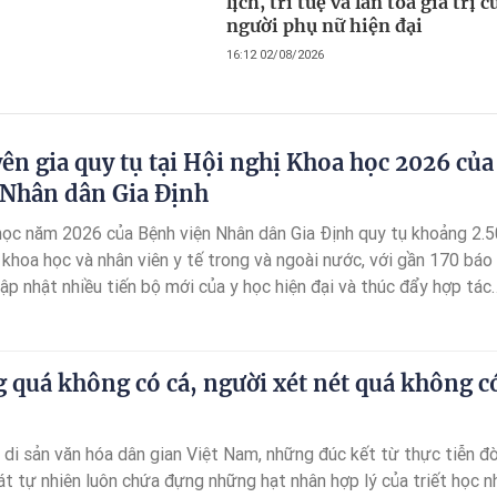
lịch, trí tuệ và lan tỏa giá trị c
người phụ nữ hiện đại
16:12 02/08/2026
ên gia quy tụ tại Hội nghị Khoa học 2026 của
 Nhân dân Gia Định
học năm 2026 của Bệnh viện Nhân dân Gia Định quy tụ khoảng 2.
 khoa học và nhân viên y tế trong và ngoài nước, với gần 170 báo
ập nhật nhiều tiến bộ mới của y học hiện đại và thúc đẩy hợp tác
 quá không có cá, người xét nét quá không c
 di sản văn hóa dân gian Việt Nam, những đúc kết từ thực tiễn đờ
át tự nhiên luôn chứa đựng những hạt nhân hợp lý của triết học n