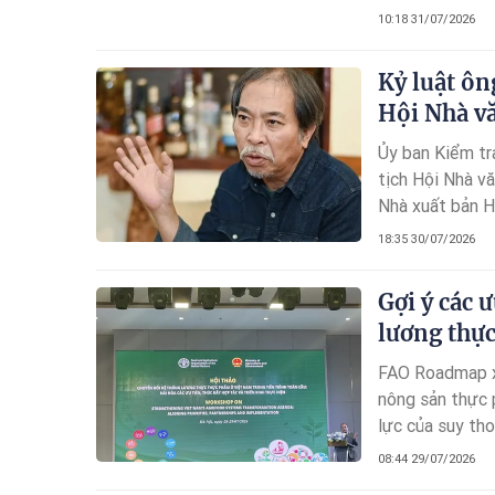
Cụ và ông nội 
10:18 31/07/2026
Kỷ luật ô
Hội Nhà v
Ủy ban Kiểm tr
tịch Hội Nhà v
Nhà xuất bản H
18:35 30/07/2026
Gợi ý các 
lương thự
FAO Roadmap xá
nông sản thực 
lực của suy tho
ninh lương thực
08:44 29/07/2026
đất – nước – kh