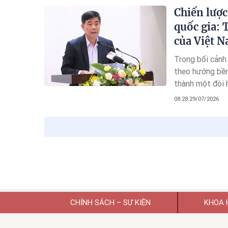
Chiến lược
quốc gia: 
của Việt 
Trong bối cảnh
theo hướng bền
thành một đòi h
pháp chiến lượ
08:28 29/07/2026
và Phát triển n
toàn diện qua b
lương thực và 
được vai trò qu
lượng calo sản
vẫn tồn tại nh
bền vững, tỷ lệ
của nông dân n
CHÍNH SÁCH – SỰ KIỆN
KHOA 
đổi khí hậu thấ
tư duy quản trị