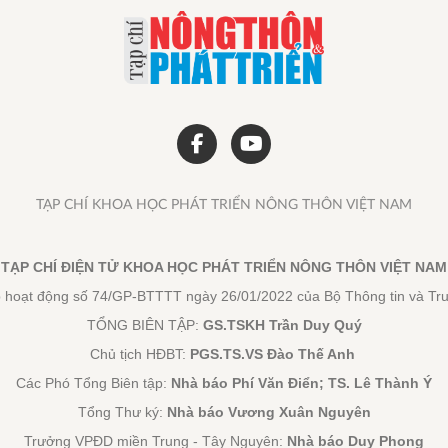
 về chuyển đổi hệ thống nông nghiệp thực phẩm của FAO sẽ tạo
ệt Nam thúc đẩy quá trình chuyển đổi hệ thống lương thực thực
g đồng bộ và hiệu quả hơn, đòi hỏi cần có một cách tiếp cận tổ
i lĩnh vực đều phải tham gia thực hiện.
TẠP CHÍ KHOA HỌC PHÁT TRIỂN NÔNG THÔN VIỆT NAM
TẠP CHÍ ĐIỆN TỬ KHOA HỌC PHÁT TRIỂN NÔNG THÔN VIỆT NAM
 hoạt động số 74/GP-BTTTT ngày 26/01/2022 của Bộ Thông tin và Tr
TỔNG BIÊN TẬP:
GS.TSKH Trần Duy Quý
Chủ tịch HĐBT:
PGS.TS.VS Đào Thế Anh
Các Phó Tổng Biên tập:
Nhà báo Phí Văn Điển; TS. Lê Thành Ý
Tổng Thư ký:
Nhà báo Vương Xuân Nguyên
Trưởng VPĐD miền Trung - Tây Nguyên:
Nhà báo Duy Phong