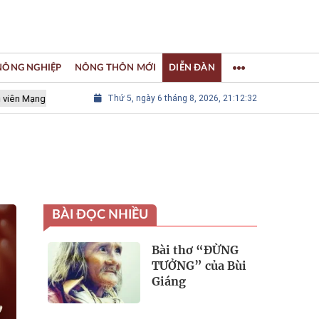
 NÔNG NGHIỆP
NÔNG THÔN MỚI
DIỄN ĐÀN
ng lưới các Thành phố Thủ công sáng tạo Thế giới
Thứ 5, ngày 6 tháng 8, 2026, 21:12:33
LÀNG NGHỀ KH
BÀI ĐỌC NHIỀU
Bài thơ “ĐỪNG
TƯỞNG” của Bùi
Giáng