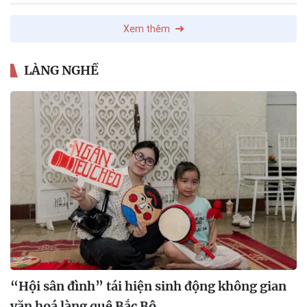
Xem thêm
LÀNG NGHỀ
“Hội sân đình” tái hiện sinh động không gian
văn hoá làng quê Bắc Bộ