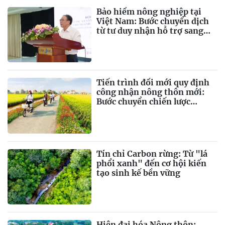
Bảo hiểm nông nghiệp tại
Việt Nam: Bước chuyển dịch
từ tư duy nhận hỗ trợ sang
chủ động quản trị rủi ro tài
chính
Tiến trình đổi mới quy định
công nhận nông thôn mới:
Bước chuyển chiến lược
hướng tới chiều sâu và tính
bền vững
Tín chỉ Carbon rừng: Từ "lá
phổi xanh" đến cơ hội kiến
tạo sinh kế bền vững
Hiện đại hóa Nông thôn: