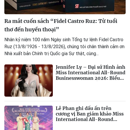
Ra mắt cuốn sách “Fidel Castro Ruz: Từ tuổi
thơ đến huyền thoại”
Nhân kỷ niệm 100 năm Ngày sinh Tổng tư lệnh Fidel Castro
Ruz (13/8/1926 - 13/8/2026), chúng tôi chân thành cảm ơn
Nhà xuất bản Chính trị Quốc gia Sự thật, cùng...
Jennifer Ly – Đại sứ Hình ảnh
Miss International All-Round
Businesswoman 2026: Biểu
tượng của nhan sắc, trí tuệ và
bản lĩnh
Lê Phan ghi dấu ấn trên
cương vị Ban giám khảo Miss
International All-Round
Businesswoman 2026: Thanh