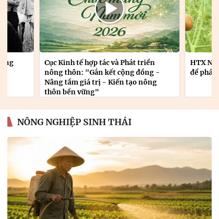
iển
HTX Nông nghiệp Việt Nam: Bứt phá
VIỆT N
ng -
để phát triển bền vững
BẢN AN
nông
NÔNG NGHIỆP SINH THÁI