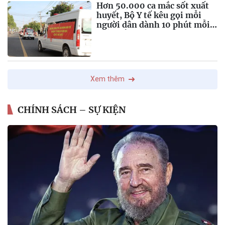
Hơn 50.000 ca mắc sốt xuất
huyết, Bộ Y tế kêu gọi mỗi
người dân dành 10 phút mỗi
tuần để phòng bệnh
Xem thêm
CHÍNH SÁCH – SỰ KIỆN