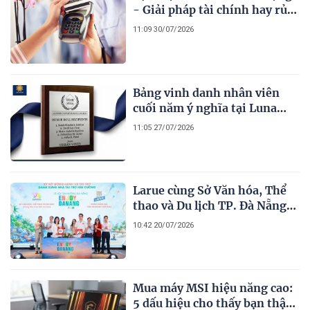
- Giải pháp tài chính hay rủi
ro tiềm ẩn?
11:09 30/07/2026
Bảng vinh danh nhân viên
cuối năm ý nghĩa tại Luna
Award Vietnam
11:05 27/07/2026
Larue cùng Sở Văn hóa, Thể
thao và Du lịch TP. Đà Nẵng
lan tỏa giá trị văn hóa, ẩm
10:42 20/07/2026
thực và du lịch địa phương
Mua máy MSI hiệu năng cao:
5 dấu hiệu cho thấy bạn thật