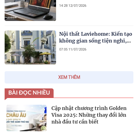
sự cần nâng cấp
14:28 12/07/2026
Nội thất Laviehome: Kiến tạo
không gian sống tiện nghi,
đẳng cấp và mang đậm dấu ấn
07:05 11/07/2026
cá nhân
XEM THÊM
BÀI ĐỌC NHIỀU
Cập nhật chương trình Golden
Visa 2025: Những thay đổi lớn
nhà đầu tư cần biết