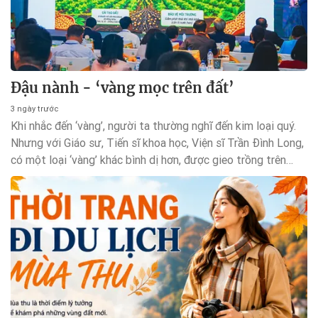
Đậu nành - ‘vàng mọc trên đất’
3 ngày trước
Khi nhắc đến ‘vàng’, người ta thường nghĩ đến kim loại quý.
Nhưng với Giáo sư, Tiến sĩ khoa học, Viện sĩ Trần Đình Long,
có một loại ‘vàng’ khác bình dị hơn, được gieo trồng trên
những cánh đồng và nuôi dưỡng cuộc sống mỗi ngày - đó là
cây đậu nành.