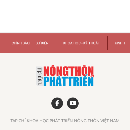
CHÍNH SÁCH – SỰ KIỆN
KHOA HỌC - KỸ THUẬT
KINH TẾ
TẠP CHÍ KHOA HỌC PHÁT TRIỂN NÔNG THÔN VIỆT NAM