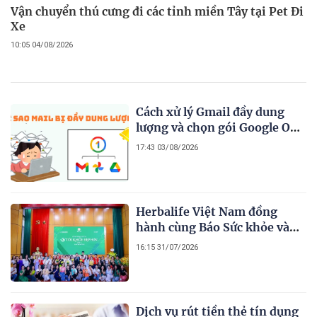
Vận chuyển thú cưng đi các tỉnh miền Tây tại Pet Đi
Xe
10:05 04/08/2026
Cách xử lý Gmail đầy dung
lượng và chọn gói Google One
2026
17:43 03/08/2026
Herbalife Việt Nam đồng
hành cùng Báo Sức khỏe và
Đời sống tổ chức Cuộc thi
16:15 31/07/2026
“Tôi Khỏe Đẹp Hơn” lần thứ
5 để khuyến khích mọi người
trở thành phiên bản tốt hơn
của chính mình
Dịch vụ rút tiền thẻ tín dụng