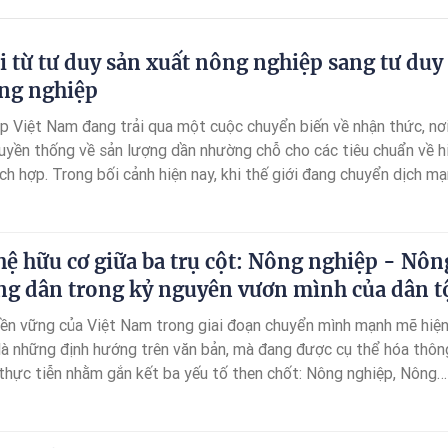
 từ tư duy sản xuất nông nghiệp sang tư duy
ông nghiệp
p Việt Nam đang trải qua một cuộc chuyển biến về nhận thức, nơ
ruyền thống về sản lượng dần nhường chỗ cho các tiêu chuẩn về h
tích hợp. Trong bối cảnh hiện nay, khi thế giới đang chuyển dịch m
h tế xanh và các tiêu chuẩn ESG (Môi trường, Xã hội, Quản trị) tr
 bắt buộc, tư duy sản xuất đơn thuần đã bộc lộ những giới hạn.
ệ hữu cơ giữa ba trụ cột: Nông nghiệp - Nôn
ng dân trong kỷ nguyên vươn mình của dân t
bền vững của Việt Nam trong giai đoạn chuyển mình mạnh mẽ hiệ
là những định hướng trên văn bản, mà đang được cụ thể hóa thôn
thực tiễn nhằm gắn kết ba yếu tố then chốt: Nông nghiệp, Nông
ân.