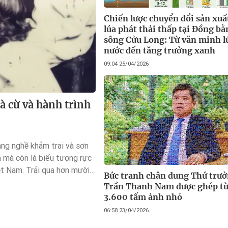
Chiến lược chuyển đổi sản xuấ
lúa phát thải thấp tại Đồng b
sông Cửu Long: Từ văn minh l
nước đến tăng trưởng xanh
09:04 25/04/2026
à cừ và hành trình
àng nghề khảm trai và sơn
 mà còn là biểu tượng rực
iệt Nam. Trải qua hơn mười
Bức tranh chân dung Thứ trư
đến khi chính thức gia nhập
Trần Thanh Nam được ghép t
ầu, Chuyên Mỹ đã chứng
3.600 tấm ảnh nhỏ
ông ngừng tự làm mới mình.
06:58 23/04/2026