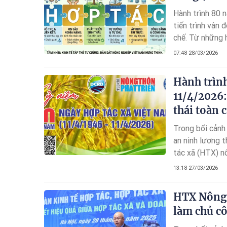
Hành trình 80 
tiến trình vận 
chế. Từ những 
sự liên kết để 
07:48 28/03/2026
thách để khẳng 
Hành trìn
11/4/2026:
thái toàn c
Trong bối cảnh 
an ninh lương t
tác xã (HTX) nô
triển bền vững
13:18 27/03/2026
HTX Nông 
làm chủ cô