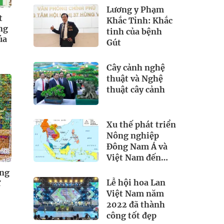
nhỏ
Lương y Phạm
t
Khắc Tỉnh: Khắc
ằng
tinh của bệnh
úa
Gút
Cây cảnh nghệ
thuật và Nghệ
thuật cây cảnh
Xu thế phát triển
Nông nghiệp
Đông Nam Á và
Việt Nam đến
năm 2030, tầm
ởng
nhìn 2050
Lễ hội hoa Lan
ừ
Việt Nam năm
2022 đã thành
công tốt đẹp