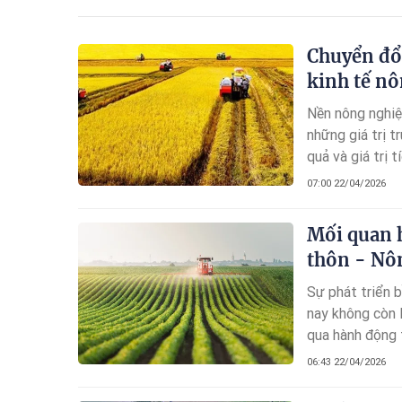
Chuyển đổi
kinh tế n
Nền nông nghiệ
những giá trị t
quả và giá trị 
mẽ sang nền kin
07:00 22/04/2026
thành thước đo
Mối quan h
thôn - Nô
Sự phát triển 
nay không còn 
qua hành động 
thôn và Nông d
06:43 22/04/2026