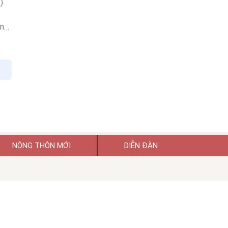
)
ong
n
NÔNG THÔN MỚI
DIỄN ĐÀN