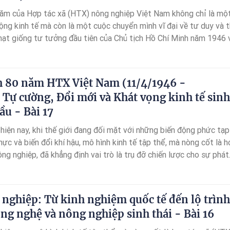
năm của Hợp tác xã (HTX) nông nghiệp Việt Nam không chỉ là mộ
động kinh tế mà còn là một cuộc chuyển mình vĩ đại về tư duy và 
hạt giống tư tưởng đầu tiên của Chủ tịch Hồ Chí Minh năm 1946 
tự cường, mô hình kinh tế tập thể đã trải qua bao thăng trầm, thử
định vị thế là trụ đỡ chiến lược của nền kinh tế nước nhà.
h 80 năm HTX Việt Nam (11/4/1946 -
 Tự cường, Đổi mới và Khát vọng kinh tế sinh
ầu - Bài 17
hiện nay, khi thế giới đang đối mặt với những biến động phức tạp
hực và biến đổi khí hậu, mô hình kinh tế tập thể, mà nòng cốt là 
ng nghiệp, đã khẳng định vai trò là trụ đỡ chiến lược cho sự phát
 của đất nước.
nghiệp: Từ kinh nghiệm quốc tế đến lộ trình
ng nghệ và nông nghiệp sinh thái - Bài 16