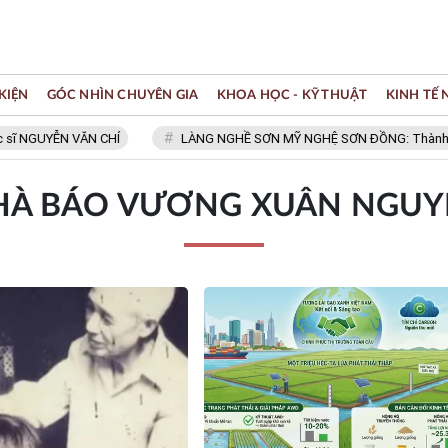
KIỆN
GÓC NHÌN CHUYÊN GIA
KHOA HỌC - KỸ THUẬT
KINH TẾ
GUYỄN VĂN CHÍ
LÀNG NGHỀ SƠN MỸ NGHỆ SƠN ĐỒNG: Thành viên Mạ
HÀ BÁO VƯƠNG XUÂN NGUY