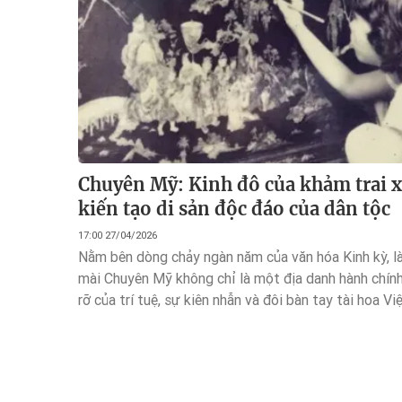
Chuyên Mỹ: Kinh đô của khảm trai x
kiến tạo di sản độc đáo của dân tộc
17:00 27/04/2026
Nằm bên dòng chảy ngàn năm của văn hóa Kinh kỳ, l
mài Chuyên Mỹ không chỉ là một địa danh hành chính
rỡ của trí tuệ, sự kiên nhẫn và đôi bàn tay tài hoa V
thế kỷ thăng trầm, từ những huyền tích thời nhà Lý 
Mạng lưới các Thành phố Thủ công Sáng tạo toàn c
minh sức sống mãnh liệt của một di sản nội sinh kh