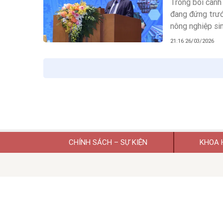
Trong bối cảnh 
đang đứng trướ
nông nghiệp sin
trào HTX toàn 
21:16 26/03/2026
Quốc đến phép m
CHÍNH SÁCH – SỰ KIỆN
KHOA 