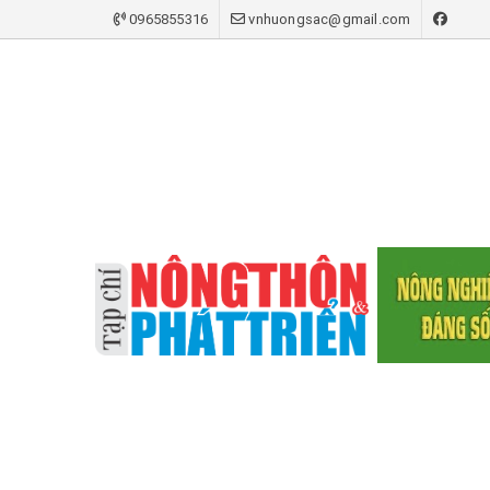
0965855316
vnhuongsac@gmail.com