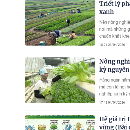
Triết lý p
xanh
Nền nông nghiệ
nơi mà những g
chuẩn khắt khe 
18:21 21/04/2026
Nông nghi
kỷ nguyên
Hàng ngàn năm 
mà còn là nơi 
nghiệp kinh kỳ
Hà, làng quất 
17:42 04/04/2026
của sự cần cù v
Hệ giá trị
vững (Bài 