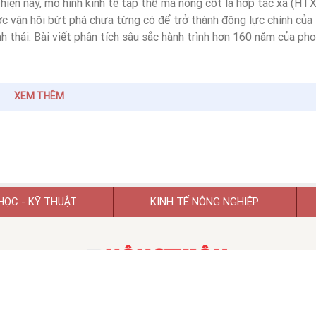
hiện nay, mô hình kinh tế tập thể mà nòng cốt là hợp tác xã (HTX
c vận hội bứt phá chưa từng có để trở thành động lực chính của
h thái. Bài viết phân tích sâu sắc hành trình hơn 160 năm của ph
cầu, từ kỷ luật thép của Đức, sức mạnh quy mô của Nhật Bản, Hà
àu tri thức của Israel và mô hình sinh thái của Thái Lan, Ấn Độ.
XEM THÊM
HỌC - KỸ THUẬT
KINH TẾ NÔNG NGHIỆP