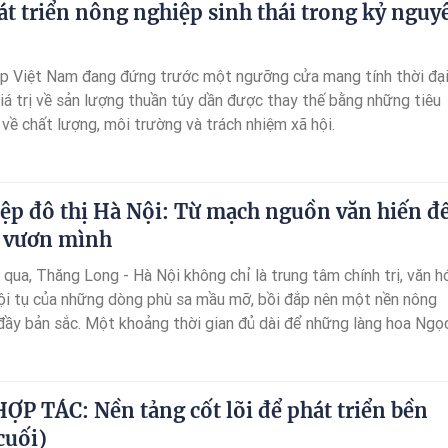
hát triển nông nghiệp sinh thái trong kỷ nguy
p Việt Nam đang đứng trước một ngưỡng cửa mang tính thời đại
iá trị về sản lượng thuần túy dần được thay thế bằng những tiêu
về chất lượng, môi trường và trách nhiệm xã hội.
ệp đô thị Hà Nội: Từ mạch nguồn văn hiến đ
 vươn mình
qua, Thăng Long - Hà Nội không chỉ là trung tâm chính trị, văn h
hội tụ của những dòng phù sa mầu mỡ, bồi đắp nên một nền nông
 đầy bản sắc. Một khoảng thời gian đủ dài để những làng hoa Ngọ
Tứ Liên hay những vùng rau sạch ven sông Hồng trở thành biểu t
à tinh tế.
 HỢP TÁC: Nền tảng cốt lõi để phát triển bền
cuối)