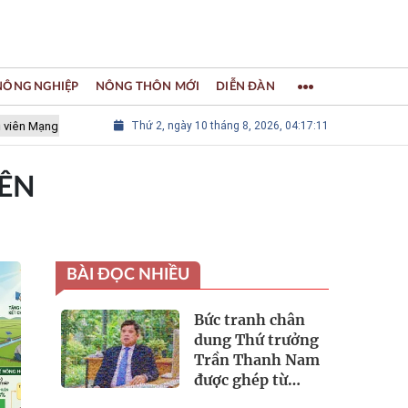
 NÔNG NGHIỆP
NÔNG THÔN MỚI
DIỄN ĐÀN
ng lưới các Thành phố Thủ công sáng tạo Thế giới
Thứ 2, ngày 10 tháng 8, 2026, 04:17:11
LÀNG NGHỀ K
ÊN
BÀI ĐỌC NHIỀU
Bức tranh chân
dung Thứ trưởng
Trần Thanh Nam
được ghép từ
3.600 tấm ảnh