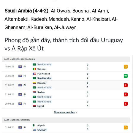
Saudi Arabia (4-4-2):
Al-Owais; Boushal, Al-Amri,
Altambakti, Kadesh; Mandash, Kanno, Al-Khaibari, Al-
Ghannam; Al-Buraikan, Al-Juwayr.
Phong độ gần đây, thành tích đối đầu Uruguay
vs Ả Rập Xê Út