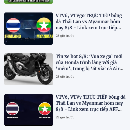
VTV6, VTVgo TRỰC TIẾP bóng
đá Thái Lan vs Myanmar hôm
nay 8/8 - Link xem trực tiếp
AFF Cup 2026 mới nhất
23 giờ trước
Tin xe hot 8/8: ‘Vua xe ga’ mới
của Honda trình làng với giá
‘mềm’, trang bị ‘át vía’ cả Air
Blade và SH
23 giờ trước
VTV6, VTV7 TRỰC TIẾP bóng đá
Thái Lan vs Myanmar hôm nay
8/8 - Link xem trực tiếp AFF
Cup 2026 mới nhất
23 giờ trước