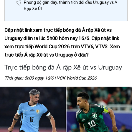
Phong độ gần đây, thành tích đối đầu Uruguay vs Ả
Rập Xê Út
Cập nhật link xem trực tiếp bóng đá Ả rập Xê út vs
Uruguay diễn ra lúc 5h00 hôm nay 16/6. Cập nhật link
xem trực tiếp World Cup 2026 trên VTV6, VTV3. Xem
trực tiếp Ả rập Xê út vs Uruguay ở đâu?
Trực tiếp bóng đá Ả rập Xê út vs Uruguay
Thời gian: 5h00 ngày 16/6 | VCK World Cup 2026