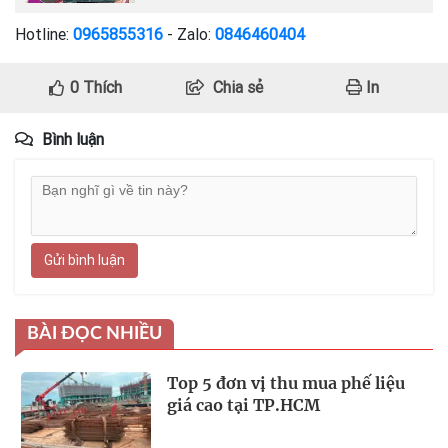
Hotline:
0965855316
- Zalo:
0846460404
0
Thích
Chia sẻ
In
Bình luận
Gửi bình luận
BÀI ĐỌC NHIỀU
Top 5 đơn vị thu mua phế liệu
giá cao tại TP.HCM