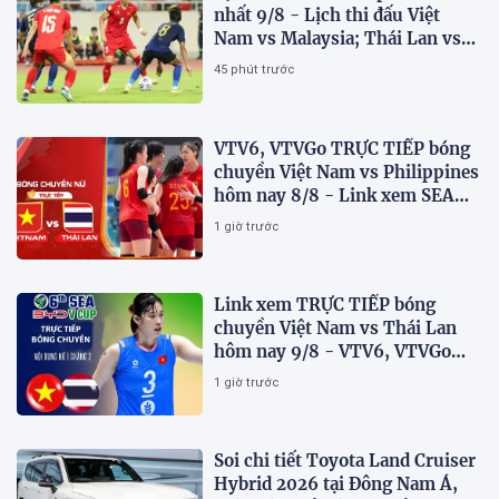
nhất 9/8 - Lịch thi đấu Việt
Nam vs Malaysia; Thái Lan vs
Singapore
45 phút trước
VTV6, VTVGo TRỰC TIẾP bóng
chuyền Việt Nam vs Philippines
hôm nay 8/8 - Link xem SEA
V.Cup 2026 mới nhất
1 giờ trước
Link xem TRỰC TIẾP bóng
chuyền Việt Nam vs Thái Lan
hôm nay 9/8 - VTV6, VTVGo
trực tiếp SEA V.Cup 2026 mới
1 giờ trước
nhất
Soi chi tiết Toyota Land Cruiser
Hybrid 2026 tại Đông Nam Á,