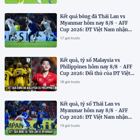
Kết quả bóng đá Thái Lan vs
Myanmar hôm nay 8/8 - AFF
Cup 2026: ĐT Việt Nam nhận
'chiến thư'
17 giờ trước
Kết quả, tỷ số Malaysia vs
Philippines hôm nay 8/8 - AFF
Cup 2026: Đối thủ của ĐT Việt
Nam lộ diện
18 giờ trước
Kết quả, tỷ số Thái Lan vs
Myanmar hôm nay 8/8 - AFF
Cup 2026: ĐT Việt Nam nhận
tin vui
19 giờ trước