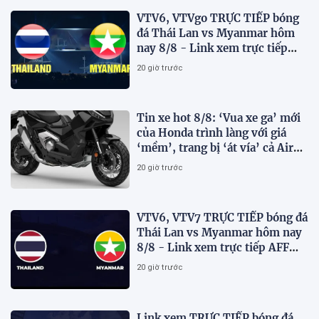
VTV6, VTVgo TRỰC TIẾP bóng
đá Thái Lan vs Myanmar hôm
nay 8/8 - Link xem trực tiếp
AFF Cup 2026 mới nhất
20 giờ trước
Tin xe hot 8/8: ‘Vua xe ga’ mới
của Honda trình làng với giá
‘mềm’, trang bị ‘át vía’ cả Air
Blade và SH
20 giờ trước
VTV6, VTV7 TRỰC TIẾP bóng đá
Thái Lan vs Myanmar hôm nay
8/8 - Link xem trực tiếp AFF
Cup 2026 mới nhất
20 giờ trước
Link xem TRỰC TIẾP bóng đá