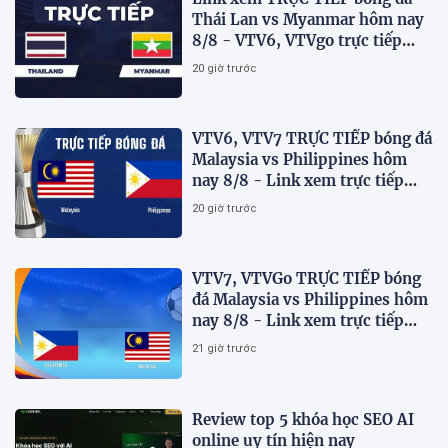
Thái Lan vs Myanmar hôm nay
8/8 - VTV6, VTVgo trực tiếp
AFF Cup 2026
20 giờ trước
VTV6, VTV7 TRỰC TIẾP bóng đá
Malaysia vs Philippines hôm
nay 8/8 - Link xem trực tiếp
AFF Cup 2026 mới nhất
20 giờ trước
VTV7, VTVGo TRỰC TIẾP bóng
đá Malaysia vs Philippines hôm
nay 8/8 - Link xem trực tiếp
AFF Cup 2026 mới nhất
21 giờ trước
Review top 5 khóa học SEO AI
online uy tín hiện nay