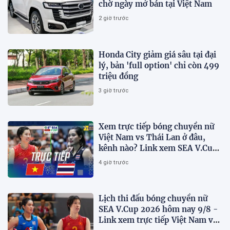
chờ ngày mở bán tại Việt Nam
2 giờ trước
Honda City giảm giá sâu tại đại
lý, bản 'full option' chỉ còn 499
triệu đồng
3 giờ trước
Xem trực tiếp bóng chuyền nữ
Việt Nam vs Thái Lan ở đâu,
kênh nào? Link xem SEA V.Cup
2026 mới nhất
4 giờ trước
Lịch thi đấu bóng chuyền nữ
SEA V.Cup 2026 hôm nay 9/8 -
Link xem trực tiếp Việt Nam vs