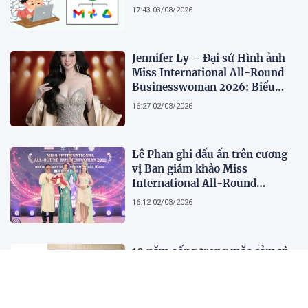
17:43 03/08/2026
Jennifer Ly – Đại sứ Hình ảnh
Miss International All-Round
Businesswoman 2026: Biểu
tượng của nhan sắc, trí tuệ và
16:27 02/08/2026
bản lĩnh
Lê Phan ghi dấu ấn trên cương
vị Ban giám khảo Miss
International All-Round
Businesswoman 2026: Thanh
16:12 02/08/2026
lịch, trí tuệ và lan tỏa giá trị của
người phụ nữ hiện đại
10 năm sống trong mặc cảm vì
căn bệnh tưởng lây nhiễm
22:17 01/08/2026