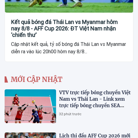
Kết quả bóng đá Thái Lan vs Myanmar hôm
nay 8/8 - AFF Cup 2026: ĐT Việt Nam nhận
'chiến thư'
Cập nhật kết quả, tỷ số bóng đá Thái Lan vs Myanmar
diễn ra vào lúc 20h00 hôm nay 8/8...
MỚI CẬP NHẬT
VTV trực tiếp bóng chuyền Việt
Nam vs Thái Lan - Link xem
trực tiếp bóng chuyền SEA
V.Cup 2026 hôm nay 9/8
32 phút trước
Lịch thi đấu AFF Cup 2026 mới