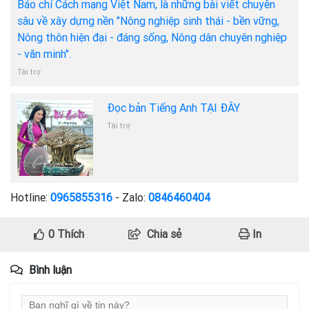
Báo chí Cách mạng Việt Nam, là những bài viết chuyên
sâu về xây dựng nền "Nông nghiệp sinh thái - bền vững,
Nông thôn hiện đại - đáng sống, Nông dân chuyên nghiệp
- văn minh".
Tài trợ
Đọc bản Tiếng Anh TẠI ĐÂY
Tài trợ
Hotline:
0965855316
- Zalo:
0846460404
0
Thích
Chia sẻ
In
Bình luận