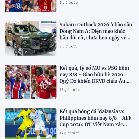
Thái Lan
5 giờ trước
Subaru Outback 2026 'chào sân'
Đông Nam Á: Diện mạo khác
hẳn đời cũ, chưa hẹn ngày về
Việt Nam
7 giờ trước
Kết quả, tỷ số MU vs PSG hôm
nay 8/8 - Giao hữu hè 2026:
Quỷ Đỏ khiến ĐKVĐ châu Âu
toát mồ hôi
16 giờ trước
Kết quả bóng đá Malaysia vs
Philippines hôm nay 8/8 - AFF
Cup 2026: ĐT Việt Nam xác
định đối thủ
17 giờ trước