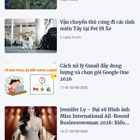
Vận chuyển thú cưng đi các tỉnh
miền Tây tại Pet Đi Xe
3 ngày trước
Cách xử lý Gmail đầy dung
lượng và chọn gói Google One
2026
17:43 03/08/2026
Jennifer Ly – Đại sứ Hình ảnh
Miss International All-Round
Businesswoman 2026: Biểu
tượng của nhan sắc, trí tuệ và
16:27 02/08/2026
bản lĩnh