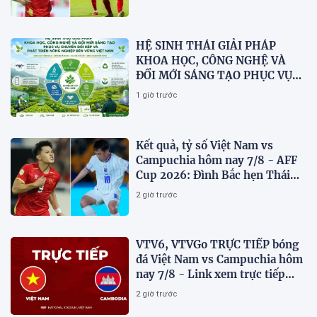
HỆ SINH THÁI GIẢI PHÁP
KHOA HỌC, CÔNG NGHỆ VÀ
ĐỔI MỚI SÁNG TẠO PHỤC VỤ
CHUYỂN ĐỔI KÉP VÀ PHÁT
1 giờ trước
TRIỂN NÔNG NGHIỆP BỀN
VỮNG VIỆT NAM
Kết quả, tỷ số Việt Nam vs
Campuchia hôm nay 7/8 - AFF
Cup 2026: Đình Bắc hẹn Thái
Lan ở chung kết?
2 giờ trước
VTV6, VTVGo TRỰC TIẾP bóng
đá Việt Nam vs Campuchia hôm
nay 7/8 - Link xem trực tiếp
AFF Cup 2026 mới nhất
2 giờ trước