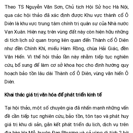
Theo TS Nguyễn Văn Sơn, Chủ tịch Hội Sử học Hà Nội,
qua các hội thảo đã xác định được Khu vực thành cổ Ô
Diên là khu vực trung tâm chính trị quân sự của Nhà nước
Vạn Xuân. Hiện nay, trên vùng đất này còn hiện hữu những
di tích lịch sử quan trọng liên quan đến Thành cổ Ô Diên
như đền Chính Khí, miếu Hàm Rồng, chùa Hải Giác, đền
Văn Hiến. Vì thế hội thảo lần này nhằm tiếp tục nghiên
cứu, bổ sung để làm cơ sở khoa học cho định hướng quy
hoạch bảo tồn lâu dài Thành cổ Ô Diên, vùng văn hiến Ô
Diên.
Khai thác giá trị văn hóa để phát triển kinh tế
Tại hội thảo, một số chuyên gia đã nhấn mạnh những vấn
đề cần tiếp tục nghiên cứu, bảo tồn, tôn tạo và phát huy
giá trị khu di sản, gắn kết phát triển du lịch, dịch vụ trên
địa bàn Hạ Mỗ, huyện Đan Phượng và cả vùng di tích 2 bờ