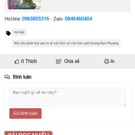
Hotline:
0965855316
- Zalo:
0846460404
Hà Nội
Bảo tồn phát huy giá trị di sản lịch sử văn hóa quê hương Đan Phượng
0
Thích
Chia sẻ
In
Bình luận
Gửi bình luận