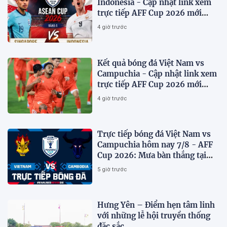
Indonesia - Cập nhật link xem
trực tiếp AFF Cup 2026 mới
nhất.
4 giờ trước
Kết quả bóng đá Việt Nam vs
Campuchia - Cập nhật link xem
trực tiếp AFF Cup 2026 mới
nhất
4 giờ trước
Trực tiếp bóng đá Việt Nam vs
Campuchia hôm nay 7/8 - AFF
Cup 2026: Mưa bàn thắng tại
Mỹ Đình?
5 giờ trước
Hưng Yên – Điểm hẹn tâm linh
với những lễ hội truyền thống
đặc sắc