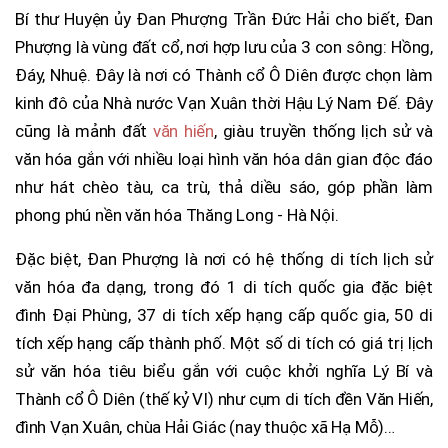
Bí thư Huyện ủy Đan Phượng Trần Đức Hải cho biết, Đan
Phượng là vùng đất cổ, nơi hợp lưu của 3 con sông: Hồng,
Đáy, Nhuệ. Đây là nơi có Thành cổ Ô Diên được chọn làm
kinh đô của Nhà nước Vạn Xuân thời Hậu Lý Nam Đế. Đây
cũng là mảnh đất
văn hiến
, giàu truyền thống lịch sử và
văn hóa gắn với nhiều loại hình văn hóa dân gian độc đáo
như hát chèo tàu, ca trù, thả diều sáo, góp phần làm
phong phú nền văn hóa Thăng Long - Hà Nội.
Đặc biệt, Đan Phượng là nơi có hệ thống di tích lịch sử
văn hóa đa dạng, trong đó 1 di tích quốc gia đặc biệt
đình Đại Phùng, 37 di tích xếp hạng cấp quốc gia, 50 di
tích xếp hạng cấp thành phố. Một số di tích có giá trị lịch
sử văn hóa tiêu biểu gắn với cuộc khởi nghĩa Lý Bí và
Thành cổ Ô Diên (thế kỷ VI) như cụm di tích đền Văn Hiến,
đình Vạn Xuân, chùa Hải Giác (nay thuộc xã Hạ Mỗ)…