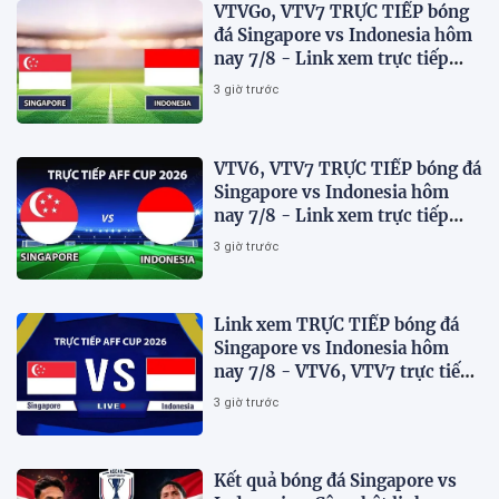
VTVGo, VTV7 TRỰC TIẾP bóng
đá Singapore vs Indonesia hôm
nay 7/8 - Link xem trực tiếp
AFF Cup 2026 mới nhất
3 giờ trước
VTV6, VTV7 TRỰC TIẾP bóng đá
Singapore vs Indonesia hôm
nay 7/8 - Link xem trực tiếp
AFF Cup 2026 mới nhất
3 giờ trước
Link xem TRỰC TIẾP bóng đá
Singapore vs Indonesia hôm
nay 7/8 - VTV6, VTV7 trực tiếp
AFF Cup 2026
3 giờ trước
Kết quả bóng đá Singapore vs