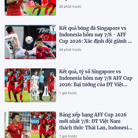
Lan run sợ
23 phút trước
Kết quả bóng đá Singapore vs
Indonesia hôm nay 7/8 - AFF
Cup 2026: Xác định đội giành vé
Bán kết
54 phút trước
Kết quả, tỷ số Singapore vs
Indonesia hôm nay 7/8 AFF Cup
2026: Bại tướng của ĐT Việt
nam dừng bước sớm
1 giờ trước
Bảng xếp hạng AFF Cup 2026
mới nhất 7/8: ĐT Việt Nam
thách thức Thái Lan, Indonesia
dừng bước
1 giờ trước