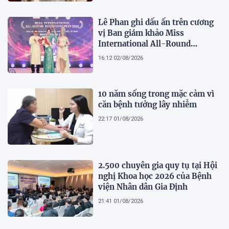
Lê Phan ghi dấu ấn trên cương
vị Ban giám khảo Miss
International All-Round
Businesswoman 2026: Thanh
16:12 02/08/2026
lịch, trí tuệ và lan tỏa giá trị của
người phụ nữ hiện đại
10 năm sống trong mặc cảm vì
căn bệnh tưởng lây nhiễm
22:17 01/08/2026
2.500 chuyên gia quy tụ tại Hội
nghị Khoa học 2026 của Bệnh
viện Nhân dân Gia Định
21:41 01/08/2026