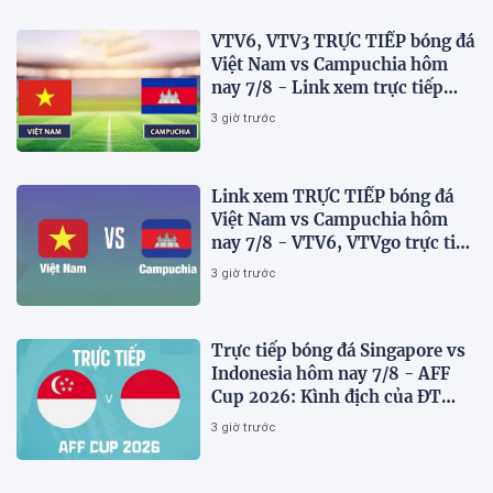
VTV6, VTV3 TRỰC TIẾP bóng đá
Việt Nam vs Campuchia hôm
nay 7/8 - Link xem trực tiếp
AFF Cup 2026 mới nhất
3 giờ trước
Link xem TRỰC TIẾP bóng đá
Việt Nam vs Campuchia hôm
nay 7/8 - VTV6, VTVgo trực tiếp
AFF Cup 2026
3 giờ trước
Trực tiếp bóng đá Singapore vs
Indonesia hôm nay 7/8 - AFF
Cup 2026: Kình địch của ĐT
Việt Nam thua đau?
3 giờ trước