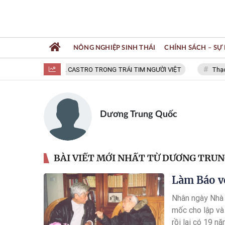
NÔNG NGHIỆP SINH THÁI
CHÍNH SÁCH – SỰ 
FIDEL CASTRO TRONG TRÁI TIM NGƯỜI VIỆT
Thạc s
Dương Trung Quốc
BÀI VIẾT MỚI NHẤT TỪ DƯƠNG TRU
Làm Báo vớ
Nhân ngày Nhà B
mốc cho lập và
rồi lại có 19 n