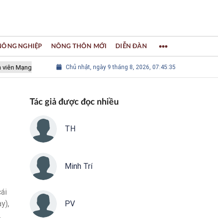
 NÔNG NGHIỆP
NÔNG THÔN MỚI
DIỄN ĐÀN
Mạng lưới các Thành phố Thủ công sáng tạo Thế giới
Chủ nhật, ngày 9 tháng 8, 2026, 07:45:36
LÀNG NGHỀ
Tác giả được đọc nhiều
TH
Minh Trí
cái
y),
PV