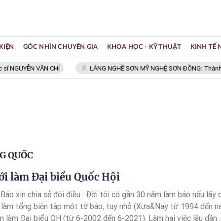
KIỆN
GÓC NHÌN CHUYÊN GIA
KHOA HỌC - KỸ THUẬT
KINH TẾ
ĩ NGUYỄN VĂN CHÍ
LÀNG NGHỀ SƠN MỸ NGHỆ SƠN ĐỒNG: Thành viên 
NG QUỐC
i làm Đại biểu Quốc Hội
áo xin chia sẻ đôi điều : Đời tôi có gần 30 năm làm báo nếu lấy 
 làm tổng biên tập một tờ báo, tuy nhỏ (Xưa&Nay từ 1994 đến na
ăm làm Đại biểu QH (từ 6-2002 đến 6-2021). Làm hai việc lâu dần