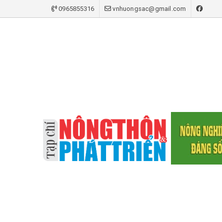
0965855316
vnhuongsac@gmail.com