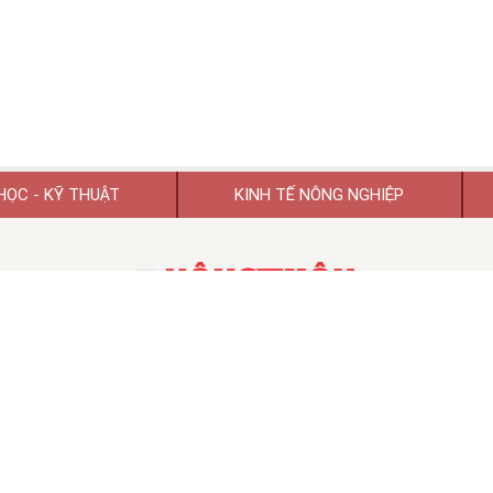
HỌC - KỸ THUẬT
KINH TẾ NÔNG NGHIỆP
TẠP CHÍ KHOA HỌC PHÁT TRIỂN NÔNG THÔN VIỆT NAM