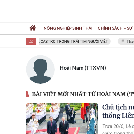
NÔNG NGHIỆP SINH THÁI
CHÍNH SÁCH – SỰ 
FIDEL CASTRO TRONG TRÁI TIM NGƯỜI VIỆT
Thạc s
Hoài Nam (TTXVN)
BÀI VIẾT MỚI NHẤT TỪ HOÀI NAM (
Chủ tịch n
thống Liê
Trưa 20/6, Lễ 
chức trọng thể