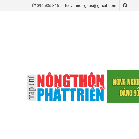
0965855316
vnhuongsac@gmail.com