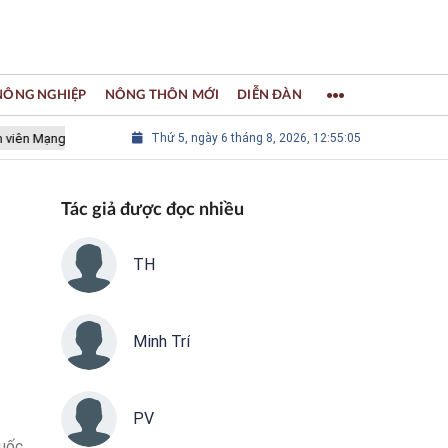
 NÔNG NGHIỆP
NÔNG THÔN MỚI
DIỄN ĐÀN
 Mạng lưới các Thành phố Thủ công sáng tạo Thế giới
Thứ 5, ngày 6 tháng 8, 2026, 12:55:06
LÀNG NGHỀ
Tác giả được đọc nhiều
TH
Minh Trí
PV
quốc