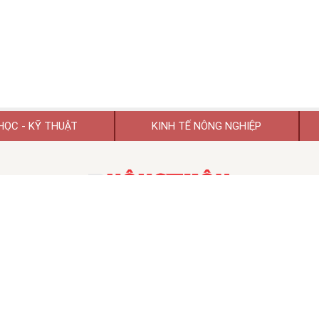
HỌC - KỸ THUẬT
KINH TẾ NÔNG NGHIỆP
TẠP CHÍ KHOA HỌC PHÁT TRIỂN NÔNG THÔN VIỆT NAM