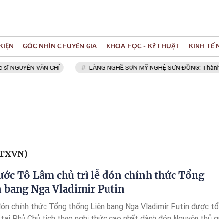
KIỆN
GÓC NHÌN CHUYÊN GIA
KHOA HỌC - KỸ THUẬT
KINH TẾ
ĩ NGUYỄN VĂN CHÍ
LÀNG NGHỀ SƠN MỸ NGHỆ SƠN ĐỒNG: Thành viên
TTXVN)
ước Tô Lâm chủ trì lễ đón chính thức Tổng
n bang Nga Vladimir Putin
đón chính thức Tổng thống Liên bang Nga Vladimir Putin được tổ
 tại Phủ Chủ tịch theo nghi thức cao nhất dành đón Nguyên thủ 