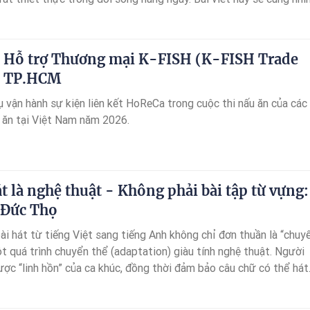
g và những mặt còn hạn chế của AirPods 4, giúp bạn cân nhắc x
 phù hợp ở thời điểm hiện tại hay không.
 Hỗ trợ Thương mại K-FISH (K-FISH Trade
ại TP.HCM
 vận hành sự kiện liên kết HoReCa trong cuộc thi nấu ăn của các
 ăn tại Việt Nam năm 2026.
át là nghệ thuật - Không phải bài tập từ vựng:
 Đức Thọ
ài hát từ tiếng Việt sang tiếng Anh không chỉ đơn thuần là “chuy
t quá trình chuyển thể (adaptation) giàu tính nghệ thuật. Người
ược “linh hồn” của ca khúc, đồng thời đảm bảo câu chữ có thể hát
p, đúng vần và phù hợp với cảm nhận của người nghe quốc tế. Đây 
ầy thử thách nhưng cũng vô cùng thú vị, bởi nó đòi hỏi sự kết h