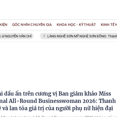
KIỆN
GÓC NHÌN CHUYÊN GIA
KHOA HỌC - KỸ THUẬT
KINH TẾ
GUYỄN VĂN CHÍ
LÀNG NGHỀ SƠN MỸ NGHỆ SƠN ĐỒNG: Thành viên Mạn
i dấu ấn trên cương vị Ban giám khảo Miss
onal All-Round Businesswoman 2026: Thanh
uệ và lan tỏa giá trị của người phụ nữ hiện đại