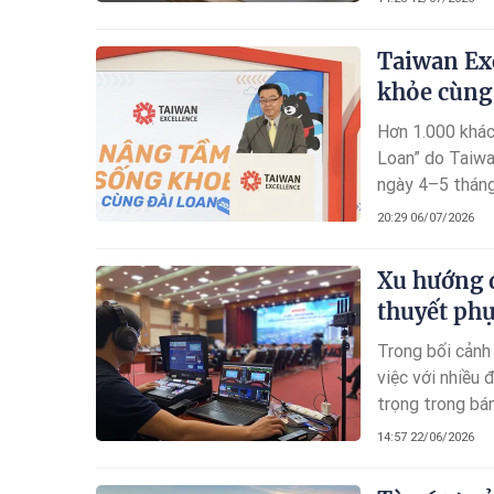
Taiwan Ex
khỏe cùng
Hơn 1.000 khác
Loan” do Taiwa
ngày 4–5 tháng
Excellence đến
20:29 06/07/2026
qua đó cho thấ
hơn mỗi ngày.
Xu hướng 
thuyết phụ
Trong bối cảnh
việc với nhiều
trọng trong bán
video nhà máy 
14:57 22/06/2026
hành và mức độ
sát.