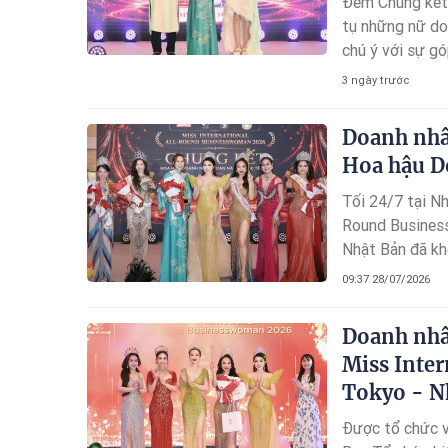
Đêm Chung kết 
tụ những nữ do
chú ý với sự g
hậu – Nhà sán
3 ngày trước
gương mặt nhận
trọng cùng nhữ
Doanh nhân
Hoa hậu D
Tối 24/7 tại N
Round Busines
Nhật Bản đã khé
Nhun
09:37 28/07/2026
Doanh nhâ
Miss Inte
Tokyo - N
Được tổ chức v