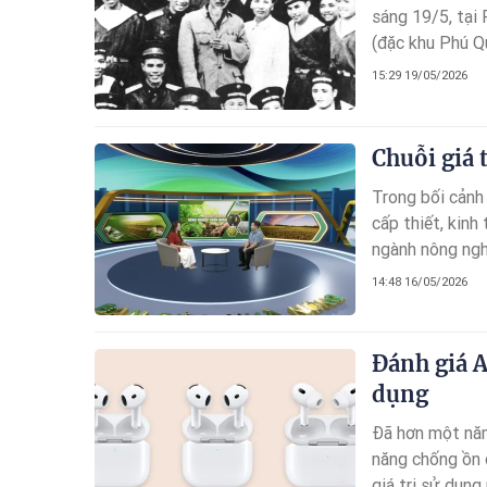
sáng 19/5, tại
(đặc khu Phú Q
đốc Nguyễn An 
15:29 19/05/2026
chức Lễ dâng h
Chuỗi giá 
Trong bối cảnh
cấp thiết, kin
ngành nông nghi
xuất, mô hình n
14:48 16/05/2026
hội tham gia và
Đánh giá A
dụng
Đã hơn một năm
năng chống ồn c
giá trị sử dụng