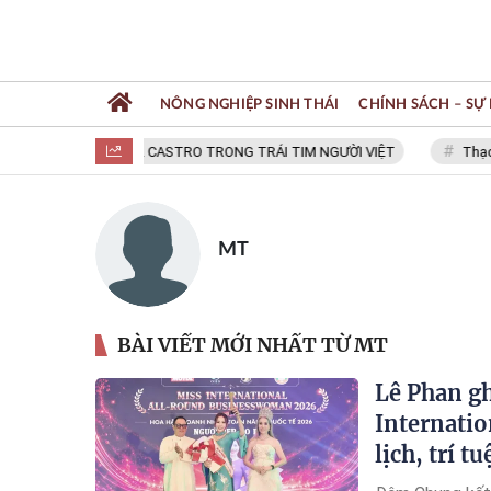
NÔNG NGHIỆP SINH THÁI
CHÍNH SÁCH – SỰ 
FIDEL CASTRO TRONG TRÁI TIM NGƯỜI VIỆT
Thạc sĩ N
MT
BÀI VIẾT MỚI NHẤT TỪ MT
Lê Phan gh
Internati
lịch, trí t