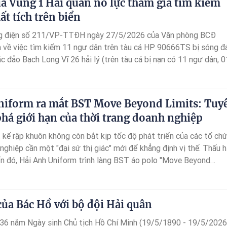
a Vùng 1 Hải quân nỗ lực tham gia tìm kiếm
t tích trên biển
g điện số 211/VP-TTĐH ngày 27/5/2026 của Văn phòng BCĐ
về việc tìm kiếm 11 ngư dân trên tàu cá HP 90666TS bị sóng đ
c đảo Bạch Long Vĩ 26 hải lý (trên tàu cá bị nạn có 11 ngư dân, 0
nh đã cứu vớt được 03 ngư dân).
niform ra mắt BST Move Beyond Limits: Tuy
há giới hạn của thời trang doanh nghiệp
 kế rập khuôn không còn bắt kịp tốc độ phát triển của các tổ ch
 nghiệp cần một "đại sứ thị giác" mới để khẳng định vị thế. Thấu h
ển đó, Hải Anh Uniform trình làng BST áo polo "Move Beyond
chỉ là đồng phục, đây là bản tuyên ngôn bằng hình ảnh, giúp tái đị
khơi dậy khát vọng vươn mình của những tập thể tiên phong.
ủa Bác Hồ với bộ đội Hải quân
36 năm Ngày sinh Chủ tịch Hồ Chí Minh (19/5/1890 - 19/5/2026