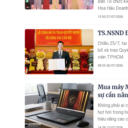
Ban Tổ chức ki
Hoa Hậu Doanh 
mà còn là hành 
15:50 27/07/2026
đầy đủ nhan sắc,
TS.NSND Đ
Chiều 25/7, tạ
bố và trao Qu
viện TPHCM.
08:55 26/07/2026
Mua máy MS
sự cần nân
Không phải ai c
hụt hơi trong 
hiệu năng cao 
khó chịu.
14:28 12/07/2026