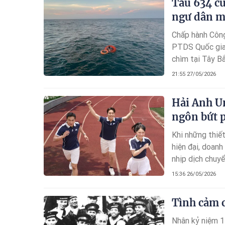
Tàu 634 củ
ngư dân mấ
Chấp hành Côn
PTDS Quốc gia 
chìm tại Tây Bắ
tàu cá Ninh Bì
21:55 27/05/2026
Hải Anh U
ngôn bứt p
Khi những thiết
hiện đại, doanh
nhịp dịch chuy
Limits". Không 
15:36 26/05/2026
vị văn hóa và 
Tình cảm c
Nhân kỷ niệm 1