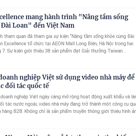
cellence mang hành trình "Nâng tầm sống
 Đài Loan" đến Việt Nam
h tham quan đã tham gia sự kiện “Nâng tầm sống khỏe cùng Đài
n Excellence tổ chức tại AEON Mall Long Biên, Hà Nội trong hai
 7. Sự kiện giới thiệu 38 sản phẩm đạt Giải thưởng Taiwan
 từ 14 thương hiệu Đài Loan, mang đến những trải nghiệm trực ti
y cách công nghệ có thể hỗ trợ một lối sống khỏe mạnh và cân b
doanh nghiệp Việt sử dụng video nhà máy để
c đối tác quốc tế
 doanh nghiệp Việt ngày càng mở rộng hoạt động xuất khẩu và l
 đối tác nước ngoài, video nhà máy đang trở thành một công cụ qu
 hàng B2B. Không chỉ là sản phẩm truyền thông giới thiệu hình ản
còn giúp doanh nghiệp chứng minh năng lực sản xuất, quy trình v
 chuyên nghiệp trước khi khách hàng quốc tế trực tiếp đến khảo