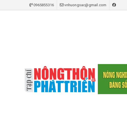
0965855316
vnhuongsac@gmail.com