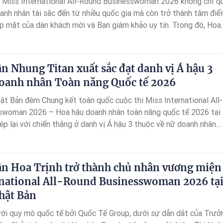
Miss International All-Round Businesswoman 2026 không chỉ q
anh nhân tài sắc đến từ nhiều quốc gia mà còn trở thành tâm đi
óp mặt của dàn khách mời và Ban giám khảo uy tín. Trong đó, Hoa
g lập Cộng đồng Ươm mầm yêu thương Lê Phan là một trong nhữ
 được nhiều sự quan tâm nhờ phong thái đĩnh đạc, vẻ đẹp sang
ng đóng góp tích cực trong vai trò "cầm cân nảy mực".
 Nhung Titan xuất sắc đạt danh vị Á hậu 3
oanh nhân Toàn năng Quốc tế 2026
hật Bản đêm Chung kết toàn quốc cuộc thi Miss International All-
swoman 2026 – Hoa hậu doanh nhân toàn năng quốc tế 2026 tại
p lại với chiến thắng ở danh vị Á hậu 3 thuộc về nữ doanh nhân
g Titan (SBD 139 ).
n Hoa Trịnh trở thành chủ nhân vương miện
rnational All-Round Businesswoman 2026 tạ
hật Bản
ới quy mô quốc tế bởi Quốc Tế Group, dưới sự dẫn dắt của Trưở