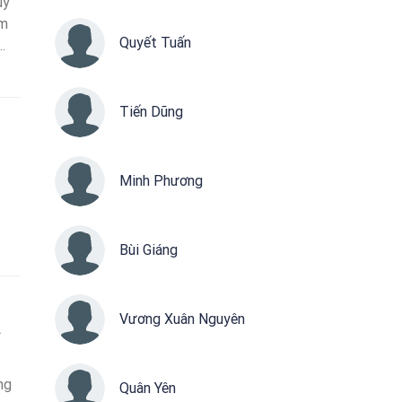
uy
ểm
Quyết Tuấn
ng
Tiến Dũng
Minh Phương
Bùi Giáng
Vương Xuân Nguyên
i
ng
Quân Yên