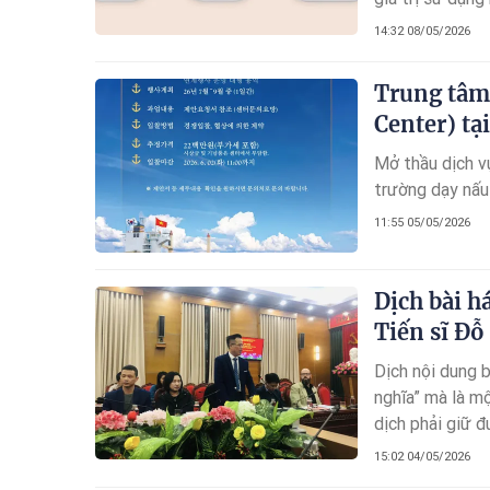
những điểm sán
14:32 08/05/2026
thiết bị có còn
Trung tâm
Center) t
Mở thầu dịch vụ
trường dạy nấu
11:55 05/05/2026
Dịch bài h
Tiến sĩ Đỗ
Dịch nội dung b
nghĩa” mà là mộ
dịch phải giữ đ
được, khớp nhị
15:02 04/05/2026
một công việc đ