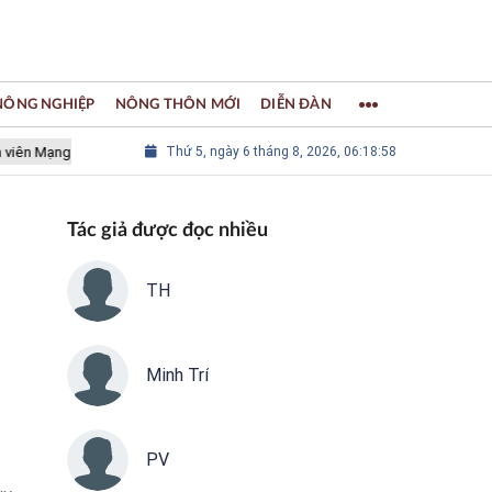
 NÔNG NGHIỆP
NÔNG THÔN MỚI
DIỄN ĐÀN
g lưới các Thành phố Thủ công sáng tạo Thế giới
Thứ 5, ngày 6 tháng 8, 2026, 06:18:59
LÀNG NGHỀ KH
Tác giả được đọc nhiều
TH
Minh Trí
PV