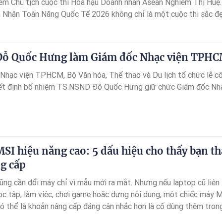
êm Chủ tịch cuộc thi Hoa hậu Doanh nhân Asean Nghiêm Thị Huệ.
Nhân Toàn Năng Quốc Tế 2026 không chỉ là một cuộc thi sắc đ
trình tôn vinh những nữ doanh nhân hiện đại – những người hội t
 trí tuệ, bản lĩnh và lòng nhân ái.
ỗ Quốc Hưng làm Giám đốc Nhạc viện TPH
i Nhạc viện TPHCM, Bộ Văn hóa, Thể thao và Du lịch tổ chức lễ c
yết định bổ nhiệm TS.NSND Đỗ Quốc Hưng giữ chức Giám đốc Nh
I hiệu năng cao: 5 dấu hiệu cho thấy bạn th
g cấp
ũng cần đổi máy chỉ vì mẫu mới ra mắt. Nhưng nếu laptop cũ liên
học tập, làm việc, chơi game hoặc dựng nội dung, một chiếc máy 
có thể là khoản nâng cấp đáng cân nhắc hơn là cố dùng thêm tron