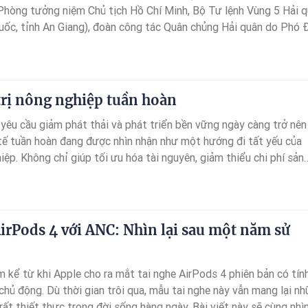
 Phòng tưởng niệm Chủ tịch Hồ Chí Minh, Bộ Tư lệnh Vùng 5 Hải 
uốc, tỉnh An Giang), đoàn công tác Quân chủng Hải quân do Phó 
Phong, Bí thư Đảng ủy, Chính ủy Hải quân làm trưởng đoàn đã tổ
ương tưởng niệm Chủ tịch Hồ Chí Minh.
trị nông nghiệp tuần hoàn
 yêu cầu giảm phát thải và phát triển bền vững ngày càng trở nên
h tế tuần hoàn đang được nhìn nhận như một hướng đi tất yếu của
ệp. Không chỉ giúp tối ưu hóa tài nguyên, giảm thiểu chi phí sản
ày còn mở ra những giá trị mới — từ năng lượng, vật liệu cho đến
o thị trường tín chỉ carbon đầy tiềm năng.
irPods 4 với ANC: Nhìn lại sau một năm sử
 kể từ khi Apple cho ra mắt tai nghe AirPods 4 phiên bản có tín
hủ động. Dù thời gian trôi qua, mẫu tai nghe này vẫn mang lại n
 rất thiết thực trong đời sống hàng ngày. Bài viết này sẽ cùng nhìn