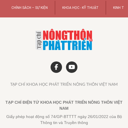
CHÍNH SÁCH – SỰ KIỆN
KHOA HỌC - KỸ THUẬT
KINH TẾ
TẠP CHÍ KHOA HỌC PHÁT TRIỂN NÔNG THÔN VIỆT NAM
TẠP CHÍ ĐIỆN TỬ KHOA HỌC PHÁT TRIỂN NÔNG THÔN VIỆT
NAM
Giấy phép hoạt động số 74/GP-BTTTT ngày 26/01/2022 của Bộ
Thông tin và Truyền thông