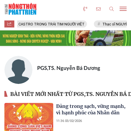
FIDEL CASTRO TRONG TRÁI TIM NGƯỜI VIỆT
Thạc sĩ NGUYỄN 
PGS,TS. Nguyễn Bá Dương
BÀI VIẾT MỚI NHẤT TỪ PGS,TS. NGUYỄN BÁ
Đảng trong sạch, vững mạnh,
vì hạnh phúc của Nhân dân
11:36 03/02/2026