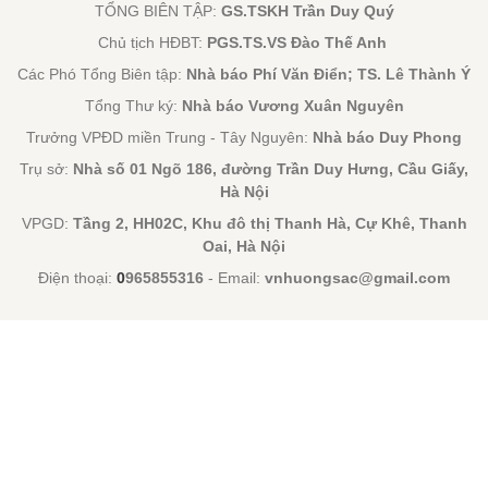
TỔNG BIÊN TẬP:
GS.TSKH Trần Duy Quý
Chủ tịch HĐBT:
PGS.TS.VS Đào Thế Anh
Các Phó Tổng Biên tập:
Nhà báo Phí Văn Điển; TS. Lê Thành Ý
Tổng Thư ký:
Nhà báo Vương Xuân Nguyên
Trưởng VPĐD miền Trung - Tây Nguyên:
Nhà báo Duy Phong
Trụ sở:
Nhà số 01 Ngõ 186, đường Trần Duy Hưng, Cầu Giấy,
Hà Nội
VPGD:
Tầng 2, HH02C, Khu đô thị Thanh Hà, Cự Khê, Thanh
Oai, Hà Nội
Điện thoại:
0
965855316
- Email:
vnhuongsac@gmail.com