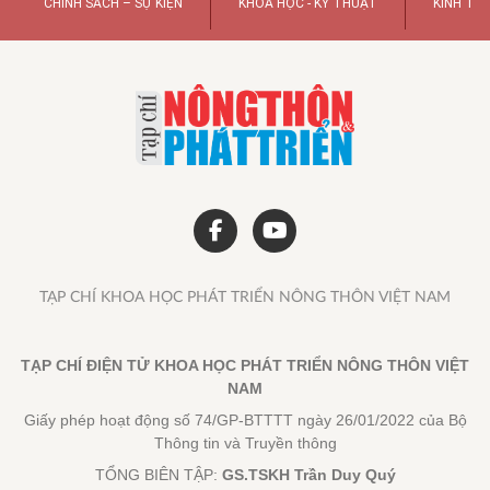
CHÍNH SÁCH – SỰ KIỆN
KHOA HỌC - KỸ THUẬT
KINH TẾ
TẠP CHÍ KHOA HỌC PHÁT TRIỂN NÔNG THÔN VIỆT NAM
TẠP CHÍ ĐIỆN TỬ KHOA HỌC PHÁT TRIỂN NÔNG THÔN VIỆT
NAM
Giấy phép hoạt động số 74/GP-BTTTT ngày 26/01/2022 của Bộ
Thông tin và Truyền thông
TỔNG BIÊN TẬP:
GS.TSKH Trần Duy Quý