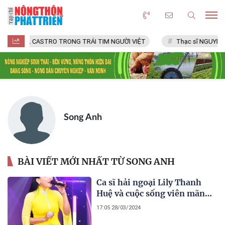
FIDEL CASTRO TRONG TRÁI TIM NGƯỜI VIỆT
Thạc sĩ NGUYỄN 
Song Anh
BÀI VIẾT MỚI NHẤT TỪ SONG ANH
Ca sĩ hải ngoại Lily Thanh
Huệ và cuộc sống viên mãn
nơi trời Tây
17:05 28/03/2024