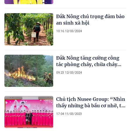
Đắk Nông chú trọng đảm bảo
an sinh xã hội
10:16 12/03/2024
Đắk Nông tăng cường công
tác phòng cháy, chữa cháy
rừng
09:23 12/03/2024
Chủ tịch Nusee Group: “Nhìn
thấy những bà bầu cơ nhỡ, tôi
xót xa muốn chở che”
17:04 11/03/2023