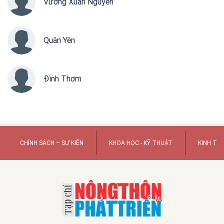
Vương Xuân Nguyên
Quân Yên
Đình Thơm
CHÍNH SÁCH – SỰ KIỆN
KHOA HỌC - KỸ THUẬT
KINH TẾ