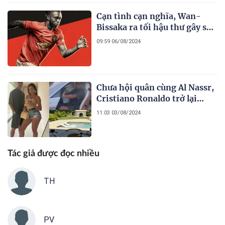
Cạn tình cạn nghĩa, Wan-
Bissaka ra tối hậu thư gây sốc
với Manchester United
09:59 06/08/2024
Chưa hội quân cùng Al Nassr,
Cristiano Ronaldo trở lại
Madrid với diện mạo mới lạ
11:03 03/08/2024
Tác giả được đọc nhiều
TH
PV