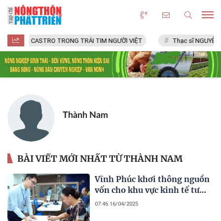
FIDEL CASTRO TRONG TRÁI TIM NGƯỜI VIỆT
Thạc sĩ NGUYỄN V
Thành Nam
BÀI VIẾT MỚI NHẤT TỪ THÀNH NAM
Vĩnh Phúc khơi thông nguồn
vốn cho khu vực kinh tế tư
nhân: Đưa ra các gói tín dụng
07:46 16/04/2025
linh hoạt, tối ưu hóa thủ tục