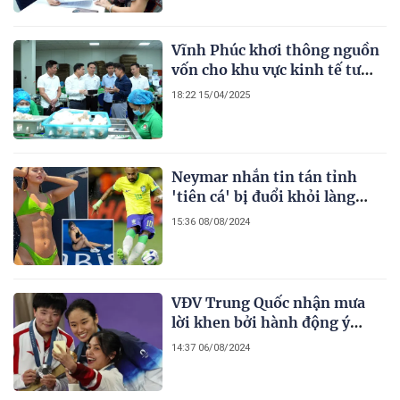
vay vốn (Kỳ II)
Vĩnh Phúc khơi thông nguồn
vốn cho khu vực kinh tế tư
nhân: Động lực phát triển (Kỳ
18:22 15/04/2025
I)
Neymar nhắn tin tán tỉnh
'tiên cá' bị đuổi khỏi làng
Olympic
15:36 08/08/2024
VĐV Trung Quốc nhận mưa
lời khen bởi hành động ý
nghĩa với đối thủ
14:37 06/08/2024