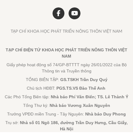
TẠP CHÍ KHOA HỌC PHÁT TRIỂN NÔNG THÔN VIỆT NAM
TẠP CHÍ ĐIỆN TỬ KHOA HỌC PHÁT TRIỂN NÔNG THÔN VIỆT
NAM
Giấy phép hoạt động số 74/GP-BTTTT ngày 26/01/2022 của Bộ
Thông tin và Truyền thông
TỔNG BIÊN TẬP:
GS.TSKH Trần Duy Quý
Chủ tịch HĐBT:
PGS.TS.VS Đào Thế Anh
Các Phó Tổng Biên tập:
Nhà báo Phí Văn Điển; TS. Lê Thành Ý
Tổng Thư ký:
Nhà báo Vương Xuân Nguyên
Trưởng VPĐD miền Trung - Tây Nguyên:
Nhà báo Duy Phong
Trụ sở:
Nhà số 01 Ngõ 186, đường Trần Duy Hưng, Cầu Giấy,
Hà Nội