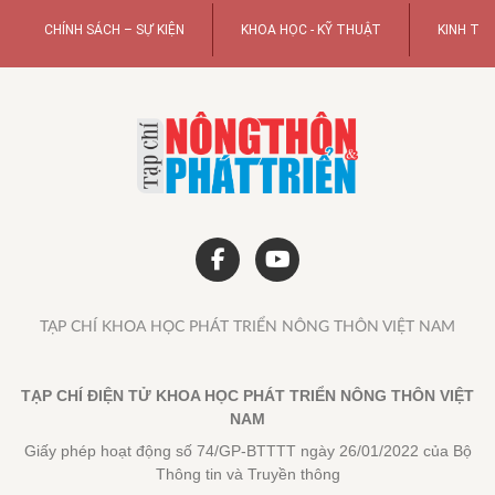
CHÍNH SÁCH – SỰ KIỆN
KHOA HỌC - KỸ THUẬT
KINH TẾ
TẠP CHÍ KHOA HỌC PHÁT TRIỂN NÔNG THÔN VIỆT NAM
TẠP CHÍ ĐIỆN TỬ KHOA HỌC PHÁT TRIỂN NÔNG THÔN VIỆT
NAM
Giấy phép hoạt động số 74/GP-BTTTT ngày 26/01/2022 của Bộ
Thông tin và Truyền thông