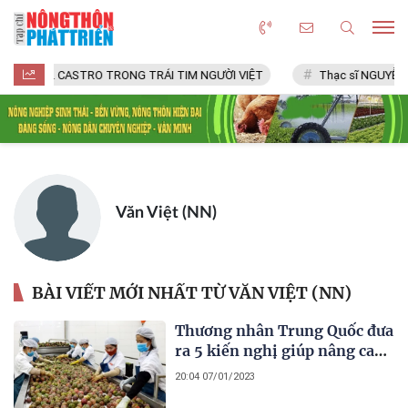
FIDEL CASTRO TRONG TRÁI TIM NGƯỜI VIỆT
Thạc sĩ NGUYỄN 
Văn Việt (NN)
BÀI VIẾT MỚI NHẤT TỪ VĂN VIỆT (NN)
Thương nhân Trung Quốc đưa
ra 5 kiến nghị giúp nâng cao
giá trị nông sản Việt
20:04 07/01/2023