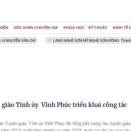
KIỆN
GÓC NHÌN CHUYÊN GIA
KHOA HỌC - KỸ THUẬT
KINH TẾ
ĩ NGUYỄN VĂN CHÍ
LÀNG NGHỀ SƠN MỸ NGHỆ SƠN ĐỒNG: Thành viên 
giáo Tỉnh ủy Vĩnh Phúc triển khai công tác
an Tuyên giáo Tỉnh ủy Vĩnh Phúc đã tổng kết công tác tuyên giáo
 năm 2024, triển khai nhiệm vụ năm 2025 dưới sự chủ trì của các