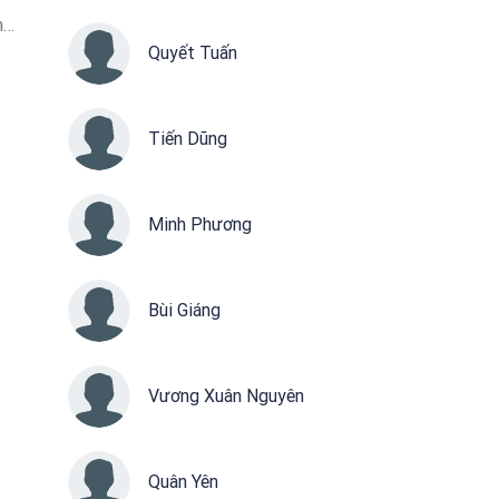
n
Huy
Quyết Tuấn
ội
Tiến Dũng
Minh Phương
Bùi Giáng
Vương Xuân Nguyên
Quân Yên