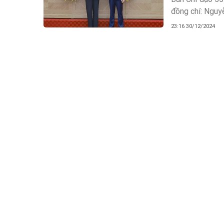
đồng chí: Nguy
giáo Tỉnh ủy; 
23:16 30/12/2024
Vĩnh, Phó Bí th
nghị.