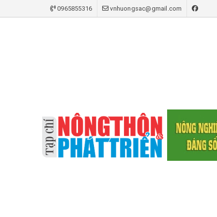
0965855316
vnhuongsac@gmail.com