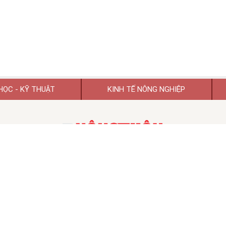
HỌC - KỸ THUẬT
KINH TẾ NÔNG NGHIỆP
TẠP CHÍ KHOA HỌC PHÁT TRIỂN NÔNG THÔN VIỆT NAM