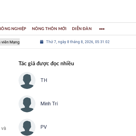
 NÔNG NGHIỆP
NÔNG THÔN MỚI
DIỄN ĐÀN
Mạng lưới các Thành phố Thủ công sáng tạo Thế giới
Thứ 7, ngày 8 tháng 8, 2026, 05:31:03
LÀNG NGHỀ
Tác giả được đọc nhiều
TH
Minh Trí
PV
 và