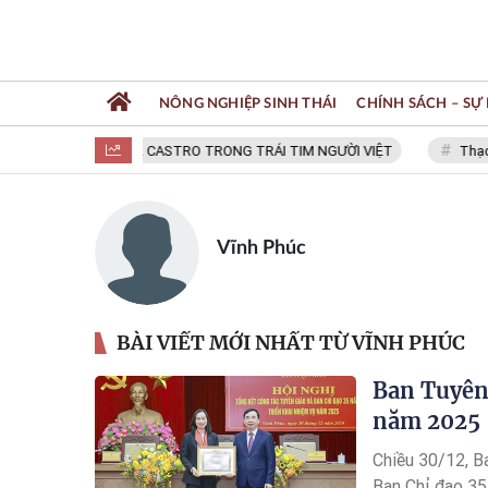
NÔNG NGHIỆP SINH THÁI
CHÍNH SÁCH – SỰ 
FIDEL CASTRO TRONG TRÁI TIM NGƯỜI VIỆT
Thạc s
Vĩnh Phúc
BÀI VIẾT MỚI NHẤT TỪ VĨNH PHÚC
Ban Tuyên 
năm 2025
Chiều 30/12, B
Ban Chỉ đạo 35