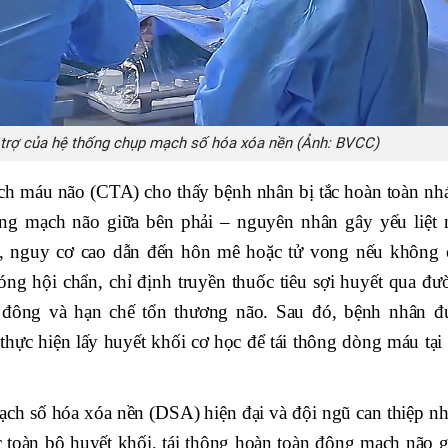
ỗ trợ của hệ thống chụp mạch số hóa xóa nền (Ảnh: BVCC)
ch máu não (CTA) cho thấy bệnh nhân bị tắc hoàn toàn nh
 mạch não giữa bên phải – nguyên nhân gây yếu liệt 
ng, nguy cơ cao dẫn đến hôn mê hoặc tử vong nếu không 
hóng hội chẩn, chỉ định truyền thuốc tiêu sợi huyết qua đư
đông và hạn chế tổn thương não. Sau đó, bệnh nhân đ
hực hiện lấy huyết khối cơ học để tái thông dòng máu tại 
ạch số hóa xóa nền (DSA) hiện đại và đội ngũ can thiệp nh
c toàn bộ huyết khối, tái thông hoàn toàn động mạch não g