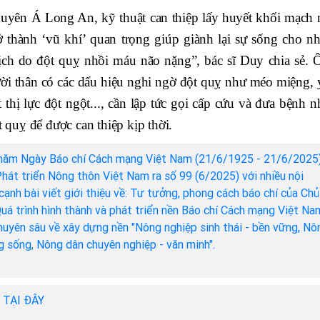
uyên Á Long An, kỹ thuật can thiệp lấy huyết khối mạch 
thành ‘vũ khí’ quan trọng giúp giành lại sự sống cho nh
ịch do đột quỵ nhồi máu não nặng”, bác sĩ Duy chia sẻ. 
ười thân có các dấu hiệu nghi ngờ đột quỵ như méo miệng, 
t thị lực đột ngột..., cần lập tức gọi cấp cứu và đưa bệnh 
t quỵ để được can thiệp kịp thời.
năm Ngày Báo chí Cách mạng Việt Nam (21/6/1925 - 21/6/2025)
hát triển Nông thôn Việt Nam ra số 99 (6/2025) với nhiều nội
cạnh bài viết giới thiệu về: Tư tưởng, phong cách báo chí của Chủ
Quá trình hình thành và phát triển nền Báo chí Cách mạng Việt Na
chuyên sâu về xây dựng nền "Nông nghiệp sinh thái - bền vững, Nô
ng sống, Nông dân chuyên nghiệp - văn minh".
h TẠI ĐÂY