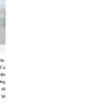
ão.
 Cụ
iện
ờng
tái
lại