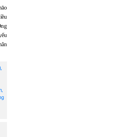
não
iều
Ông
yếu
nhân
,
m,
ng