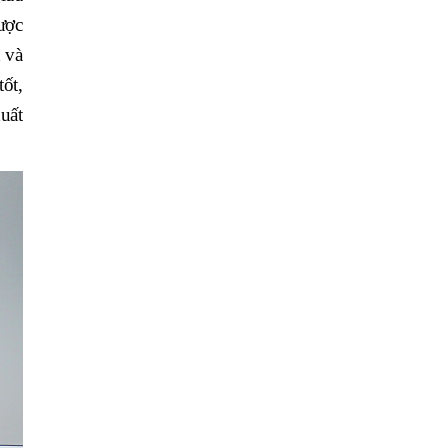
ược
h và
ốt,
uất