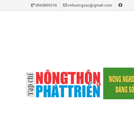
0965855316
vnhuongsac@gmail.com