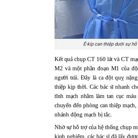
Ê-kíp can thiệp dưới sự h
Kết quả chụp CT 160 lát và CT mạ
M2 và một phần đoạn M1 của động
người trái. Đây là ca đột quỵ nặ
thiệp kịp thời. Các bác sĩ nhanh c
tĩnh mạch nhằm làm tan cục máu 
chuyển đến phòng can thiệp mạch, t
nhánh động mạch bị tắc.
Nhờ sự hỗ trợ của hệ thống chụp m
kinh nghiệm, các bác sĩ đã lấy đượ