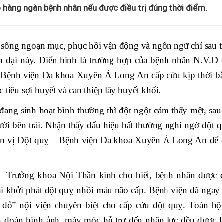
 hàng ngàn bệnh nhân nếu được điều trị đúng thời điểm.
 sống ngoạn mục, phục hồi vận động và ngôn ngữ chỉ sau t
ện đại này. Điển hình là trường hợp của bệnh nhân N.V.Đ 
ợc Bệnh viện Đa khoa Xuyên Á Long An cấp cứu kịp thời b
 tiêu sợi huyết và can thiệp lấy huyết khối.
đang sinh hoạt bình thường thì đột ngột cảm thấy mệt, sau
ười bên trái. Nhận thấy dấu hiệu bất thường nghi ngờ đột q
Đơn vị Đột quỵ – Bệnh viện Đa khoa Xuyên Á Long An để 
Trưởng khoa Nội Thần kinh cho biết, bệnh nhân được 
khi khởi phát đột quỵ nhồi máu não cấp. Bệnh viện đã ngay 
g đỏ” nội viện chuyên biệt cho cấp cứu đột quỵ. Toàn bộ
chẩn đoán hình ảnh, máy móc hỗ trợ đến nhân lực đều được 