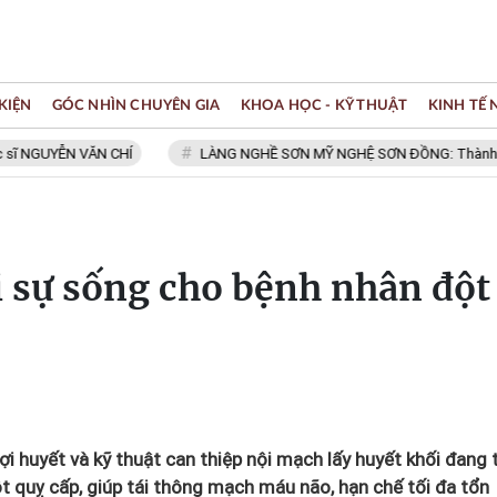
KIỆN
GÓC NHÌN CHUYÊN GIA
KHOA HỌC - KỸ THUẬT
KINH TẾ
ỄN VĂN CHÍ
LÀNG NGHỀ SƠN MỸ NGHỆ SƠN ĐỒNG: Thành viên Mạng l
ại sự sống cho bệnh nhân đột
sợi huyết và kỹ thuật can thiệp nội mạch lấy huyết khối đang 
ột quỵ cấp, giúp tái thông mạch máu não, hạn chế tối đa tổn