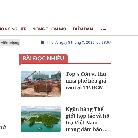
 NÔNG NGHIỆP
NÔNG THÔN MỚI
DIỄN ĐÀN
ưới các Thành phố Thủ công sáng tạo Thế giới
Thứ 7, ngày 8 tháng 8, 2026, 09:38:09
LÀNG NGHỀ KHẢM 
BÀI ĐỌC NHIỀU
Top 5 đơn vị thu
mua phế liệu giá
cao tại TP.HCM
Ngân hàng Thế
giới hợp tác và hỗ
trợ Việt Nam
trở
trong đảm bảo an
ninh nguồn nước