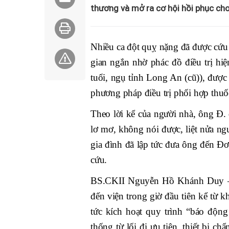
thương và mở ra cơ hội hồi phục cho
Nhiều ca đột quỵ nặng đã được cứu
gian ngắn nhờ phác đồ điều trị hi
tuổi, ngụ tỉnh Long An (cũ)), đư
phương pháp điều trị phối hợp thuốc
Theo lời kể của người nhà, ông Đ. 
lơ mơ, không nói được, liệt nửa ng
gia đình đã lập tức đưa ông đến 
cứu.
BS.CKII Nguyễn Hồ Khánh Duy – 
đến viện trong giờ đầu tiên kể từ 
tức kích hoạt quy trình “báo độn
thống từ lối đi ưu tiên, thiết bị 