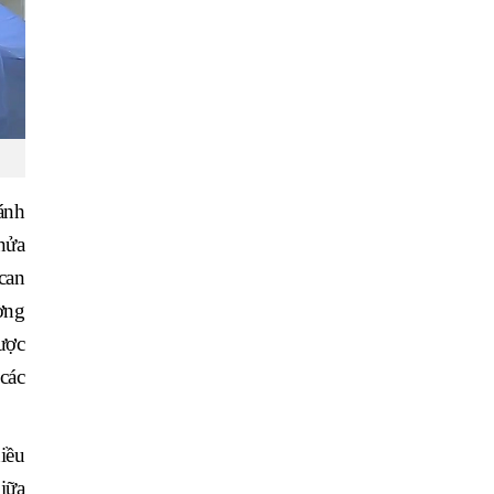
ánh
nửa
can
ờng
ược
các
iều
iữa