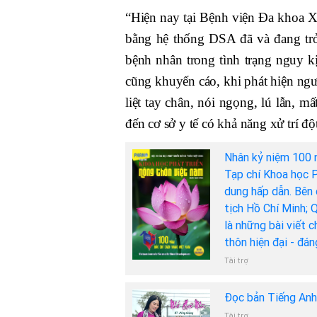
“Hiện nay tại Bệnh viện Đa khoa X
bằng hệ thống DSA đã và đang trở 
bệnh nhân trong tình trạng nguy k
cũng khuyến cáo, khi phát hiện ng
liệt tay chân, nói ngọng, lú lẫn, mấ
đến cơ sở y tế có khả năng xử trí độ
Nhân kỷ niệm 100 
Tạp chí Khoa học P
dung hấp dẫn. Bên 
tịch Hồ Chí Minh; 
là những bài viết 
thôn hiện đại - đá
Tài trợ
Đọc bản Tiếng An
Tài trợ