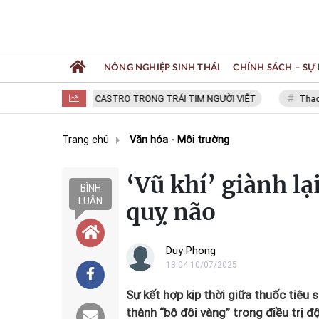
NÔNG NGHIỆP SINH THÁI
CHÍNH SÁCH – SỰ 
FIDEL CASTRO TRONG TRÁI TIM NGƯỜI VIỆT
Thạc sĩ NGUY
Trang chủ
Văn hóa - Môi trường
‘Vũ khí’ giành l
BÌNH
LUẬN
quỵ não
Duy Phong
13:04 10/07/2025
Sự kết hợp kịp thời giữa thuốc tiêu 
thành “bộ đôi vàng” trong điều trị đ