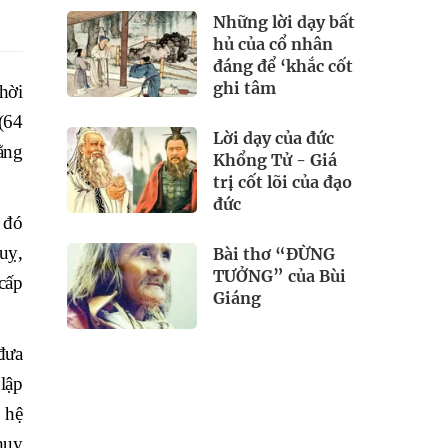
Những lời dạy bất
hủ của cổ nhân
đáng để ‘khắc cốt
ghi tâm
hời
(64
Lời dạy của đức
ằng
Khổng Tử - Giá
trị cốt lõi của đạo
đức
 đó
uỵ,
Bài thơ “ĐỪNG
TƯỞNG” của Bùi
cấp
Giáng
đưa
lập
 hệ
huy