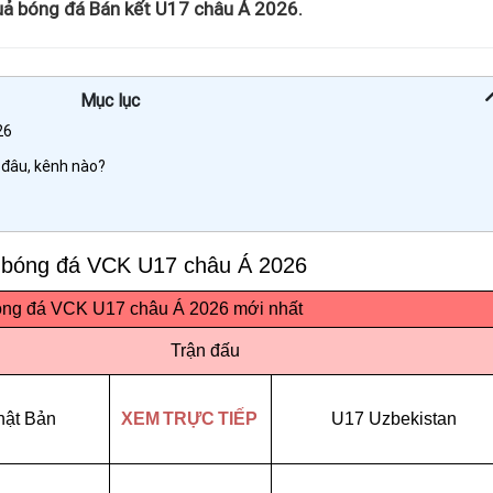
quả bóng đá Bán kết U17 châu Á 2026.
Mục lục
026
 đâu, kênh nào?
p bóng đá VCK U17 châu Á 2026
óng đá VCK U17 châu Á 2026 mới nhất
Trận đấu
ật Bản
XEM TRỰC TIẾP
U17 Uzbekistan