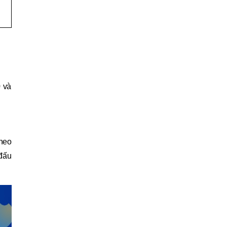
 và
theo
 đấu