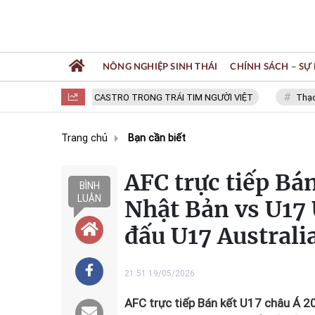
NÔNG NGHIỆP SINH THÁI
CHÍNH SÁCH – SỰ 
FIDEL CASTRO TRONG TRÁI TIM NGƯỜI VIỆT
Thạc sĩ NG
Trang chủ
Bạn cần biết
AFC trực tiếp Bá
BÌNH
LUẬN
Nhật Bản vs U17
đấu U17 Australi
21:51 19/05/2026
AFC trực tiếp Bán kết U17 châu Á 