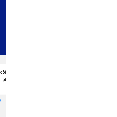
 đội
lọt
,