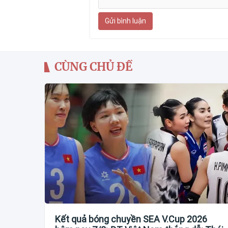
Gửi bình luận
CÙNG CHỦ ĐỀ
Kết quả bóng chuyền SEA V.Cup 2026