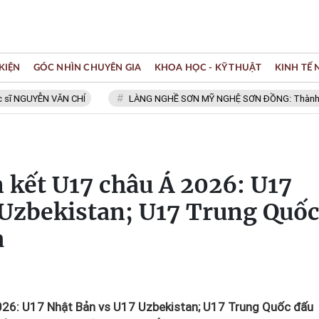
KIỆN
GÓC NHÌN CHUYÊN GIA
KHOA HỌC - KỸ THUẬT
KINH TẾ
UYỄN VĂN CHÍ
LÀNG NGHỀ SƠN MỸ NGHỆ SƠN ĐỒNG: Thành viên Mạng
n kết U17 châu Á 2026: U17
 Uzbekistan; U17 Trung Quố
a
2026: U17 Nhật Bản vs U17 Uzbekistan; U17 Trung Quốc đấu