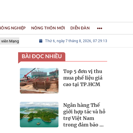
 NÔNG NGHIỆP
NÔNG THÔN MỚI
DIỄN ĐÀN
 lưới các Thành phố Thủ công sáng tạo Thế giới
Thứ 6, ngày 7 tháng 8, 2026, 07:29:14
LÀNG NGHỀ KHẢ
BÀI ĐỌC NHIỀU
Top 5 đơn vị thu
mua phế liệu giá
cao tại TP.HCM
c
Ngân hàng Thế
giới hợp tác và hỗ
trợ Việt Nam
trong đảm bảo an
ninh nguồn nước