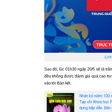
Lịch
Sau đó, lúc 01h30 ngày 20/5 sẽ là trậ
đều không được đánh giá quá cao trư
vào tới Bán kết.
Nhân kỷ niệm 100 
Tạp chí Khoa học P
dung hấp dẫn. Bên 