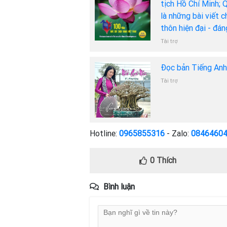
tịch Hồ Chí Minh; 
là những bài viết 
thôn hiện đại - đá
Tài trợ
Đọc bản Tiếng An
Tài trợ
Hotline:
0965855316
- Zalo:
0846460
0
Thích
Bình luận