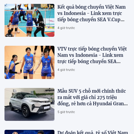
Kết quả bóng chuyền Việt Nam
vs Indonesia - Link xem trực
tiếp bóng chuyền SEA V.Cup
2026 trên VTV
4 giờ trước
VTV trực tiếp bóng chuyền Việt
Nam vs Indonesia - Link xem
trực tiếp bóng chuyền SEA
V.Cup 2026 hôm nay 7/8
4 giờ trước
Mẫu SUV 5 chỗ mới chính thức
ra mắt với giá chỉ 275 triệu
đồng, rẻ hơn cả Hyundai Grand
i10 và Kia Morning
5 giờ trước
Dự đoán kết quả, tỷ số Việt Nam