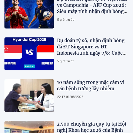
vs Campuchia - AFF Cup 2026:
Siêu máy tính nhận định bóng
đá hôm nay
5 giờ trước
Dự đoán tỷ số, nhận định bóng
đá ĐT Singapore vs ĐT
Indonesia 20h ngày 7/8: Cuộc
chiến sống còn
5 giờ trước
10 năm sống trong mặc cảm vì
căn bệnh tưởng lây nhiễm
22:17 01/08/2026
2.500 chuyên gia quy tụ tại Hội
nghị Khoa học 2026 của Bệnh