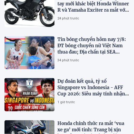
tay mới khác biệt Honda Winner
R và Yamaha Exciter ra mắt với
giá hấp dẫn
24 phút trước
Tin bóng chuyền hôm nay 7/8:
ĐT bóng chuyền nữ Việt Nam
thua đau; Địa chấn tại SEA
V.Cup 2026
34 phút trước
Dự đoán kết quả, tỷ số
Singapore vs Indonesia - AFF
Cup 2026: Siêu máy tính nhận
định bóng đá hôm nay 7/8
1 giờ trước
Honda chính thức ra mắt ‘vua
xe ga’ mới tinh: Trang bị xịn