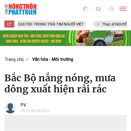
CASTRO TRONG TRÁI TIM NGƯỜI VIỆT
Thạc sĩ NGUYỄN VĂN CHÍ
Trang chủ
Văn hóa - Môi trường
Bắc Bộ nắng nóng, mưa
dông xuất hiện rải rác
PV
09:15 08/08/2025