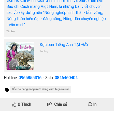
tịch Hồ Chí Minh; Quá trình hình thành và phát triển nền
Báo chí Cách mạng Việt Nam, là những bài viết chuyên
sâu về xây dựng nền "Nông nghiệp sinh thái - bền vững,
Nông thôn hiện đại - đáng sống, Nông dân chuyên nghiệp
- văn minh".
Tài trợ
Đọc bản Tiếng Anh TẠI ĐÂY
Tài trợ
Hotline:
0965855316
- Zalo:
0846460404
Bắc Bộ nắng nóng mưa dông xuất hiện rải rác
0
Thích
Chia sẻ
In