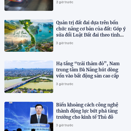
2 giờ trước
Quản trị đất đai dựa trên bốn
chức năng cơ bản của đất: Góp ý
sửa đổi Luật Đất đai theo tinh
thần Nghị quyết số 21-NQ/TW
3 giờ trước
Hạ tầng “trải thảm đỏ”, Nam
trung tâm Đà Nẵng hút dòng
vốn vào bất động sản cao cấp
3 giờ trước
Biến khoảng cách công nghệ
thành động lực bứt phá tăng
trưởng cho kinh tế Thủ đô
3 giờ trước