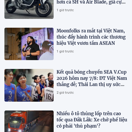
hơn cả SH và Air Blade, giá cực
kỳ hấp dẫn
1 giờ trước
Moonfolks ra mắt tại Việt Nam,
thúc đẩy hành trình các thương
hiệu Việt vươn tầm ASEAN
1 giờ trước
Kết quả bóng chuyền SEA V.Cup
2026 hôm nay 7/8: ĐT Việt Nam
thắng dễ; Thái Lan thị uy sức
mạnh
2 giờ trước
Nhiều ô tô thủng lốp trên cao
tốc qua Đắk Lắk: Xe chở phế liệu
có phải 'thủ phạm'?