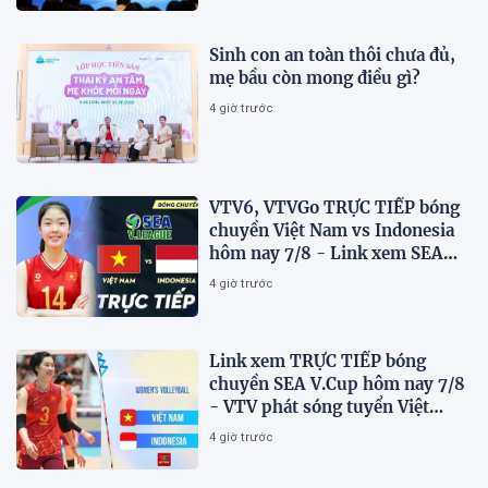
Sinh con an toàn thôi chưa đủ,
mẹ bầu còn mong điều gì?
4 giờ trước
VTV6, VTVGo TRỰC TIẾP bóng
chuyền Việt Nam vs Indonesia
hôm nay 7/8 - Link xem SEA
V.Cup 2026 mới nhất
4 giờ trước
Link xem TRỰC TIẾP bóng
chuyền SEA V.Cup hôm nay 7/8
- VTV phát sóng tuyển Việt
Nam đấu Indonesia
4 giờ trước