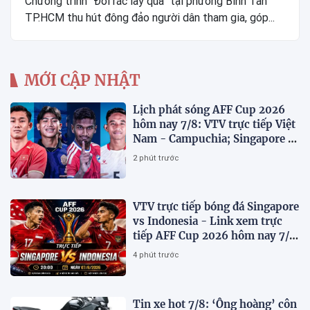
Chương trình “Đổi rác lấy quà” tại phường Bình Tân
TP.HCM thu hút đông đảo người dân tham gia, góp...
MỚI CẬP NHẬT
Lịch phát sóng AFF Cup 2026
hôm nay 7/8: VTV trực tiếp Việt
Nam - Campuchia; Singapore -
Indonesia
2 phút trước
VTV trực tiếp bóng đá Singapore
vs Indonesia - Link xem trực
tiếp AFF Cup 2026 hôm nay 7/8
trên VTV7
4 phút trước
Tin xe hot 7/8: ‘Ông hoàng’ côn