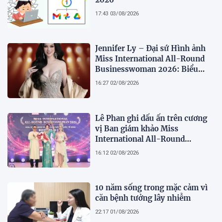
17:43 03/08/2026
Jennifer Ly – Đại sứ Hình ảnh
Miss International All-Round
Businesswoman 2026: Biểu
tượng của nhan sắc, trí tuệ và
16:27 02/08/2026
bản lĩnh
Lê Phan ghi dấu ấn trên cương
vị Ban giám khảo Miss
International All-Round
Businesswoman 2026: Thanh
16:12 02/08/2026
lịch, trí tuệ và lan tỏa giá trị của
người phụ nữ hiện đại
10 năm sống trong mặc cảm vì
căn bệnh tưởng lây nhiễm
22:17 01/08/2026