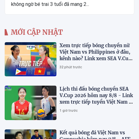
không ngờ bé trai 3 tuổi đã mang 2...
MỚI CẬP NHẬT
Xem trực tiếp bóng chuyền nữ
Việt Nam vs Philippines ở đâu,
kênh nào? Link xem SEA V.Cup
2026 mới nhất
32 phút trước
Lịch thi đấu bóng chuyền SEA
V.Cup 2026 hôm nay 8/8 - Link
xem trực tiếp tuyển Việt Nam vs
Philippines
1 giờ trước
Kết quả bóng đá Việt Nam vs