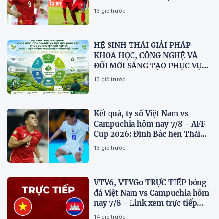
dừng bước
13 giờ trước
HỆ SINH THÁI GIẢI PHÁP
KHOA HỌC, CÔNG NGHỆ VÀ
ĐỔI MỚI SÁNG TẠO PHỤC VỤ
CHUYỂN ĐỔI KÉP VÀ PHÁT
13 giờ trước
TRIỂN NÔNG NGHIỆP BỀN
VỮNG VIỆT NAM
Kết quả, tỷ số Việt Nam vs
Campuchia hôm nay 7/8 - AFF
Cup 2026: Đình Bắc hẹn Thái
Lan ở chung kết?
13 giờ trước
VTV6, VTVGo TRỰC TIẾP bóng
đá Việt Nam vs Campuchia hôm
nay 7/8 - Link xem trực tiếp
AFF Cup 2026 mới nhất
14 giờ trước