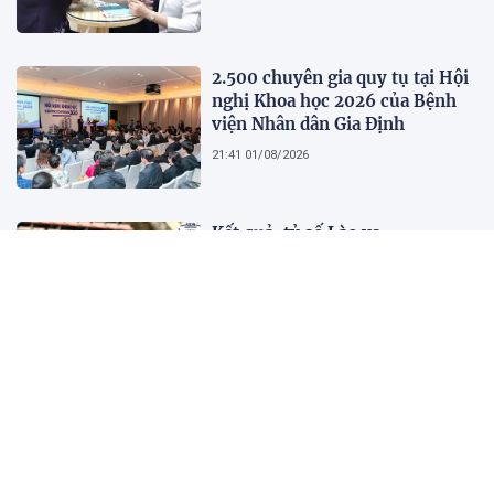
2.500 chuyên gia quy tụ tại Hội
nghị Khoa học 2026 của Bệnh
viện Nhân dân Gia Định
21:41 01/08/2026
Kết quả, tỷ số Lào vs
Philippines hôm nay 1/8 - AFF
Cup 2026: Cú hích lớn cho ĐT
Việt Nam
18:35 01/08/2026
Nước trong quá không có cá,
người xét nét quá không có bạn
10:45 01/08/2026