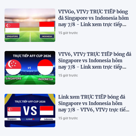
VTVGo, VTV7 TRỰC TIẾP bóng
đá Singapore vs Indonesia hôm
nay 7/8 - Link xem trực tiếp
AFF Cup 2026 mới nhất
15 giờ trước
VTV6, VTV7 TRỰC TIẾP bóng đá
Singapore vs Indonesia hôm
nay 7/8 - Link xem trực tiếp
AFF Cup 2026 mới nhất
15 giờ trước
Link xem TRỰC TIẾP bóng đá
Singapore vs Indonesia hôm
nay 7/8 - VTV6, VTV7 trực tiếp
AFF Cup 2026
15 giờ trước