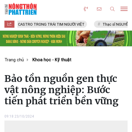
 CASTRO TRONG TRÁI TIM NGƯỜI VIỆT
Thạc sĩ NGUYỄN VĂN CHÍ
Trang chủ
Khoa học - Kỹ thuật
Bảo tồn nguồn gen thực
vật nông nghiệp: Bước
tiến phát triển bền vững
09:18 23/10/2024