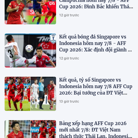
Campuchia hôm nay 7/8 - AFF
Cup 2026: Đình Bắc khiến Thái
Lan run sợ
12 giờ trước
Kết quả bóng đá Singapore vs
Indonesia hôm nay 7/8 - AFF
Cup 2026: Xác định đội giành vé
Bán kết
12 giờ trước
Kết quả, tỷ số Singapore vs
Indonesia hôm nay 7/8 AFF Cup
2026: Bại tướng của ĐT Việt
nam dừng bước sớm
13 giờ trước
Bảng xếp hạng AFF Cup 2026
mới nhất 7/8: ĐT Việt Nam
thách thức Thái Lan, Indonesia