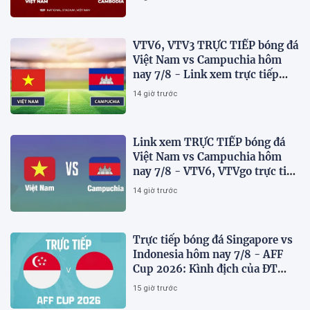
VTV6, VTV3 TRỰC TIẾP bóng đá
Việt Nam vs Campuchia hôm
nay 7/8 - Link xem trực tiếp
AFF Cup 2026 mới nhất
14 giờ trước
Link xem TRỰC TIẾP bóng đá
Việt Nam vs Campuchia hôm
nay 7/8 - VTV6, VTVgo trực tiếp
AFF Cup 2026
14 giờ trước
Trực tiếp bóng đá Singapore vs
Indonesia hôm nay 7/8 - AFF
Cup 2026: Kình địch của ĐT
Việt Nam thua đau?
15 giờ trước