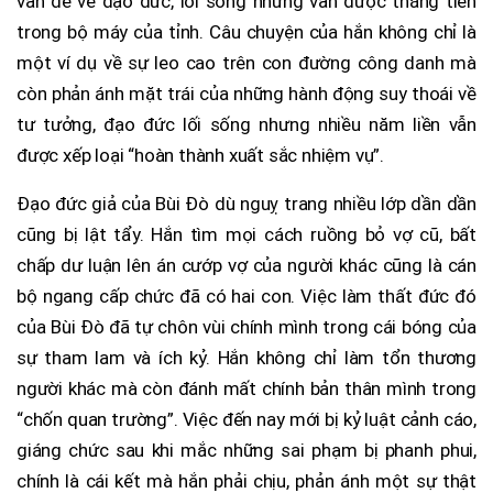
vấn đề về đạo đức, lối sống nhưng vẫn được thăng tiến
trong bộ máy của tỉnh. Câu chuyện của hắn không chỉ là
một ví dụ về sự leo cao trên con đường công danh mà
còn phản ánh mặt trái của những hành động suy thoái về
tư tưởng, đạo đức lối sống nhưng nhiều năm liền vẫn
được xếp loại “hoàn thành xuất sắc nhiệm vụ”.
Đạo đức giả của Bùi Đò dù nguỵ trang nhiều lớp dần dần
cũng bị lật tẩy. Hắn tìm mọi cách ruồng bỏ vợ cũ, bất
chấp dư luận lên án cướp vợ của người khác cũng là cán
bộ ngang cấp chức đã có hai con. Việc làm thất đức đó
của Bùi Đò đã tự chôn vùi chính mình trong cái bóng của
sự tham lam và ích kỷ. Hắn không chỉ làm tổn thương
người khác mà còn đánh mất chính bản thân mình trong
“chốn quan trường”. Việc đến nay mới bị kỷ luật cảnh cáo,
giáng chức sau khi mắc những sai phạm bị phanh phui,
chính là cái kết mà hắn phải chịu, phản ánh một sự thật