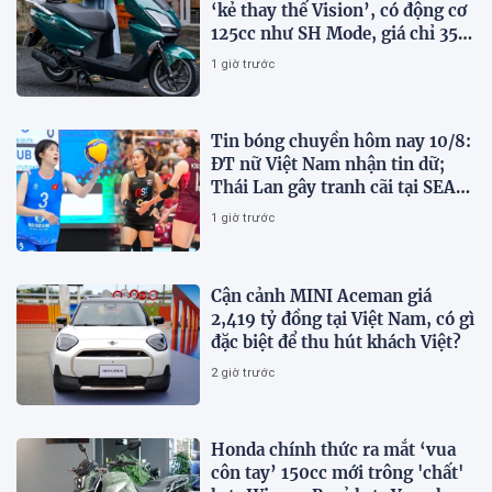
‘kẻ thay thế Vision’, có động cơ
125cc như SH Mode, giá chỉ 35,6
triệu đồng
1 giờ trước
Tin bóng chuyền hôm nay 10/8:
ĐT nữ Việt Nam nhận tin dữ;
Thái Lan gây tranh cãi tại SEA
V.Cup 2026
1 giờ trước
Cận cảnh MINI Aceman giá
2,419 tỷ đồng tại Việt Nam, có gì
đặc biệt để thu hút khách Việt?
2 giờ trước
Honda chính thức ra mắt ‘vua
côn tay’ 150cc mới trông 'chất'