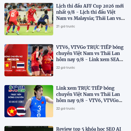
Lịch thi đấu AFF Cup 2026 mới
nhất 9/8 - Lịch thi đấu Việt
Nam vs Malaysia; Thái Lan vs
Singapore
21 giờ trước
VTV6, VTVGo TRỰC TIẾP bóng
chuyền Việt Nam vs Thái Lan
hôm nay 9/8 - Link xem SEA
V.Cup 2026 mới nhất
22 giờ trước
Link xem TRỰC TIẾP bóng
chuyền Việt Nam vs Thái Lan
hôm nay 9/8 - VTV6, VTVGo
trực tiếp SEA V.Cup 2026 mới
22 giờ trước
nhất
Review top 5 khóa học SEO AI