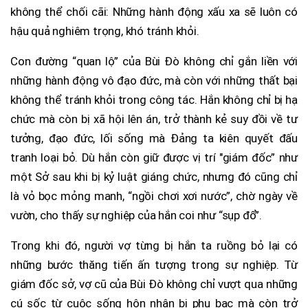
không thể chối cãi: Những hành động xấu xa sẽ luôn có
hậu quả nghiêm trọng, khó tránh khỏi.
Con đường “quan lộ” của Bùi Đò không chỉ gắn liền với
những hành động vô đạo đức, mà còn với những thất bại
không thể tránh khỏi trong công tác. Hắn không chỉ bị hạ
chức mà còn bị xã hội lên án, trở thành kẻ suy đồi về tư
tưởng, đạo đức, lối sống mà Đảng ta kiên quyết đấu
tranh loại bỏ. Dù hắn còn giữ được vị trí "giám đốc” như
một Sở sau khi bị kỷ luật giáng chức, nhưng đó cũng chỉ
là vỏ bọc mỏng manh, “ngồi chơi xơi nước”, chờ ngày về
vườn, cho thấy sự nghiệp của hắn coi như “sụp đổ”.
Trong khi đó, người vợ từng bị hắn ta ruồng bỏ lại có
những bước thăng tiến ấn tượng trong sự nghiệp. Từ
giám đốc sở, vợ cũ của Bùi Đò không chỉ vượt qua những
cú sốc từ cuộc sống hôn nhân bị phụ bạc mà còn trở