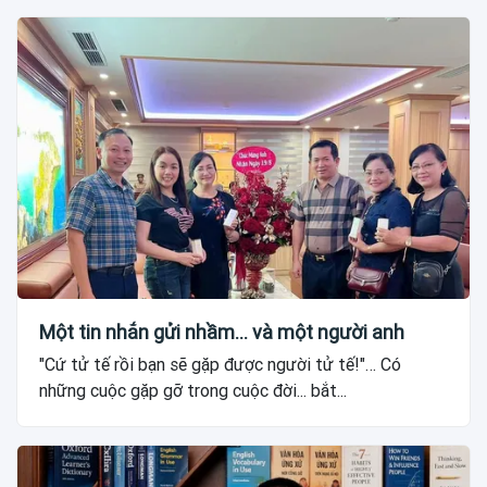
Một tin nhắn gửi nhầm... và một người anh
"Cứ tử tế rồi bạn sẽ gặp được người tử tế!"… Có
những cuộc gặp gỡ trong cuộc đời... bắt...