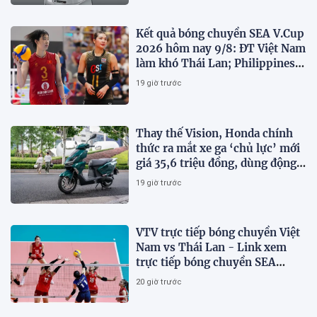
Kết quả bóng chuyền SEA V.Cup
2026 hôm nay 9/8: ĐT Việt Nam
làm khó Thái Lan; Philippines
gây bất ngờ
19 giờ trước
Thay thế Vision, Honda chính
thức ra mắt xe ga ‘chủ lực’ mới
giá 35,6 triệu đồng, dùng động
cơ 125cc ngang SH Mode
19 giờ trước
VTV trực tiếp bóng chuyền Việt
Nam vs Thái Lan - Link xem
trực tiếp bóng chuyền SEA
V.Cup 2026 hôm nay 9/8
20 giờ trước