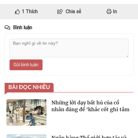
1
Thích
Chia sẻ
In
Bình luận
Gửi bình luận
BÀI ĐỌC NHIỀU
Những lời dạy bất hủ của cổ
nhân đáng để ‘khắc cốt ghi tâm
Ngân hàng Thế giới hợp tác và