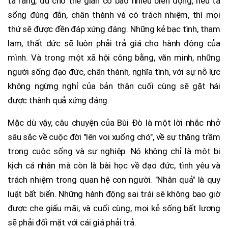
ta rằng, dù cho thế gian có bao nhiêu biến động, nếu ta
sống đúng đắn, chân thành và có trách nhiệm, thì mọi
thứ sẽ được đền đáp xứng đáng. Những kẻ bạc tình, tham
lam, thất đức sẽ luôn phải trả giá cho hành động của
mình. Và trong một xã hội công bằng, văn minh, những
người sống đạo đức, chân thành, nghĩa tình, với sự nỗ lực
không ngừng nghỉ của bản thân cuối cùng sẽ gặt hái
được thành quả xứng đáng.
Mặc dù vậy, câu chuyện của Bùi Đò là một lời nhắc nhở
sâu sắc về cuộc đời "lên voi xuống chó", về sự thăng trầm
trong cuộc sống và sự nghiệp. Nó không chỉ là một bi
kịch cá nhân mà còn là bài học về đạo đức, tình yêu và
trách nhiệm trong quan hệ con người. "Nhân quả" là quy
luật bất biến. Những hành động sai trái sẽ không bao giờ
được che giấu mãi, và cuối cùng, mọi kẻ sống bất lương
sẽ phải đối mặt với cái giá phải trả.