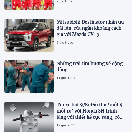
2 giờ trước
Mitsubishi Destinator nhận ưu
đãi lớn, rút ngắn khoảng cách
giá với Mazda CX-5
3 giờ trước
Những trái tim hướng về cộng
đồng
11 giờ trước
Tin xe hot 9/8: Đối thủ ‘một 9
một 10’ với Honda SH trình
làng với thiết kế cực sang, có
ABS 2 kênh, giá ‘mềm’
17 giờ trước