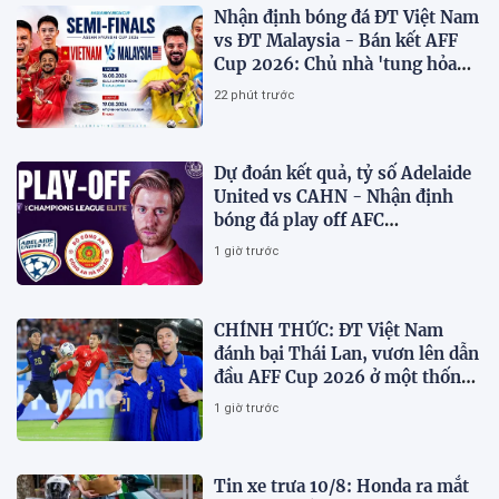
Nhận định bóng đá ĐT Việt Nam
vs ĐT Malaysia - Bán kết AFF
Cup 2026: Chủ nhà 'tung hỏa
mù'
22 phút trước
Dự đoán kết quả, tỷ số Adelaide
United vs CAHN - Nhận định
bóng đá play off AFC
Champions League
1 giờ trước
CHÍNH THỨC: ĐT Việt Nam
đánh bại Thái Lan, vươn lên dẫn
đầu AFF Cup 2026 ở một thống
kê
1 giờ trước
Tin xe trưa 10/8: Honda ra mắt