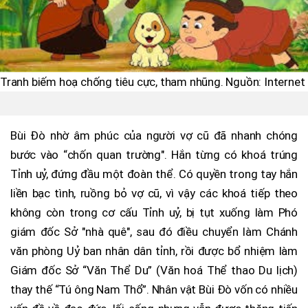
Tranh biếm hoạ chống tiêu cực, tham nhũng. Nguồn: Internet
Bùi Đò nhờ âm phúc của người vợ cũ đã nhanh chóng
bước vào “chốn quan trường". Hắn từng có khoá trúng
Tỉnh uỷ, đứng đầu một đoàn thể. Có quyền trong tay hắn
liền bạc tình, ruồng bỏ vợ cũ, vì vậy các khoá tiếp theo
không còn trong cơ cấu Tỉnh uỷ, bị tụt xuống làm Phó
giám đốc Sở "nhà quê", sau đó điều chuyển làm Chánh
văn phòng Uỷ ban nhân dân tỉnh, rồi được bổ nhiệm làm
Giám đốc Sở “Văn Thể Du” (Văn hoá Thể thao Du lịch)
thay thế “Tú ông Nam Thổ”. Nhân vật Bùi Đò vốn có nhiều