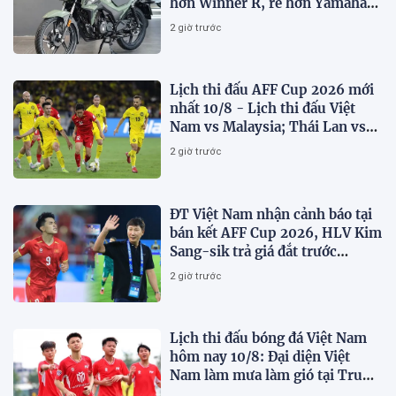
hơn Winner R, rẻ hơn Yamaha
Exciter 10 triệu đồng
2 giờ trước
Lịch thi đấu AFF Cup 2026 mới
nhất 10/8 - Lịch thi đấu Việt
Nam vs Malaysia; Thái Lan vs
Singapore
2 giờ trước
ĐT Việt Nam nhận cảnh báo tại
bán kết AFF Cup 2026, HLV Kim
Sang-sik trả giá đắt trước
Malaysia?
2 giờ trước
Lịch thi đấu bóng đá Việt Nam
hôm nay 10/8: Đại diện Việt
Nam làm mưa làm gió tại Trung
Quốc