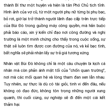
thành Bí thư một huyện và hiện là tân Phó Chủ tịch tỉnh.
Hình ảnh của vợ cũ, từ một người phụ nữ từng bị phụ bạc,
bỏ rơi, giờ lại trở thành người lãnh đạo cấp trên trực tiếp
của Bùi Đò trong guồng máy công quyền, mà hắn buộc
phải báo cáo, xin ý kiến chỉ đạo nơi công đường và nghị
trường là một minh chứng cho thấy trong cuộc sống, sự
thật sẽ luôn tìm được con đường của nó, và kẻ bạc tình,
bất nghĩa sẽ phải nhận lấy sự trả giá tương xứng.
Nhân vật Bùi Đò không chỉ là một câu chuyện bi kịch cá
nhân mà còn phản ánh mặt tối của “chốn quan trường”,
nơi mà các mối quan hệ và lòng tham đan xen lẫn nhau.
Tuy nhiên, sự thực là dù có tài giỏi, tinh vi đến đâu, nếu
không có đạo đức, không tôn trọng những người xung
quanh, thì cuối cùng, sự nghiệp sẽ đi đến một cái kết
thảm hại.