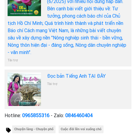
(6/2025) với nhiều nội dung hấp dẫn.
Bên cạnh bài viết giới thiệu về: Tư
tưởng, phong cách báo chí của Chủ
tịch Hồ Chí Minh; Quá trình hình thành và phát triển nền
Báo chí Cách mạng Việt Nam, là những bài viết chuyên
sâu về xây dựng nền "Nông nghiệp sinh thái - bền vững,
Nông thôn hiện đại - đáng sống, Nông dân chuyên nghiệp
- văn minh".
Tài trợ
Đọc bản Tiếng Anh TẠI ĐÂY
Tài trợ
Hotline:
0965855316
- Zalo:
0846460404
Chuyện làng - Chuyện phố
Cuộc đời lên voi xuống chó