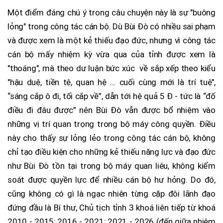
Một điểm đáng chú ý trong câu chuyện này là sự "buông
lỏng" trong công tác cán bộ. Dù Bùi Đò có nhiều sai phạm
và được xem là một kẻ thiếu đạo đức, nhưng vì công tác
cán bộ mấy nhiệm kỳ vừa qua của tỉnh được xem là
"thoáng", mà theo dư luận bức xúc về sắp xếp theo kiểu
"hậu duệ, tiền tệ, quan hệ ... cuối cùng mới là trí tuệ",
“sáng cắp ô đi, tối cắp về”, dẫn tới hệ quả 5 Đ - tức là “đố
điều đi đâu được” nên Bùi Đò vẫn được bổ nhiệm vào
những vị trí quan trọng trong bộ máy công quyền. Điều
này cho thấy sự lỏng lẻo trong công tác cán bộ, không
chỉ tạo điều kiện cho những kẻ thiếu năng lực và đạo đức
như Bùi Đò tồn tại trong bộ máy quan liêu, không kiểm
soát được quyền lực để nhiều cán bộ hư hỏng. Do đó,
cũng không có gì là ngạc nhiên từng cặp đôi lãnh đạo
đứng đầu là Bí thư, Chủ tịch tỉnh 3 khoá liên tiếp từ khoá
2010 - 2015; 2016 - 2021; 2021 - 2026 (đến giữa nhiệm