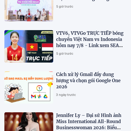
5 giờ trước
VTV6, VTVGo TRỰC TIẾP bóng
chuyền Việt Nam vs Indonesia
hôm nay 7/8 - Link xem SEA
V.Cup 2026 mới nhất
5 giờ trước
Cách xử lý Gmail đầy dung
lượng và chọn gói Google One
2026
3 ngày trước
Jennifer Ly – Đại sứ Hình ảnh
Miss International All-Round
Businesswoman 2026: Biểu