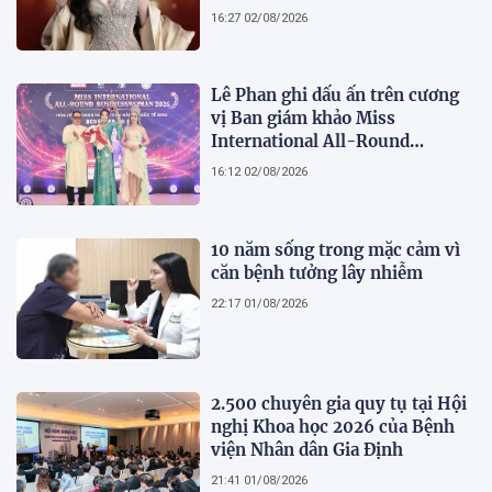
tượng của nhan sắc, trí tuệ và
16:27 02/08/2026
bản lĩnh
Lê Phan ghi dấu ấn trên cương
vị Ban giám khảo Miss
International All-Round
Businesswoman 2026: Thanh
16:12 02/08/2026
lịch, trí tuệ và lan tỏa giá trị của
người phụ nữ hiện đại
10 năm sống trong mặc cảm vì
căn bệnh tưởng lây nhiễm
22:17 01/08/2026
2.500 chuyên gia quy tụ tại Hội
nghị Khoa học 2026 của Bệnh
viện Nhân dân Gia Định
21:41 01/08/2026