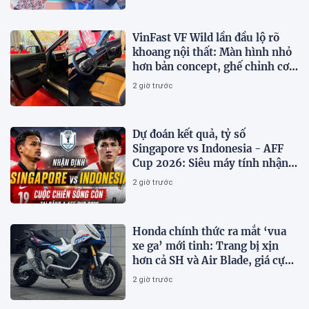
VinFast VF Wild lần đầu lộ rõ
khoang nội thất: Màn hình nhỏ
hơn bản concept, ghế chỉnh cơ,
chưa có HUD
2 giờ trước
Dự đoán kết quả, tỷ số
Singapore vs Indonesia - AFF
Cup 2026: Siêu máy tính nhận
định bóng đá hôm nay 7/8
2 giờ trước
Honda chính thức ra mắt ‘vua
xe ga’ mới tinh: Trang bị xịn
hơn cả SH và Air Blade, giá cực
kỳ hấp dẫn
2 giờ trước