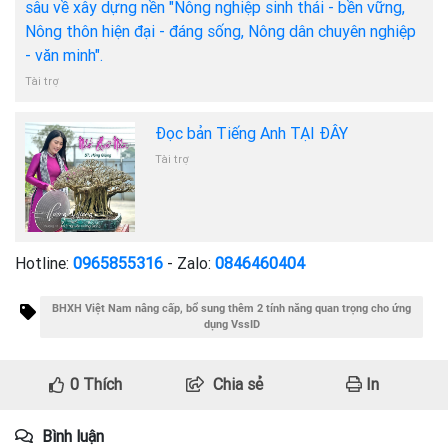
sâu về xây dựng nền "Nông nghiệp sinh thái - bền vững,
Nông thôn hiện đại - đáng sống, Nông dân chuyên nghiệp
- văn minh".
Tài trợ
Đọc bản Tiếng Anh TẠI ĐÂY
Tài trợ
Hotline:
0965855316
- Zalo:
0846460404
BHXH Việt Nam nâng cấp, bổ sung thêm 2 tính năng quan trọng cho ứng
dụng VssID
0
Thích
Chia sẻ
In
Bình luận