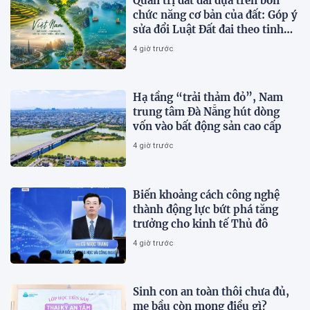
Quản trị đất đai dựa trên bốn
chức năng cơ bản của đất: Góp ý
sửa đổi Luật Đất đai theo tinh
thần Nghị quyết số 21-NQ/TW
4 giờ trước
Hạ tầng “trải thảm đỏ”, Nam
trung tâm Đà Nẵng hút dòng
vốn vào bất động sản cao cấp
4 giờ trước
Biến khoảng cách công nghệ
thành động lực bứt phá tăng
trưởng cho kinh tế Thủ đô
4 giờ trước
Sinh con an toàn thôi chưa đủ,
mẹ bầu còn mong điều gì?