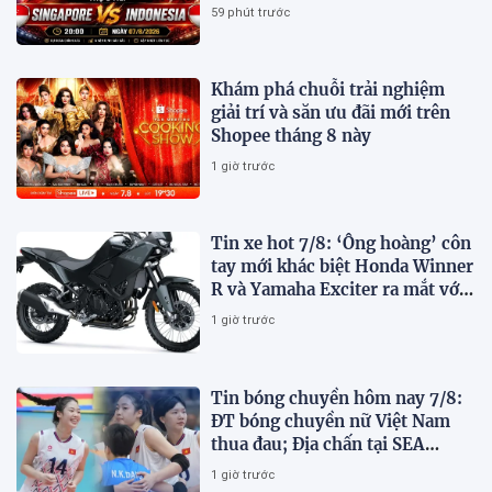
trên VTV7
59 phút trước
Khám phá chuỗi trải nghiệm
giải trí và săn ưu đãi mới trên
Shopee tháng 8 này
1 giờ trước
Tin xe hot 7/8: ‘Ông hoàng’ côn
tay mới khác biệt Honda Winner
R và Yamaha Exciter ra mắt với
giá hấp dẫn
1 giờ trước
Tin bóng chuyền hôm nay 7/8:
ĐT bóng chuyền nữ Việt Nam
thua đau; Địa chấn tại SEA
V.Cup 2026
1 giờ trước