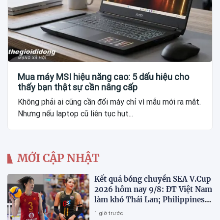
Mua máy MSI hiệu năng cao: 5 dấu hiệu cho
thấy bạn thật sự cần nâng cấp
Không phải ai cũng cần đổi máy chỉ vì mẫu mới ra mắt.
Nhưng nếu laptop cũ liên tục hụt...
MỚI CẬP NHẬT
Kết quả bóng chuyền SEA V.Cup
2026 hôm nay 9/8: ĐT Việt Nam
làm khó Thái Lan; Philippines
gây bất ngờ
1 giờ trước