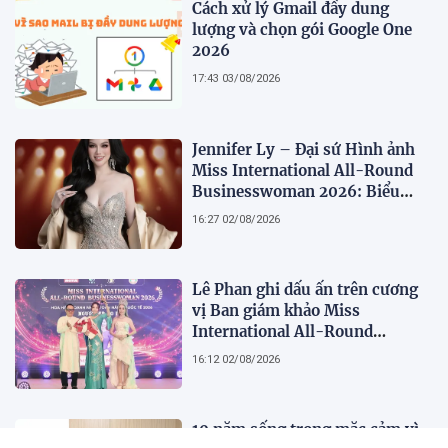
Cách xử lý Gmail đầy dung
lượng và chọn gói Google One
2026
17:43 03/08/2026
Jennifer Ly – Đại sứ Hình ảnh
Miss International All-Round
Businesswoman 2026: Biểu
tượng của nhan sắc, trí tuệ và
16:27 02/08/2026
bản lĩnh
Lê Phan ghi dấu ấn trên cương
vị Ban giám khảo Miss
International All-Round
Businesswoman 2026: Thanh
16:12 02/08/2026
lịch, trí tuệ và lan tỏa giá trị của
người phụ nữ hiện đại
10 năm sống trong mặc cảm vì