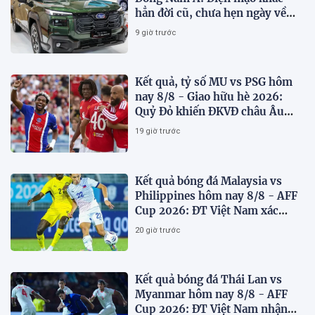
hẳn đời cũ, chưa hẹn ngày về
Việt Nam
9 giờ trước
Kết quả, tỷ số MU vs PSG hôm
nay 8/8 - Giao hữu hè 2026:
Quỷ Đỏ khiến ĐKVĐ châu Âu
toát mồ hôi
19 giờ trước
Kết quả bóng đá Malaysia vs
Philippines hôm nay 8/8 - AFF
Cup 2026: ĐT Việt Nam xác
định đối thủ
20 giờ trước
Kết quả bóng đá Thái Lan vs
Myanmar hôm nay 8/8 - AFF
Cup 2026: ĐT Việt Nam nhận