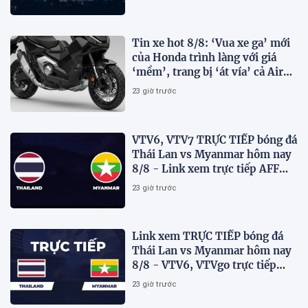
Tin xe hot 8/8: ‘Vua xe ga’ mới
của Honda trình làng với giá
‘mềm’, trang bị ‘át vía’ cả Air
Blade và SH
23 giờ trước
VTV6, VTV7 TRỰC TIẾP bóng đá
Thái Lan vs Myanmar hôm nay
8/8 - Link xem trực tiếp AFF
Cup 2026 mới nhất
23 giờ trước
Link xem TRỰC TIẾP bóng đá
Thái Lan vs Myanmar hôm nay
8/8 - VTV6, VTVgo trực tiếp
AFF Cup 2026
23 giờ trước