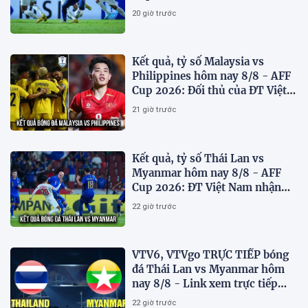
'chiến thư'
20 giờ trước
Kết quả, tỷ số Malaysia vs
Philippines hôm nay 8/8 - AFF
Cup 2026: Đối thủ của ĐT Việt
Nam lộ diện
21 giờ trước
Kết quả, tỷ số Thái Lan vs
Myanmar hôm nay 8/8 - AFF
Cup 2026: ĐT Việt Nam nhận
tin vui
22 giờ trước
VTV6, VTVgo TRỰC TIẾP bóng
đá Thái Lan vs Myanmar hôm
nay 8/8 - Link xem trực tiếp
AFF Cup 2026 mới nhất
22 giờ trước