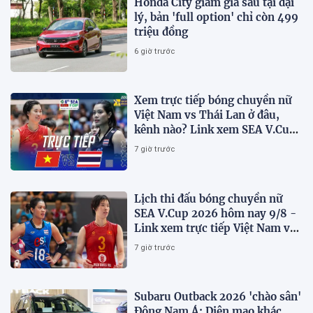
Honda City giảm giá sâu tại đại
lý, bản 'full option' chỉ còn 499
triệu đồng
6 giờ trước
Xem trực tiếp bóng chuyền nữ
Việt Nam vs Thái Lan ở đâu,
kênh nào? Link xem SEA V.Cup
2026 mới nhất
7 giờ trước
Lịch thi đấu bóng chuyền nữ
SEA V.Cup 2026 hôm nay 9/8 -
Link xem trực tiếp Việt Nam vs
Thái Lan
7 giờ trước
Subaru Outback 2026 'chào sân'
Đông Nam Á: Diện mạo khác