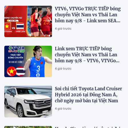
VTV6, VTVGo TRỰC TIẾP bóng
chuyền Việt Nam vs Thái Lan
hôm nay 9/8 - Link xem SEA
V.Cup 2026 mới nhất
4 giờ trước
Link xem TRỰC TIẾP bóng
chuyền Việt Nam vs Thái Lan
hôm nay 9/8 - VTV6, VTVGo
trực tiếp SEA V.Cup 2026 mới
4 giờ trước
nhất
Soi chi tiết Toyota Land Cruiser
Hybrid 2026 tại Đông Nam Á,
chờ ngày mở bán tại Việt Nam
4 giờ trước