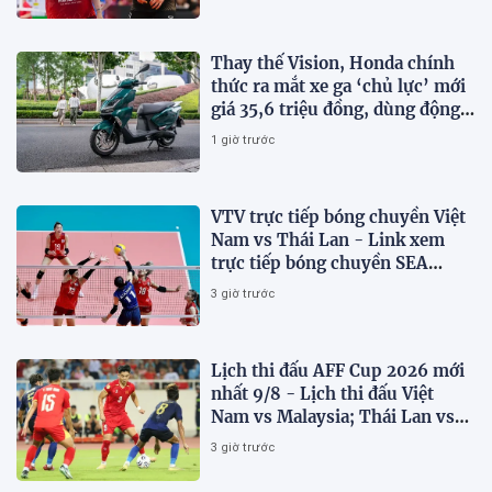
Thay thế Vision, Honda chính
thức ra mắt xe ga ‘chủ lực’ mới
giá 35,6 triệu đồng, dùng động
cơ 125cc ngang SH Mode
1 giờ trước
VTV trực tiếp bóng chuyền Việt
Nam vs Thái Lan - Link xem
trực tiếp bóng chuyền SEA
V.Cup 2026 hôm nay 9/8
3 giờ trước
Lịch thi đấu AFF Cup 2026 mới
nhất 9/8 - Lịch thi đấu Việt
Nam vs Malaysia; Thái Lan vs
Singapore
3 giờ trước