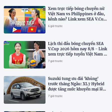
Xem trực tiếp bóng chuyền nữ
Việt Nam vs Philippines ở đâu,
kênh nào? Link xem SEA V.Cup
2026 mới nhất
6 giờ trước
Lịch thi đấu bóng chuyền SEA
V.Cup 2026 hôm nay 8/8 - Link
xem trực tiếp tuyển Việt Nam vs
Philippines
7 giờ trước
Suzuki tung ưu đãi 'khủng'
trước tháng Ngâu: XL7 Hybrid
được tăng mức khuyến mại lên
75 triệu đồng
7 giờ trước