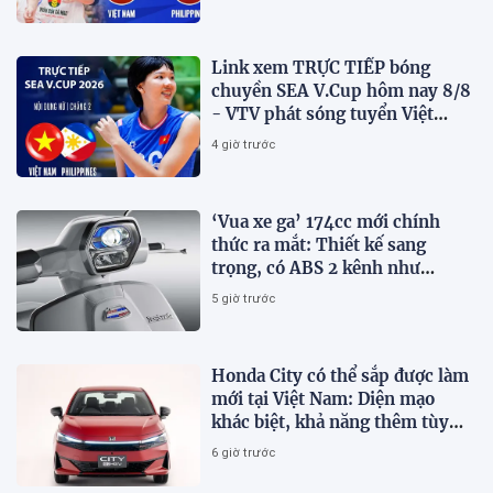
Link xem TRỰC TIẾP bóng
chuyền SEA V.Cup hôm nay 8/8
- VTV phát sóng tuyển Việt
Nam đấu Philippines
4 giờ trước
‘Vua xe ga’ 174cc mới chính
thức ra mắt: Thiết kế sang
trọng, có ABS 2 kênh như
Honda SH, giá hấp dẫn
5 giờ trước
Honda City có thể sắp được làm
mới tại Việt Nam: Diện mạo
khác biệt, khả năng thêm tùy
chọn hybrid?
6 giờ trước