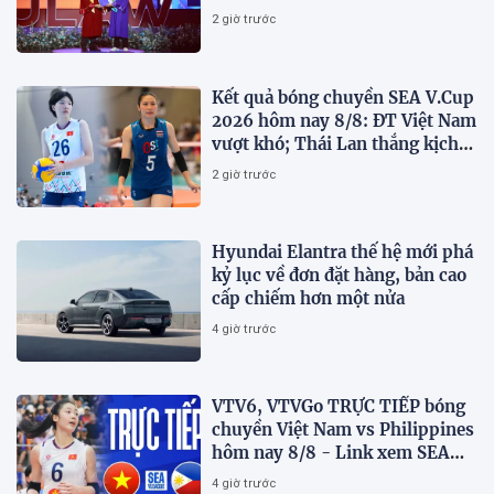
2 giờ trước
Kết quả bóng chuyền SEA V.Cup
2026 hôm nay 8/8: ĐT Việt Nam
vượt khó; Thái Lan thắng kịch
tính
2 giờ trước
Hyundai Elantra thế hệ mới phá
kỷ lục về đơn đặt hàng, bản cao
cấp chiếm hơn một nửa
4 giờ trước
VTV6, VTVGo TRỰC TIẾP bóng
chuyền Việt Nam vs Philippines
hôm nay 8/8 - Link xem SEA
V.Cup 2026 mới nhất
4 giờ trước