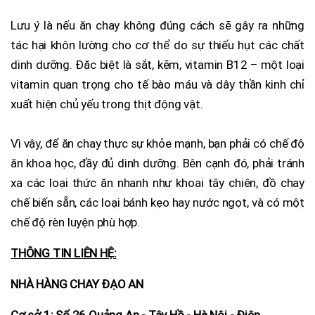
Lưu ý là nếu ăn chay không đúng cách sẽ gây ra những
tác hại khôn lường cho cơ thể do sự thiếu hụt các chất
dinh dưỡng. Đặc biệt là sắt, kẽm, vitamin B12 – một loại
vitamin quan trọng cho tế bào máu và dây thần kinh chỉ
xuất hiện chủ yếu trong thịt động vật.
Vì vậy, để ăn chay thực sự khỏe mạnh, bạn phải có chế độ
ăn khoa học, đầy đủ dinh dưỡng. Bên cạnh đó, phải tránh
xa các loại thức ăn nhanh như khoai tây chiên, đồ chay
chế biến sẵn, các loại bánh kẹo hay nước ngọt, và có một
chế độ rèn luyện phù hợp.
THÔNG TIN LIÊN HỆ:
NHÀ HÀNG CHAY ĐẠO AN
Cơ sở 1: Số 26 Quảng An - Tây Hồ - Hà Nội - Điện