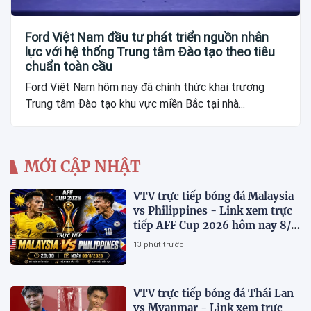
Ford Việt Nam đầu tư phát triển nguồn nhân
lực với hệ thống Trung tâm Đào tạo theo tiêu
chuẩn toàn cầu
Ford Việt Nam hôm nay đã chính thức khai trương
Trung tâm Đào tạo khu vực miền Bắc tại nhà...
MỚI CẬP NHẬT
VTV trực tiếp bóng đá Malaysia
vs Philippines - Link xem trực
tiếp AFF Cup 2026 hôm nay 8/8
trên VTV7
13 phút trước
VTV trực tiếp bóng đá Thái Lan
vs Myanmar - Link xem trực