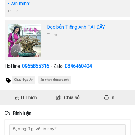
- văn minh".
Tài trợ
Đọc bản Tiếng Anh TẠI ĐÂY
Tài trợ
Hotline:
0965855316
- Zalo:
0846460404
Chay Đạo An
ăn chay đúng cách
0
Thích
Chia sẻ
In
Bình luận