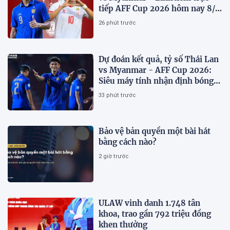
tiếp AFF Cup 2026 hôm nay 8/8
trên VTV6
26 phút trước
Dự đoán kết quả, tỷ số Thái Lan
vs Myanmar - AFF Cup 2026:
Siêu máy tính nhận định bóng
đá hôm nay 8/8
33 phút trước
Bảo vệ bản quyền một bài hát
bằng cách nào?
2 giờ trước
ULAW vinh danh 1.748 tân
khoa, trao gần 792 triệu đồng
khen thưởng