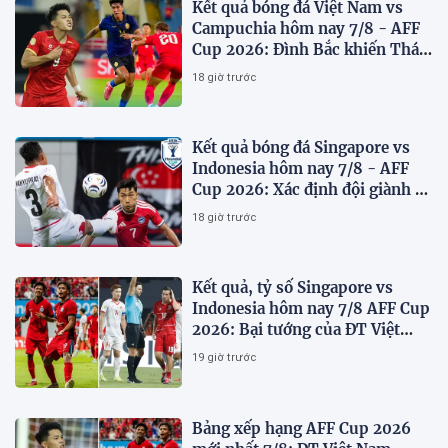
Kết quả bóng đá Việt Nam vs
Campuchia hôm nay 7/8 - AFF
Cup 2026: Đình Bắc khiến Thái
Lan run sợ
18 giờ trước
Kết quả bóng đá Singapore vs
Indonesia hôm nay 7/8 - AFF
Cup 2026: Xác định đội giành vé
Bán kết
18 giờ trước
Kết quả, tỷ số Singapore vs
Indonesia hôm nay 7/8 AFF Cup
2026: Bại tướng của ĐT Việt
nam dừng bước sớm
19 giờ trước
Bảng xếp hạng AFF Cup 2026