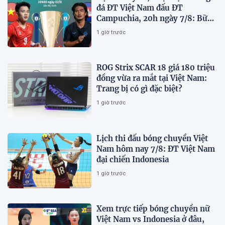
đá ĐT Việt Nam đấu ĐT
Campuchia, 20h ngày 7/8: Bữa
tiệc bàn thắng tại Mỹ Đình
1 giờ trước
ROG Strix SCAR 18 giá 180 triệu
đồng vừa ra mắt tại Việt Nam:
Trang bị có gì đặc biệt?
1 giờ trước
Lịch thi đấu bóng chuyền Việt
Nam hôm nay 7/8: ĐT Việt Nam
đại chiến Indonesia
1 giờ trước
Xem trực tiếp bóng chuyền nữ
Việt Nam vs Indonesia ở đâu,