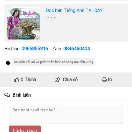
Đọc bản Tiếng Anh TẠI ĐÂY
Tài trợ
Hotline:
0965855316
- Zalo:
0846460404
Chuyển đổi số và phát triển kinh tế sáng tạo bền vững
0
Thích
Chia sẻ
In
Bình luận
Gửi bình luận