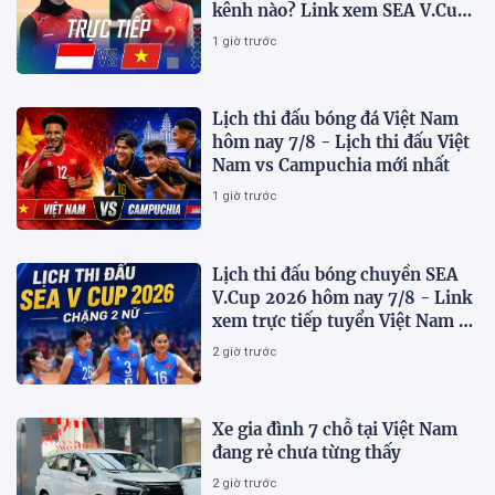
kênh nào? Link xem SEA V.Cup
2026 mới nhất
1 giờ trước
Lịch thi đấu bóng đá Việt Nam
hôm nay 7/8 - Lịch thi đấu Việt
Nam vs Campuchia mới nhất
1 giờ trước
Lịch thi đấu bóng chuyền SEA
V.Cup 2026 hôm nay 7/8 - Link
xem trực tiếp tuyển Việt Nam vs
Indonesia
2 giờ trước
Xe gia đình 7 chỗ tại Việt Nam
đang rẻ chưa từng thấy
2 giờ trước