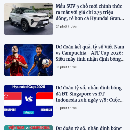
Mẫu SUV 5 chỗ mới chính thức
ra mắt với giá chỉ 275 triệu
đồng, rẻ hơn cả Hyundai Grand
i10 và Kia Morning
24 phút trước
Dự đoán kết quả, tỷ số Việt Nam
vs Campuchia - AFF Cup 2026:
Siêu máy tính nhận định bóng
đá hôm nay
33 phút trước
Dự đoán tỷ số, nhận định bóng
đá ĐT Singapore vs ĐT
Indonesia 20h ngày 7/8: Cuộc
chiến sống còn
35 phút trước
Dự đoán tỷ số, nhận định bóng