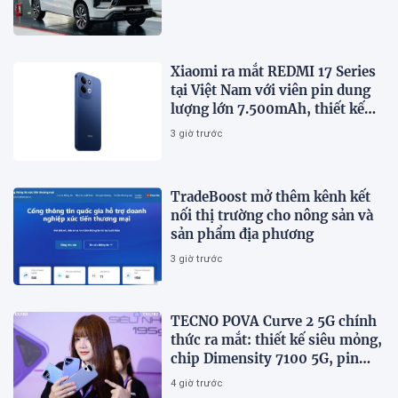
Xiaomi ra mắt REDMI 17 Series
tại Việt Nam với viên pin dung
lượng lớn 7.500mAh, thiết kế
trẻ trung, giá từ 5,5 triệu đồng
3 giờ trước
TradeBoost mở thêm kênh kết
nối thị trường cho nông sản và
sản phẩm địa phương
3 giờ trước
TECNO POVA Curve 2 5G chính
thức ra mắt: thiết kế siêu mỏng,
chip Dimensity 7100 5G, pin
8000mAh
4 giờ trước