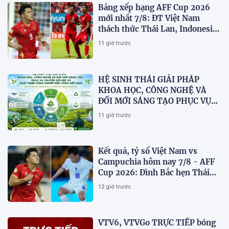
Bảng xếp hạng AFF Cup 2026
mới nhất 7/8: ĐT Việt Nam
thách thức Thái Lan, Indonesia
dừng bước
11 giờ trước
HỆ SINH THÁI GIẢI PHÁP
KHOA HỌC, CÔNG NGHỆ VÀ
ĐỔI MỚI SÁNG TẠO PHỤC VỤ
CHUYỂN ĐỔI KÉP VÀ PHÁT
11 giờ trước
TRIỂN NÔNG NGHIỆP BỀN
VỮNG VIỆT NAM
Kết quả, tỷ số Việt Nam vs
Campuchia hôm nay 7/8 - AFF
Cup 2026: Đình Bắc hẹn Thái
Lan ở chung kết?
12 giờ trước
VTV6, VTVGo TRỰC TIẾP bóng