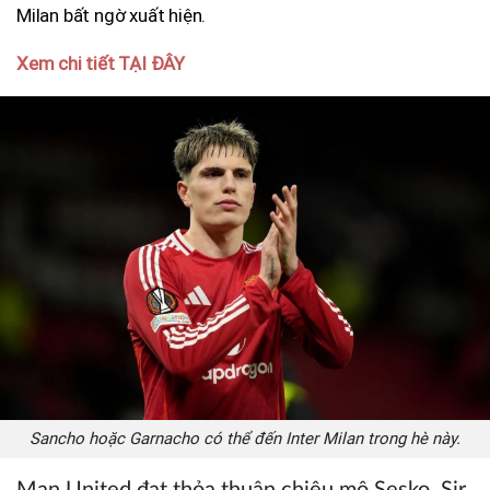
Milan bất ngờ xuất hiện.
Xem chi tiết TẠI ĐÂY
Sancho hoặc Garnacho có thể đến Inter Milan trong hè này.
Man United đạt thỏa thuận chiêu mộ Sesko, Sir