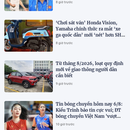
8 giờ trước
‘Chơi sát ván’ Honda Vision,
Yamaha chính thức ra mắt ‘xe
ga quốc dân’ mới ‘nét’ hơn SH
Mode, giá rẻ chỉ 34 triệu đồng
8 giờ trước
Từ tháng 8/2026, loạt quy định
mới về giao thông người dân
cần biết
9 giờ trước
Tin bóng chuyền hôm nay 6/8:
Kiều Trinh báo tin cực vui; ĐT
bóng chuyền Việt Nam 'vượt
mặt' Thái Lan
10 giờ trước