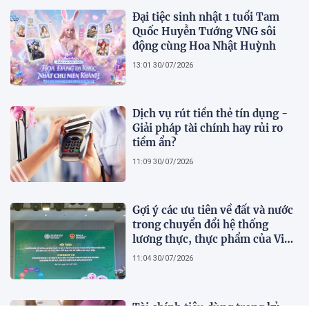
Đại tiệc sinh nhật 1 tuổi Tam
Quốc Huyễn Tướng VNG sôi
động cùng Hoa Nhật Huỳnh
13:01 30/07/2026
Dịch vụ rút tiền thẻ tín dụng -
Giải pháp tài chính hay rủi ro
tiềm ẩn?
11:09 30/07/2026
Gợi ý các ưu tiên về đất và nước
trong chuyển đổi hệ thống
lương thực, thực phẩm của Việt
Nam theo FAO Roadmap
11:04 30/07/2026
Tài chính tiêu dùng trong kỷ