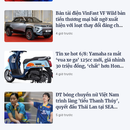
Bán tải điện VinFast VF Wild bản
tiền thương mại bất ngờ xuất
hiện với loạt thay đổi đáng chú
ý
4 giờ trước
Tin xe hot 6/8: Yamaha ra mắt
‘vua xe ga’ 125cc mới, giá nhỉnh
30 triệu đồng, ‘chất’ hơn Honda
Vision và SH Mode
4 giờ trước
ĐT bóng chuyền nữ Việt Nam
trình làng 'tiểu Thanh Thúy',
quyết đấu Thái Lan tại SEA
V.Cup 2026
5 giờ trước