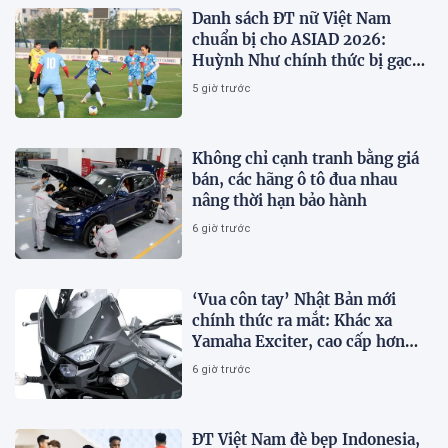
Danh sách ĐT nữ Việt Nam
chuẩn bị cho ASIAD 2026:
Huỳnh Như chính thức bị gạch
tên
5 giờ trước
Không chỉ cạnh tranh bằng giá
bán, các hãng ô tô đua nhau
nâng thời hạn bảo hành
6 giờ trước
‘Vua côn tay’ Nhật Bản mới
chính thức ra mắt: Khác xa
Yamaha Exciter, cao cấp hơn
Honda Winner R, giá rẻ so với
6 giờ trước
trang bị
ĐT Việt Nam đè bẹp Indonesia,