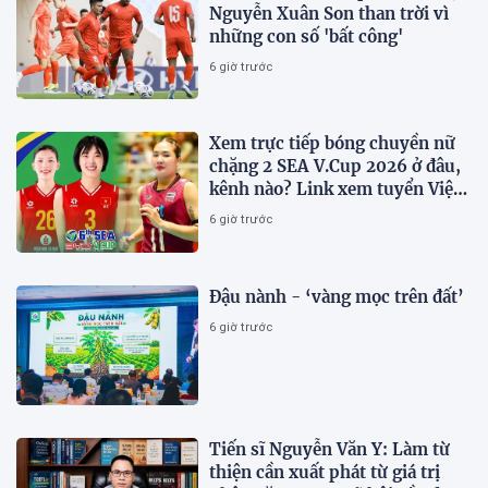
Nguyễn Xuân Son than trời vì
những con số 'bất công'
6 giờ trước
Xem trực tiếp bóng chuyền nữ
chặng 2 SEA V.Cup 2026 ở đâu,
kênh nào? Link xem tuyển Việt
Nam thi đấu
6 giờ trước
Đậu nành - ‘vàng mọc trên đất’
6 giờ trước
Tiến sĩ Nguyễn Văn Y: Làm từ
thiện cần xuất phát từ giá trị