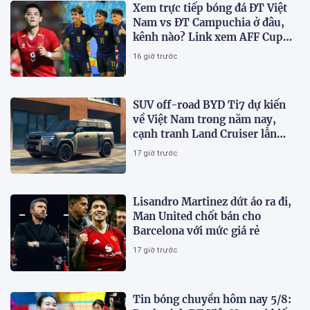
Xem trực tiếp bóng đá ĐT Việt
Nam vs ĐT Campuchia ở đâu,
kênh nào? Link xem AFF Cup
2026 trên VTV3, VTV6
16 giờ trước
SUV off-road BYD Ti7 dự kiến
về Việt Nam trong năm nay,
cạnh tranh Land Cruiser lẫn
Defender
17 giờ trước
Lisandro Martinez dứt áo ra đi,
Man United chốt bán cho
Barcelona với mức giá rẻ
17 giờ trước
Tin bóng chuyền hôm nay 5/8: