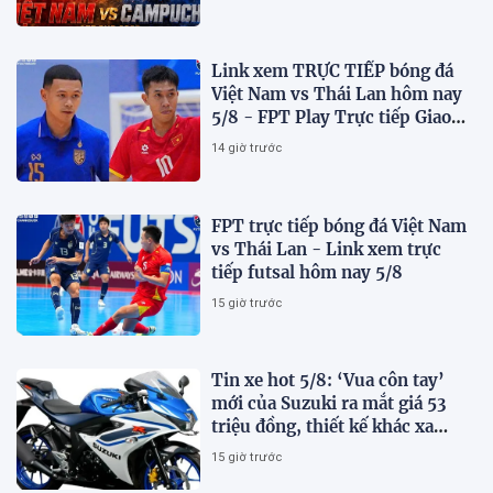
Link xem TRỰC TIẾP bóng đá
Việt Nam vs Thái Lan hôm nay
5/8 - FPT Play Trực tiếp Giao
hữu futsal 2026
14 giờ trước
FPT trực tiếp bóng đá Việt Nam
vs Thái Lan - Link xem trực
tiếp futsal hôm nay 5/8
15 giờ trước
Tin xe hot 5/8: ‘Vua côn tay’
mới của Suzuki ra mắt giá 53
triệu đồng, thiết kế khác xa
Honda Winner R và Yamaha
15 giờ trước
Exciter