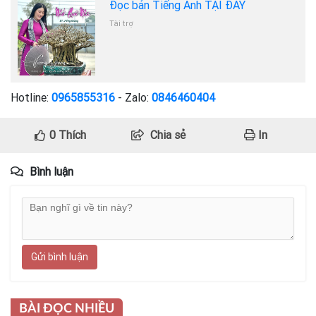
Đọc bản Tiếng Anh TẠI ĐÂY
Tài trợ
Hotline:
0965855316
- Zalo:
0846460404
0
Thích
Chia sẻ
In
Bình luận
Gửi bình luận
BÀI ĐỌC NHIỀU