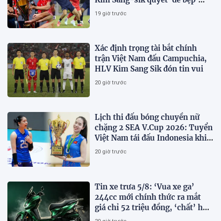
Campuchia
19 giờ trước
Xác định trọng tài bắt chính
trận Việt Nam đấu Campuchia,
HLV Kim Sang Sik đón tin vui
20 giờ trước
Lịch thi đấu bóng chuyền nữ
chặng 2 SEA V.Cup 2026: Tuyển
Việt Nam tái đấu Indonesia khi
nào?
20 giờ trước
Tin xe trưa 5/8: ‘Vua xe ga’
244cc mới chính thức ra mắt
giá chỉ 52 triệu đồng, ‘chất’ hơn
cả Honda SH và Air Blade