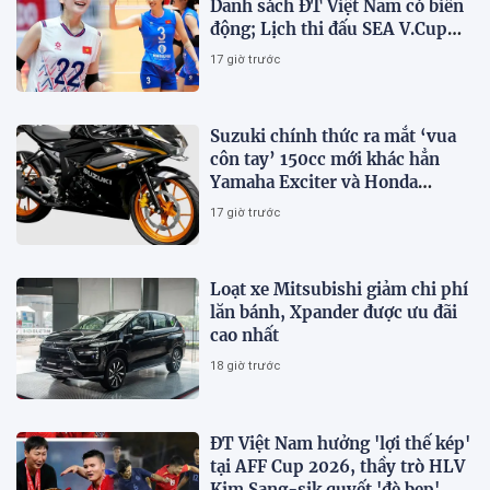
Danh sách ĐT Việt Nam có biến
động; Lịch thi đấu SEA V.Cup
2026
17 giờ trước
Suzuki chính thức ra mắt ‘vua
côn tay’ 150cc mới khác hẳn
Yamaha Exciter và Honda
Winner R, giá 53 triệu đồng
17 giờ trước
Loạt xe Mitsubishi giảm chi phí
lăn bánh, Xpander được ưu đãi
cao nhất
18 giờ trước
ĐT Việt Nam hưởng 'lợi thế kép'
tại AFF Cup 2026, thầy trò HLV
Kim Sang-sik quyết 'đè bẹp'