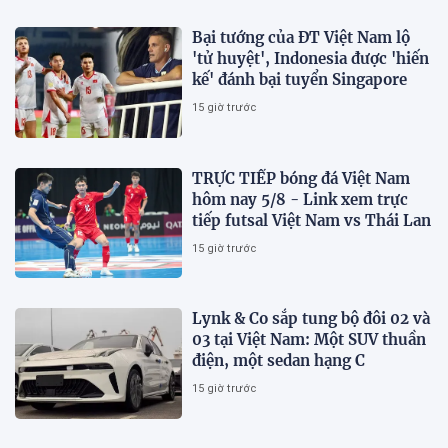
Bại tướng của ĐT Việt Nam lộ
'tử huyệt', Indonesia được 'hiến
kế' đánh bại tuyển Singapore
15 giờ trước
TRỰC TIẾP bóng đá Việt Nam
hôm nay 5/8 - Link xem trực
tiếp futsal Việt Nam vs Thái Lan
15 giờ trước
Lynk & Co sắp tung bộ đôi 02 và
03 tại Việt Nam: Một SUV thuần
điện, một sedan hạng C
15 giờ trước