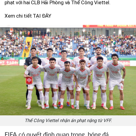
phạt với hai CLB Hải Phòng và Thể Công Viettel.
Xem chi tiết TẠI ĐÂY
Thể Công Viettel nhận án phạt nặng từ VFF.
FIFA có quyết định quan trọng, bóng đá