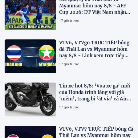
Myanmar hôm nay 8/8 - AFF
Cup 2026: ĐT Việt Nam nhận
tin vui
17 giờ trước
VTV6, VTVgo TRỰC TIẾP bóng
đá Thái Lan vs Myanmar hôm
nay 8/8 - Link xem trực tiếp
AFF Cup 2026 mới nhất
17 giờ trước
Tin xe hot 8/8: ‘Vua xe ga’ mới
của Honda trình làng với giá
‘mềm’, trang bị ‘át vía’ cả Air
Blade và SH
17 giờ trước
VTV6, VTV7 TRỰC TIẾP bóng đá
Thái Lan vs Myanmar hôm nay