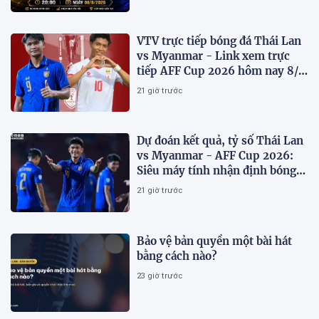
VTV trực tiếp bóng đá Thái Lan
vs Myanmar - Link xem trực
tiếp AFF Cup 2026 hôm nay 8/8
trên VTV6
21 giờ trước
Dự đoán kết quả, tỷ số Thái Lan
vs Myanmar - AFF Cup 2026:
Siêu máy tính nhận định bóng
đá hôm nay 8/8
21 giờ trước
Bảo vệ bản quyền một bài hát
bằng cách nào?
23 giờ trước