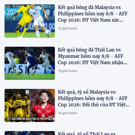
Kết quả bóng đá Malaysia vs
Philippines hôm nay 8/8 - AFF
Cup 2026: ĐT Việt Nam xác
định đối thủ
15 giờ trước
Kết quả bóng đá Thái Lan vs
Myanmar hôm nay 8/8 - AFF
Cup 2026: ĐT Việt Nam nhận
'chiến thư'
15 giờ trước
Kết quả, tỷ số Malaysia vs
Philippines hôm nay 8/8 - AFF
Cup 2026: Đối thủ của ĐT Việt
Nam lộ diện
16 giờ trước
Kết quả, tỷ số Thái Lan vs