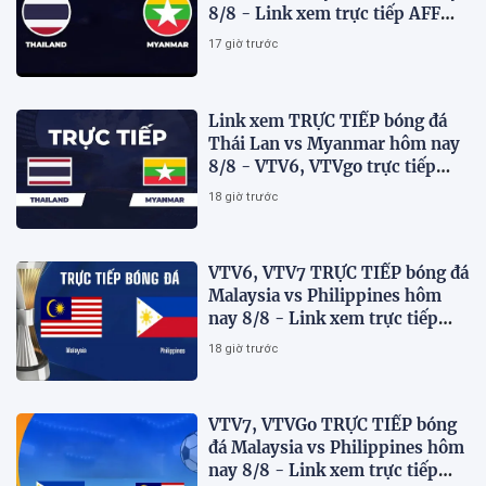
8/8 - Link xem trực tiếp AFF
Cup 2026 mới nhất
17 giờ trước
Link xem TRỰC TIẾP bóng đá
Thái Lan vs Myanmar hôm nay
8/8 - VTV6, VTVgo trực tiếp
AFF Cup 2026
18 giờ trước
VTV6, VTV7 TRỰC TIẾP bóng đá
Malaysia vs Philippines hôm
nay 8/8 - Link xem trực tiếp
AFF Cup 2026 mới nhất
18 giờ trước
VTV7, VTVGo TRỰC TIẾP bóng
đá Malaysia vs Philippines hôm
nay 8/8 - Link xem trực tiếp