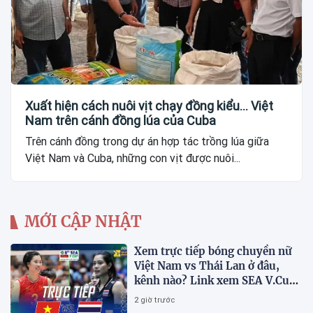
Xuất hiện cách nuôi vịt chạy đồng kiểu... Việt
Nam trên cánh đồng lúa của Cuba
Trên cánh đồng trong dự án hợp tác trồng lúa giữa
Việt Nam và Cuba, những con vịt được nuôi...
MỚI CẬP NHẬT
Xem trực tiếp bóng chuyền nữ
Việt Nam vs Thái Lan ở đâu,
kênh nào? Link xem SEA V.Cup
2026 mới nhất
2 giờ trước