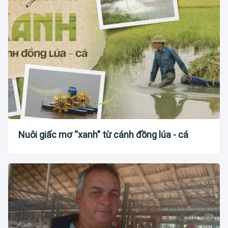
Nuôi giấc mơ “xanh” từ cánh đồng lúa - cá