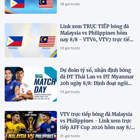
AFF Cup 2026 mới nhất
18 giờ trước
Link xem TRỰC TIẾP bóng đá
Malaysia vs Philippines hôm
nay 8/8 - VTV6, VTV7 trực tiếp
AFF Cup 2026
18 giờ trước
Dự đoán tỷ số, nhận định bóng
đá ĐT Thái Lan vs ĐT Myanmar
20h ngày 8/8: Định đoạt ngôi
đầu bảng
19 giờ trước
VTV trực tiếp bóng đá Malaysia
vs Philippines - Link xem trực
tiếp AFF Cup 2026 hôm nay 8/8
trên VTV7
21 giờ trước