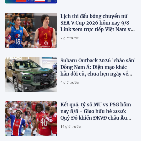
Lịch thi đấu bóng chuyền nữ
SEA V.Cup 2026 hôm nay 9/8 -
Link xem trực tiếp Việt Nam vs
Thái Lan
2 giờ trước
Subaru Outback 2026 'chào sân'
Đông Nam Á: Diện mạo khác
hẳn đời cũ, chưa hẹn ngày về
Việt Nam
4 giờ trước
Kết quả, tỷ số MU vs PSG hôm
nay 8/8 - Giao hữu hè 2026:
Quỷ Đỏ khiến ĐKVĐ châu Âu
toát mồ hôi
14 giờ trước