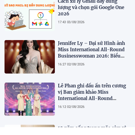
Cách xử lý Gmail đầy dung
lượng và chọn gói Google One
2026
17:43 03/08/2026
Jennifer Ly – Đại sứ Hình ảnh
Miss International All-Round
Businesswoman 2026: Biểu
tượng của nhan sắc, trí tuệ và
16:27 02/08/2026
bản lĩnh
Lê Phan ghi dấu ấn trên cương
vị Ban giám khảo Miss
International All-Round
Businesswoman 2026: Thanh
16:12 02/08/2026
lịch, trí tuệ và lan tỏa giá trị của
người phụ nữ hiện đại
10 năm sống trong mặc cảm vì
căn bệnh tưởng lây nhiễm