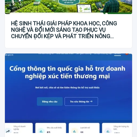
HỆ SINH THÁI GIẢI PHÁP KHOA HỌC, CÔNG
NGHỆ VÀ ĐỔI MỚI SÁNG TẠO PHỤC VỤ
CHUYỂN ĐỔI KÉP VÀ PHÁT TRIỂN NÔNG
NGHIỆP BỀN VỮNG VIỆT NAM