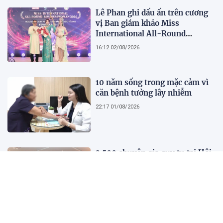
Lê Phan ghi dấu ấn trên cương
vị Ban giám khảo Miss
International All-Round
Businesswoman 2026: Thanh
16:12 02/08/2026
lịch, trí tuệ và lan tỏa giá trị của
người phụ nữ hiện đại
10 năm sống trong mặc cảm vì
căn bệnh tưởng lây nhiễm
22:17 01/08/2026
2.500 chuyên gia quy tụ tại Hội
nghị Khoa học 2026 của Bệnh
viện Nhân dân Gia Định
21:41 01/08/2026
Kết quả, tỷ số Lào vs