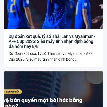
Dự đoán kết quả, tỷ số Thái Lan vs Myanmar -
AFF Cup 2026: Siêu máy tính nhận định bóng
đá hôm nay 8/8
Dự đoán kết quả, tỷ số Thái Lan vs Myanmar - AFF
Cup 2026: Siêu máy tính nhận định bóng...