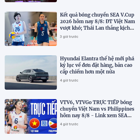
Kết quả bóng chuyền SEA V.Cup
2026 hôm nay 8/8: ĐT Việt Nam
vượt khó; Thái Lan thắng kịch
tính
3 giờ trước
Hyundai Elantra thế hệ mới phá
kỷ lục về đơn đặt hàng, bản cao
cấp chiếm hơn một nửa
4 giờ trước
VTV6, VTVGo TRỰC TIẾP bóng
chuyền Việt Nam vs Philippines
hôm nay 8/8 - Link xem SEA
V.Cup 2026 mới nhất
4 giờ trước