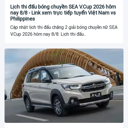
Lịch thi đấu bóng chuyền SEA V.Cup 2026 hôm
nay 8/8 - Link xem trực tiếp tuyển Việt Nam vs
Philippines
Cập nhật lịch thi đấu chặng 2 giải bóng chuyền nữ SEA
V.Cup 2026 hôm nay 8/8. Lịch thi đấu...