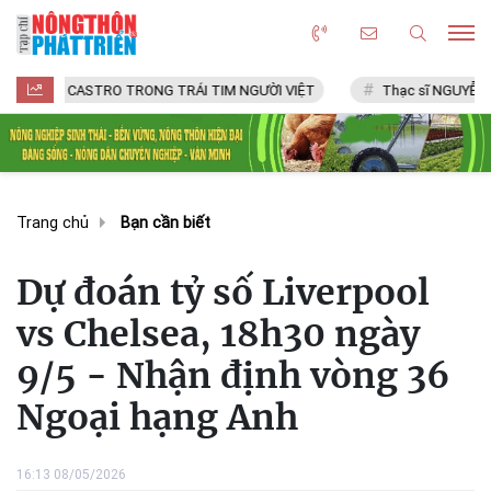
 CASTRO TRONG TRÁI TIM NGƯỜI VIỆT
Thạc sĩ NGUYỄN VĂN CHÍ
Trang chủ
Bạn cần biết
Dự đoán tỷ số Liverpool
vs Chelsea, 18h30 ngày
9/5 - Nhận định vòng 36
Ngoại hạng Anh
16:13 08/05/2026