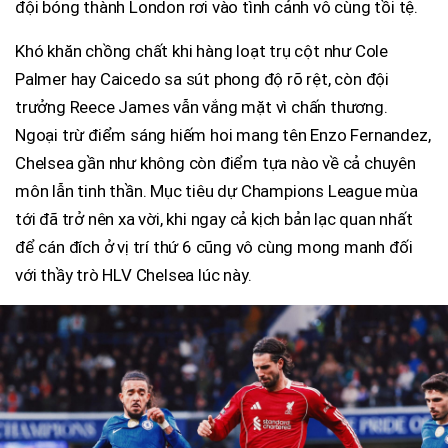
đội bóng thành London rơi vào tình cảnh vô cùng tồi tệ.
Khó khăn chồng chất khi hàng loạt trụ cột như Cole
Palmer hay Caicedo sa sút phong độ rõ rệt, còn đội
trưởng Reece James vẫn vắng mặt vì chấn thương.
Ngoại trừ điểm sáng hiếm hoi mang tên Enzo Fernandez,
Chelsea gần như không còn điểm tựa nào về cả chuyên
môn lẫn tinh thần. Mục tiêu dự Champions League mùa
tới đã trở nên xa vời, khi ngay cả kịch bản lạc quan nhất
để cán đích ở vị trí thứ 6 cũng vô cùng mong manh đối
với thầy trò HLV Chelsea lúc này.