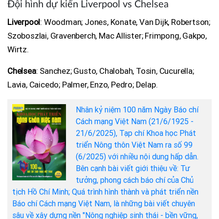
Đội hình dự kiến Liverpool vs Chelsea
Liverpool
: Woodman; Jones, Konate, Van Dijk, Robertson;
Szoboszlai, Gravenberch, Mac Allister; Frimpong, Gakpo,
Wirtz.
Chelsea
: Sanchez; Gusto, Chalobah, Tosin, Cucurella;
Lavia, Caicedo; Palmer, Enzo, Pedro; Delap.
Nhân kỷ niệm 100 năm Ngày Báo chí
Cách mạng Việt Nam (21/6/1925 -
21/6/2025), Tạp chí Khoa học Phát
triển Nông thôn Việt Nam ra số 99
(6/2025) với nhiều nội dung hấp dẫn.
Bên cạnh bài viết giới thiệu về: Tư
tưởng, phong cách báo chí của Chủ
tịch Hồ Chí Minh; Quá trình hình thành và phát triển nền
Báo chí Cách mạng Việt Nam, là những bài viết chuyên
sâu về xây dựng nền "Nông nghiệp sinh thái - bền vững,