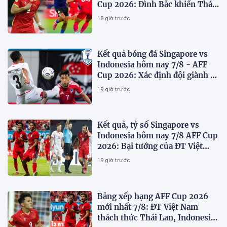
Cup 2026: Đình Bắc khiến Thái
Lan run sợ
18 giờ trước
Kết quả bóng đá Singapore vs
Indonesia hôm nay 7/8 - AFF
Cup 2026: Xác định đội giành vé
Bán kết
19 giờ trước
Kết quả, tỷ số Singapore vs
Indonesia hôm nay 7/8 AFF Cup
2026: Bại tướng của ĐT Việt
nam dừng bước sớm
19 giờ trước
Bảng xếp hạng AFF Cup 2026
mới nhất 7/8: ĐT Việt Nam
thách thức Thái Lan, Indonesia