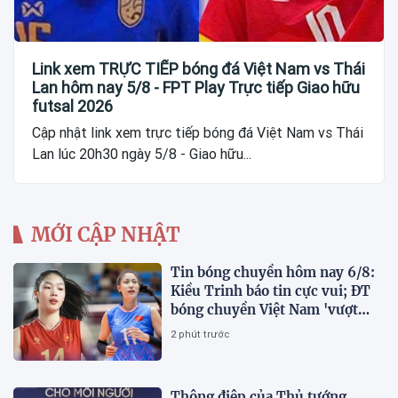
Link xem TRỰC TIẾP bóng đá Việt Nam vs Thái
Lan hôm nay 5/8 - FPT Play Trực tiếp Giao hữu
futsal 2026
Cập nhật link xem trực tiếp bóng đá Việt Nam vs Thái
Lan lúc 20h30 ngày 5/8 - Giao hữu...
MỚI CẬP NHẬT
Tin bóng chuyền hôm nay 6/8:
Kiều Trinh báo tin cực vui; ĐT
bóng chuyền Việt Nam 'vượt
mặt' Thái Lan
2 phút trước
Thông điệp của Thủ tướng