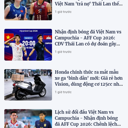
Việt Nam 'trả nợ' Thái Lan thế
nào?
1 giờ trước
Nhận định bóng đá Việt Nam vs
Campuchia - AFF Cup 2026:
CĐV Thái Lan có dự đoán gây
sốt
1 giờ trước
Honda chính thức ra mắt mẫu
xe ga ‘bình dân’ mới: Giá rẻ hơn
Vision, dùng động cơ 125cc như
SH Mode
1 giờ trước
Lịch sử đối đầu Việt Nam vs
Campuchia - Nhận định bóng
đá AFF Cup 2026: Chênh lệch