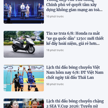
Chính phủ về quyết tâm xây
dựng không gian mạng an toàn,
tin cậy và nhân văn
10 phút trước
Tin xe trưa 6/8: Honda ra mắt
‘xe ga quốc dân’ 125cc mới thiết
kế đầy hoài niệm, giá rẻ hơn
Vision và SH Mode
18 phút trước
Lịch thi đấu bóng chuyền Việt
Nam hôm nay 6/8: ĐT Việt Nam
chốt ngày tái đấu Thái Lan
50 phút trước
Lịch thi đấu bóng chuyền chặng
2 SEA V.Cup 2026: Tuyển nữ