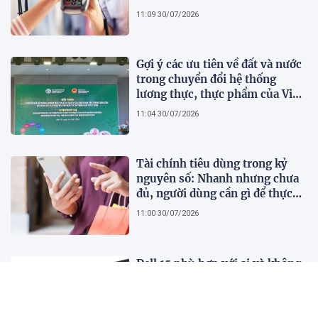
11:09 30/07/2026
Gợi ý các ưu tiên về đất và nước
trong chuyển đổi hệ thống
lương thực, thực phẩm của Việt
Nam theo FAO Roadmap
11:04 30/07/2026
Tài chính tiêu dùng trong kỷ
nguyên số: Nhanh nhưng chưa
đủ, người dùng cần gì để thực
sự an tâm?
11:00 30/07/2026
Dell 15 phù hợp với ai và không
phù hợp với ai?
16:01 29/07/2026