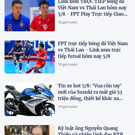
Link xem TRỰC TIẾP bóng đá
Việt Nam vs Thái Lan hôm nay
5/8 - FPT Play Trực tiếp Giao
hữu futsal 2026
18 giờ trước
FPT trực tiếp bóng đá Việt Nam
vs Thái Lan - Link xem trực
tiếp futsal hôm nay 5/8
19 giờ trước
Tin xe hot 5/8: ‘Vua côn tay’
mới của Suzuki ra mắt giá 53
triệu đồng, thiết kế khác xa
Honda Winner R và Yamaha
19 giờ trước
Exciter
Kỷ luật ông Nguyễn Quang
Thiều và nhiều lãnh đạo NXB