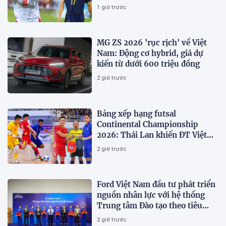
đẳng cấp
1 giờ trước
MG ZS 2026 'rục rịch' về Việt
Nam: Động cơ hybrid, giá dự
kiến từ dưới 600 triệu đồng
2 giờ trước
Bảng xếp hạng futsal
Continental Championship
2026: Thái Lan khiến ĐT Việt
Nam 'vỡ mộng' vô địch
2 giờ trước
Ford Việt Nam đầu tư phát triển
nguồn nhân lực với hệ thống
Trung tâm Đào tạo theo tiêu
chuẩn toàn cầu
2 giờ trước