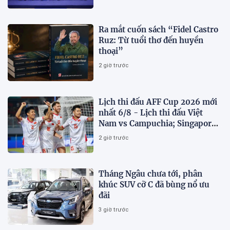
Ra mắt cuốn sách “Fidel Castro
Ruz: Từ tuổi thơ đến huyền
thoại”
2 giờ trước
Lịch thi đấu AFF Cup 2026 mới
nhất 6/8 - Lịch thi đấu Việt
Nam vs Campuchia; Singapore
vs Indonesia
2 giờ trước
Tháng Ngâu chưa tới, phân
khúc SUV cỡ C đã bùng nổ ưu
đãi
3 giờ trước