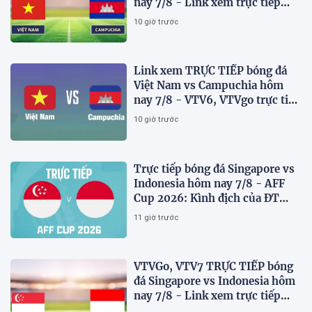
nay 7/8 - Link xem trực tiếp
AFF Cup 2026 mới nhất
10 giờ trước
Link xem TRỰC TIẾP bóng đá
Việt Nam vs Campuchia hôm
nay 7/8 - VTV6, VTVgo trực tiếp
AFF Cup 2026
10 giờ trước
Trực tiếp bóng đá Singapore vs
Indonesia hôm nay 7/8 - AFF
Cup 2026: Kình địch của ĐT
Việt Nam thua đau?
11 giờ trước
VTVGo, VTV7 TRỰC TIẾP bóng
đá Singapore vs Indonesia hôm
nay 7/8 - Link xem trực tiếp
AFF Cup 2026 mới nhất