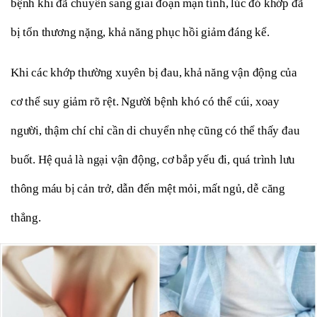
bệnh khi đã chuyển sang giai đoạn mạn tính, lúc đó khớp đã 
bị tổn thương nặng, khả năng phục hồi giảm đáng kể.
Khi các khớp thường xuyên bị đau, khả năng vận động của 
cơ thể suy giảm rõ rệt. Người bệnh khó có thể cúi, xoay 
người, thậm chí chỉ cần di chuyển nhẹ cũng có thể thấy đau 
buốt. Hệ quả là ngại vận động, cơ bắp yếu đi, quá trình lưu 
thông máu bị cản trở, dẫn đến mệt mỏi, mất ngủ, dễ căng 
thẳng.