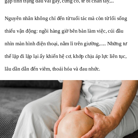
gặp tình trạng đau vai gáy, cứng cổ, tê bì chân tay,...
Nguyên nhân không chỉ đến từ tuổi tác mà còn từ lối sống 
thiếu vận động: ngồi hàng giờ bên bàn làm việc, cúi đầu 
nhìn màn hình điện thoại, nằm lì trên giường,..... Những tư 
thế lặp đi lặp lại ấy khiến hệ cơ, khớp chịu áp lực liên tục, 
lâu dần dẫn đến viêm, thoái hóa và đau nhức.