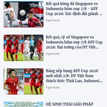
Kết quả bóng đá Singapore vs
Indonesia hôm nay 7/8 - AFF
Cup 2026: Xác định đội giành vé
Bán kết
8 giờ trước
Kết quả, tỷ số Singapore vs
Indonesia hôm nay 7/8 AFF Cup
2026: Bại tướng của ĐT Việt
nam dừng bước sớm
9 giờ trước
Bảng xếp hạng AFF Cup 2026
mới nhất 7/8: ĐT Việt Nam
thách thức Thái Lan, Indonesia
dừng bước
9 giờ trước
HỆ SINH THÁI GIẢI PHÁP