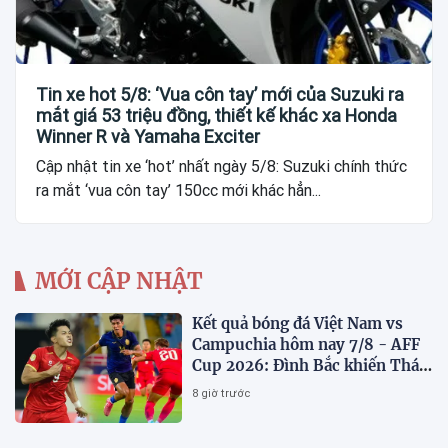
Tin xe hot 5/8: ‘Vua côn tay’ mới của Suzuki ra
mắt giá 53 triệu đồng, thiết kế khác xa Honda
Winner R và Yamaha Exciter
Cập nhật tin xe ‘hot’ nhất ngày 5/8: Suzuki chính thức
ra mắt ‘vua côn tay’ 150cc mới khác hẳn...
MỚI CẬP NHẬT
Kết quả bóng đá Việt Nam vs
Campuchia hôm nay 7/8 - AFF
Cup 2026: Đình Bắc khiến Thái
Lan run sợ
8 giờ trước