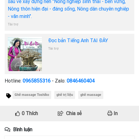
sâu về xây dựng nền "Nông nghiệp sinh thái - bền vững,
Nông thôn hiện đại - đáng sống, Nông dân chuyên nghiệp
- văn minh".
Tài trợ
Đọc bản Tiếng Anh TẠI ĐÂY
Tài trợ
Hotline:
0965855316
- Zalo:
0846460404
Ghế massage Toshiko
ghế trị liệu
ghế massage
0
Thích
Chia sẻ
In
Bình luận