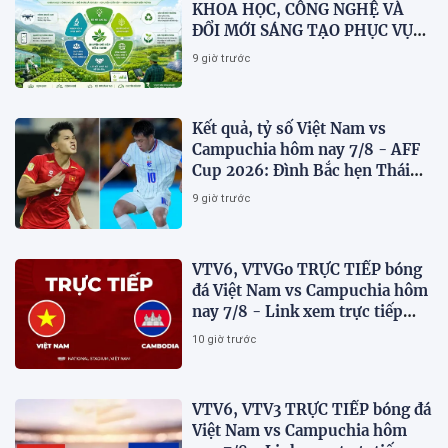
KHOA HỌC, CÔNG NGHỆ VÀ
ĐỔI MỚI SÁNG TẠO PHỤC VỤ
CHUYỂN ĐỔI KÉP VÀ PHÁT
9 giờ trước
TRIỂN NÔNG NGHIỆP BỀN
VỮNG VIỆT NAM
Kết quả, tỷ số Việt Nam vs
Campuchia hôm nay 7/8 - AFF
Cup 2026: Đình Bắc hẹn Thái
Lan ở chung kết?
9 giờ trước
VTV6, VTVGo TRỰC TIẾP bóng
đá Việt Nam vs Campuchia hôm
nay 7/8 - Link xem trực tiếp
AFF Cup 2026 mới nhất
10 giờ trước
VTV6, VTV3 TRỰC TIẾP bóng đá
Việt Nam vs Campuchia hôm