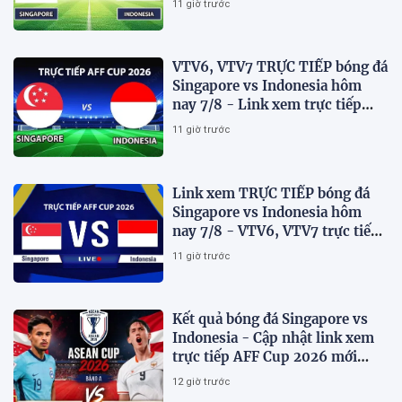
11 giờ trước
VTV6, VTV7 TRỰC TIẾP bóng đá
Singapore vs Indonesia hôm
nay 7/8 - Link xem trực tiếp
AFF Cup 2026 mới nhất
11 giờ trước
Link xem TRỰC TIẾP bóng đá
Singapore vs Indonesia hôm
nay 7/8 - VTV6, VTV7 trực tiếp
AFF Cup 2026
11 giờ trước
Kết quả bóng đá Singapore vs
Indonesia - Cập nhật link xem
trực tiếp AFF Cup 2026 mới
nhất.
12 giờ trước