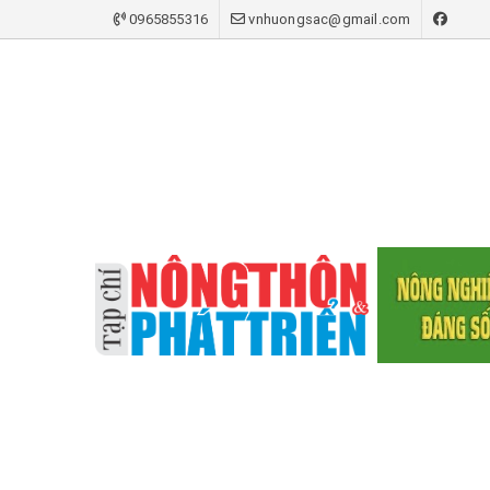
0965855316
vnhuongsac@gmail.com