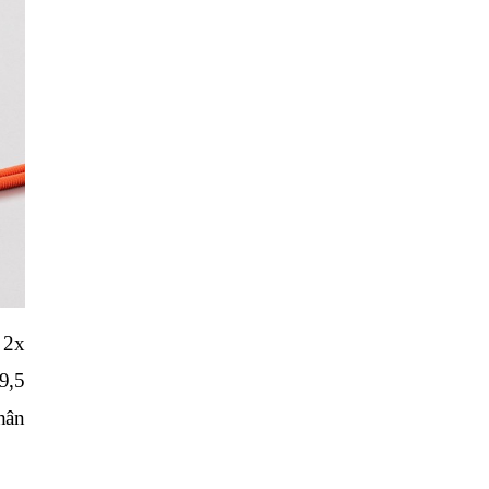
2x 
,5 
hân 