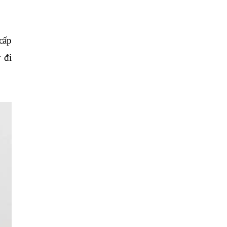
ấp 
đi 