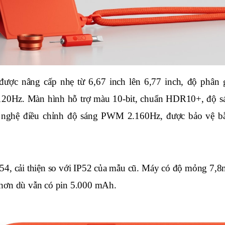
c nâng cấp nhẹ từ 6,67 inch lên 6,77 inch, độ phân gi
t 120Hz. Màn hình hỗ trợ màu 10-bit, chuẩn HDR10+, độ sá
g nghệ điều chỉnh độ sáng PWM 2.160Hz, được bảo vệ bằ
P54, cải thiện so với IP52 của mẫu cũ. Máy có độ mỏng 7,8
hơn dù vẫn có pin 5.000 mAh. 