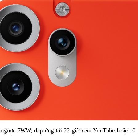
 ngược 5WW, đáp ứng tới 22 giờ xem YouTube hoặc 10 g