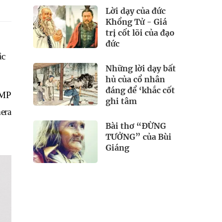
Lời dạy của đức
Khổng Tử - Giá
trị cốt lõi của đạo
 
đức
c 
Những lời dạy bất
hủ của cổ nhân
đáng để ‘khắc cốt
MP 
ghi tâm
ra 
Bài thơ “ĐỪNG
TƯỞNG” của Bùi
Giáng