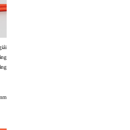
ải 
ng 
ng 
mm 