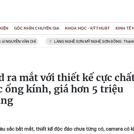
KIỆN
GÓC NHÌN CHUYÊN GIA
KHOA HỌC - KỸ THUẬT
KINH TẾ
GUYỄN VĂN CHÍ
LÀNG NGHỀ SƠN MỸ NGHỆ SƠN ĐỒNG: Thành viên Mạn
 ra mắt với thiết kế cực chất
 ống kính, giá hơn 5 triệu
ùng
u sắc bắt mắt, thiết kế độc đáo chưa từng có, camera có k