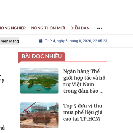
 NÔNG NGHIỆP
NÔNG THÔN MỚI
DIỄN ĐÀN
g lưới các Thành phố Thủ công sáng tạo Thế giới
Thứ 4, ngày 5 tháng 8, 2026, 22:05:24
LÀNG NGHỀ KH
BÀI ĐỌC NHIỀU
Ngân hàng Thế
,
giới hợp tác và hỗ
trợ Việt Nam
trong đảm bảo an
ninh nguồn nước
Top 5 đơn vị thu
mua phế liệu giá
cao tại TP.HCM
hả