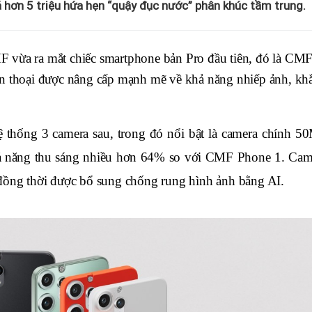
á hơn 5 triệu hứa hẹn “quậy đục nước” phân khúc tầm trung.
 vừa ra mắt chiếc smartphone bản Pro đầu tiên, đó là CMF
n thoại được nâng cấp mạnh mẽ về khả năng nhiếp ảnh, khắ
thống 3 camera sau, trong đó nổi bật là camera chính 50
hả năng thu sáng nhiều hơn 64% so với CMF Phone 1. Came
 đồng thời được bổ sung chống rung hình ảnh bằng AI.