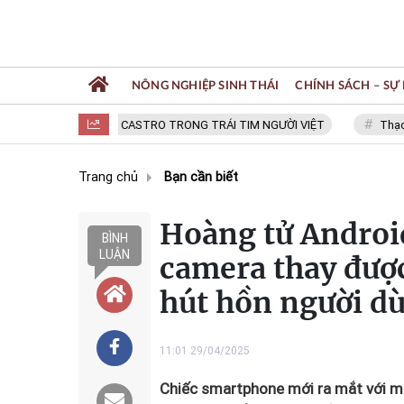
NÔNG NGHIỆP SINH THÁI
CHÍNH SÁCH – SỰ 
FIDEL CASTRO TRONG TRÁI TIM NGƯỜI VIỆT
Thạc sĩ N
Trang chủ
Bạn cần biết
Hoàng tử Android
BÌNH
LUẬN
camera thay được
hút hồn người d
11:01 29/04/2025
Chiếc smartphone mới ra mắt với mà