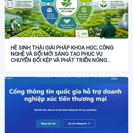
HỆ SINH THÁI GIẢI PHÁP KHOA HỌC, CÔNG
NGHỆ VÀ ĐỔI MỚI SÁNG TẠO PHỤC VỤ
CHUYỂN ĐỔI KÉP VÀ PHÁT TRIỂN NÔNG
NGHIỆP BỀN VỮNG VIỆT NAM