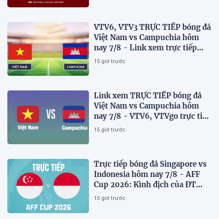
VTV6, VTV3 TRỰC TIẾP bóng đá
Việt Nam vs Campuchia hôm
nay 7/8 - Link xem trực tiếp
AFF Cup 2026 mới nhất
15 giờ trước
Link xem TRỰC TIẾP bóng đá
Việt Nam vs Campuchia hôm
nay 7/8 - VTV6, VTVgo trực tiếp
AFF Cup 2026
15 giờ trước
Trực tiếp bóng đá Singapore vs
Indonesia hôm nay 7/8 - AFF
Cup 2026: Kình địch của ĐT
Việt Nam thua đau?
15 giờ trước