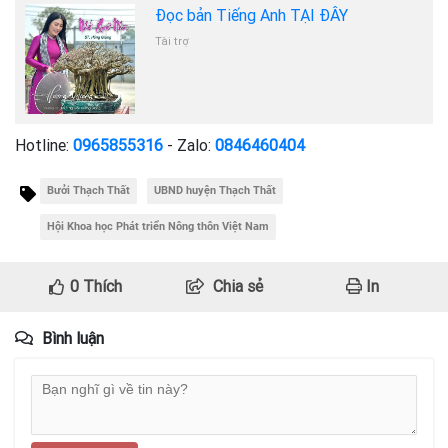
Đọc bản Tiếng Anh TẠI ĐÂY
Tài trợ
Hotline:
0965855316
- Zalo:
0846460404
Bưởi Thạch Thất
UBND huyện Thạch Thất
Hội Khoa học Phát triển Nông thôn Việt Nam
0
Thích
Chia sẻ
In
Bình luận