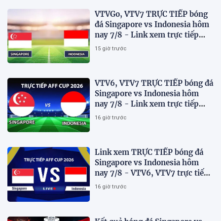
VTVGo, VTV7 TRỰC TIẾP bóng
đá Singapore vs Indonesia hôm
nay 7/8 - Link xem trực tiếp
AFF Cup 2026 mới nhất
15 giờ trước
VTV6, VTV7 TRỰC TIẾP bóng đá
Singapore vs Indonesia hôm
nay 7/8 - Link xem trực tiếp
AFF Cup 2026 mới nhất
16 giờ trước
Link xem TRỰC TIẾP bóng đá
Singapore vs Indonesia hôm
nay 7/8 - VTV6, VTV7 trực tiếp
AFF Cup 2026
16 giờ trước