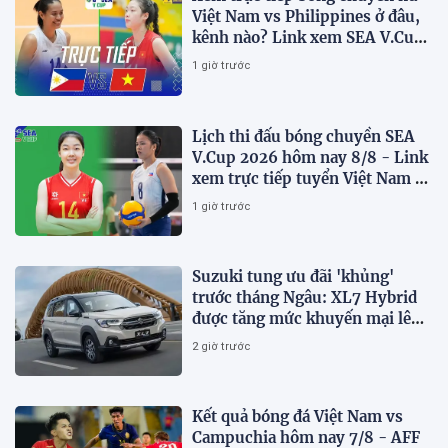
Việt Nam vs Philippines ở đâu,
kênh nào? Link xem SEA V.Cup
2026 mới nhất
1 giờ trước
Lịch thi đấu bóng chuyền SEA
V.Cup 2026 hôm nay 8/8 - Link
xem trực tiếp tuyển Việt Nam vs
Philippines
1 giờ trước
Suzuki tung ưu đãi 'khủng'
trước tháng Ngâu: XL7 Hybrid
được tăng mức khuyến mại lên
75 triệu đồng
2 giờ trước
Kết quả bóng đá Việt Nam vs
Campuchia hôm nay 7/8 - AFF