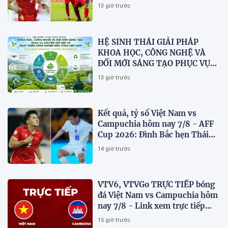
dừng bước
13 giờ trước
HỆ SINH THÁI GIẢI PHÁP
KHOA HỌC, CÔNG NGHỆ VÀ
ĐỔI MỚI SÁNG TẠO PHỤC VỤ
CHUYỂN ĐỔI KÉP VÀ PHÁT
13 giờ trước
TRIỂN NÔNG NGHIỆP BỀN
VỮNG VIỆT NAM
Kết quả, tỷ số Việt Nam vs
Campuchia hôm nay 7/8 - AFF
Cup 2026: Đình Bắc hẹn Thái
Lan ở chung kết?
14 giờ trước
VTV6, VTVGo TRỰC TIẾP bóng
đá Việt Nam vs Campuchia hôm
nay 7/8 - Link xem trực tiếp
AFF Cup 2026 mới nhất
15 giờ trước