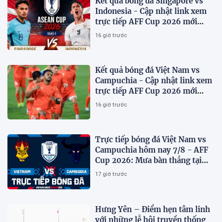
Kết quả bóng đá Singapore vs
Indonesia - Cập nhật link xem
trực tiếp AFF Cup 2026 mới
nhất.
16 giờ trước
Kết quả bóng đá Việt Nam vs
Campuchia - Cập nhật link xem
trực tiếp AFF Cup 2026 mới
nhất
16 giờ trước
Trực tiếp bóng đá Việt Nam vs
Campuchia hôm nay 7/8 - AFF
Cup 2026: Mưa bàn thắng tại
Mỹ Đình?
17 giờ trước
Hưng Yên – Điểm hẹn tâm linh
với những lễ hội truyền thống