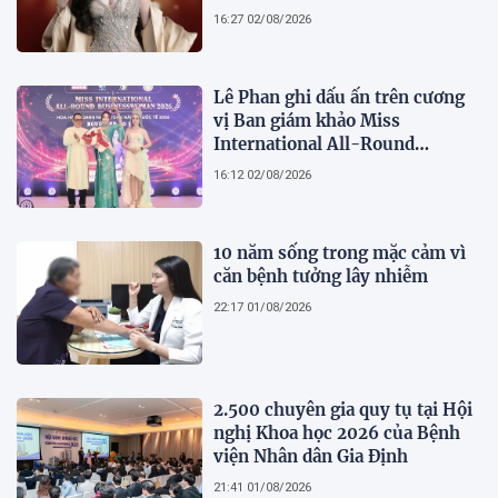
tượng của nhan sắc, trí tuệ và
16:27 02/08/2026
bản lĩnh
Lê Phan ghi dấu ấn trên cương
vị Ban giám khảo Miss
International All-Round
Businesswoman 2026: Thanh
16:12 02/08/2026
lịch, trí tuệ và lan tỏa giá trị của
người phụ nữ hiện đại
10 năm sống trong mặc cảm vì
căn bệnh tưởng lây nhiễm
22:17 01/08/2026
2.500 chuyên gia quy tụ tại Hội
nghị Khoa học 2026 của Bệnh
viện Nhân dân Gia Định
21:41 01/08/2026