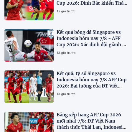
Cup 2026: Đình Bắc khiến Thái
Lan run sợ
12 giờ trước
Kết quả bóng đá Singapore vs
Indonesia hôm nay 7/8 - AFF
Cup 2026: Xác định đội giành vé
Bán kết
13 giờ trước
Kết quả, tỷ số Singapore vs
Indonesia hôm nay 7/8 AFF Cup
2026: Bại tướng của ĐT Việt
nam dừng bước sớm
13 giờ trước
Bảng xếp hạng AFF Cup 2026
mới nhất 7/8: ĐT Việt Nam
thách thức Thái Lan, Indonesia