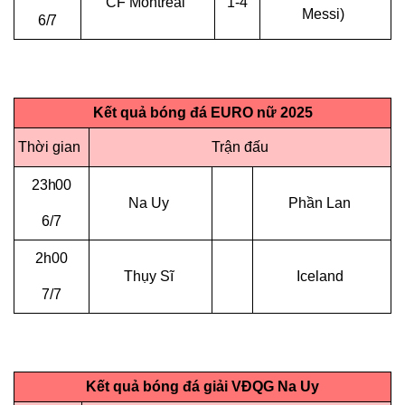
CF Montreal
1-4
Messi)
6/7
Kết quả bóng đá EURO nữ 2025
Thời gian
Trận đấu
23h00
Na Uy
Phần Lan
6/7
2h00
Thụy Sĩ
Iceland
7/7
Kết quả
bóng đá giải VĐQG Na Uy