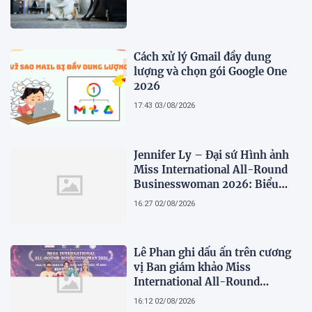
Cách xử lý Gmail đầy dung
lượng và chọn gói Google One
2026
17:43 03/08/2026
Jennifer Ly – Đại sứ Hình ảnh
Miss International All-Round
Businesswoman 2026: Biểu
tượng của nhan sắc, trí tuệ và
16:27 02/08/2026
bản lĩnh
Lê Phan ghi dấu ấn trên cương
vị Ban giám khảo Miss
International All-Round
Businesswoman 2026: Thanh
16:12 02/08/2026
lịch, trí tuệ và lan tỏa giá trị của