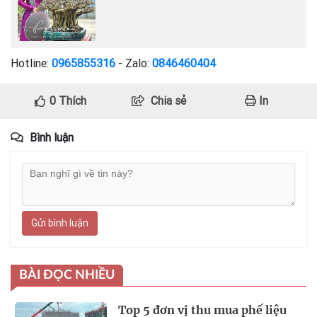
Hotline:
0965855316
- Zalo:
0846460404
0
Thích
Chia sẻ
In
Bình luận
Gửi bình luận
BÀI ĐỌC NHIỀU
Top 5 đơn vị thu mua phế liệu