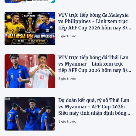
VTV trực tiếp bóng đá Malaysia
vs Philippines - Link xem trực
tiếp AFF Cup 2026 hôm nay 8/8
trên VTV7
5 giờ trước
VTV trực tiếp bóng đá Thái Lan
vs Myanmar - Link xem trực
tiếp AFF Cup 2026 hôm nay 8/8
trên VTV6
5 giờ trước
Dự đoán kết quả, tỷ số Thái Lan
vs Myanmar - AFF Cup 2026:
Siêu máy tính nhận định bóng
đá hôm nay 8/8
5 giờ trước