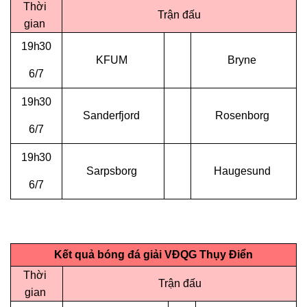
Thời
Trận đấu
gian
19h30
KFUM
Bryne
6/7
19h30
Sanderfjord
Rosenborg
6/7
19h30
Sarpsborg
Haugesund
6/7
Kết quả
bóng đá giải VĐQG Thụy Điển
Thời
Trận đấu
gian