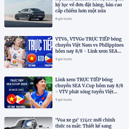
kỷ lục về đơn đặt hàng, bản cao
cấp chiếm hơn một nửa
8 giờ trước
VTV6, VTVGo TRỰC TIẾP bóng
chuyền Việt Nam vs Philippines
hôm nay 8/8 - Link xem SEA
V.Cup 2026 mới nhất
9 giờ trước
Link xem TRỰC TIẾP bóng
chuyền SEA V.Cup hôm nay 8/8
- VTV phát sóng tuyển Việt
Nam đấu Philippines
9 giờ trước
‘Vua xe ga’ 174cc mới chính
thức ra mắt: Thiết kế sang