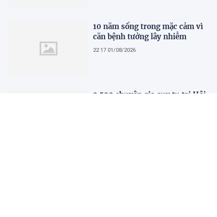
người phụ nữ hiện đại
10 năm sống trong mặc cảm vì
căn bệnh tưởng lây nhiễm
22:17 01/08/2026
2.500 chuyên gia quy tụ tại Hội
nghị Khoa học 2026 của Bệnh
viện Nhân dân Gia Định
21:41 01/08/2026
Kết quả, tỷ số Lào vs
Philippines hôm nay 1/8 - AFF
Cup 2026: Cú hích lớn cho ĐT
Việt Nam
18:35 01/08/2026