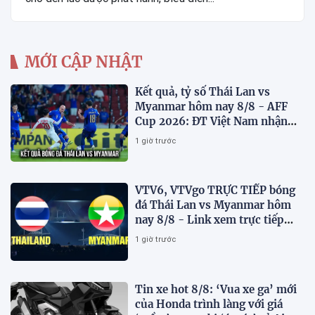
MỚI CẬP NHẬT
Kết quả, tỷ số Thái Lan vs
Myanmar hôm nay 8/8 - AFF
Cup 2026: ĐT Việt Nam nhận
tin vui
1 giờ trước
VTV6, VTVgo TRỰC TIẾP bóng
đá Thái Lan vs Myanmar hôm
nay 8/8 - Link xem trực tiếp
AFF Cup 2026 mới nhất
1 giờ trước
Tin xe hot 8/8: ‘Vua xe ga’ mới
của Honda trình làng với giá