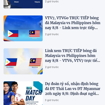
2 giờ trước
VTV7, VTVGo TRỰC TIẾP bóng
đá Malaysia vs Philippines hôm
nay 8/8 - Link xem trực tiếp
AFF Cup 2026 mới nhất
2 giờ trước
Link xem TRỰC TIẾP bóng đá
Malaysia vs Philippines hôm
nay 8/8 - VTV6, VTV7 trực tiếp
AFF Cup 2026
2 giờ trước
Dự đoán tỷ số, nhận định bóng
đá ĐT Thái Lan vs ĐT Myanmar
20h ngày 8/8: Định đoạt ngôi
đầu bảng
3 giờ trước