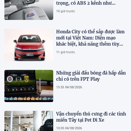
trọng, có ABS 2 kênh như
Honda SH, giá hấp dẫn
10 giờ trước
Honda City có thể sắp được làm
mới tại Việt Nam: Diện mạo
khác biệt, khả năng thêm tùy
chọn hybrid?
11 giờ trước
Những giải đấu bóng đá hấp dẫn
chỉ có trên FPT Play
15:53 04/08/2026
Vận chuyển thú cưng đi các tỉnh
miền Tây tại Pet Đi Xe
10:05 04/08/2026