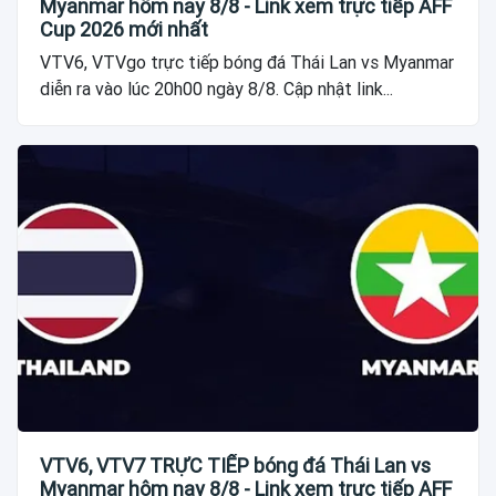
Myanmar hôm nay 8/8 - Link xem trực tiếp AFF
Cup 2026 mới nhất
VTV6, VTVgo trực tiếp bóng đá Thái Lan vs Myanmar
diễn ra vào lúc 20h00 ngày 8/8. Cập nhật link...
VTV6, VTV7 TRỰC TIẾP bóng đá Thái Lan vs
Myanmar hôm nay 8/8 - Link xem trực tiếp AFF