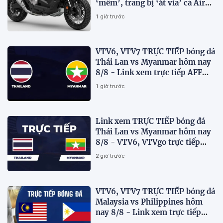
‘mềm’, trang bị ‘át vía’ cả Air
Blade và SH
1 giờ trước
VTV6, VTV7 TRỰC TIẾP bóng đá
Thái Lan vs Myanmar hôm nay
8/8 - Link xem trực tiếp AFF
Cup 2026 mới nhất
1 giờ trước
Link xem TRỰC TIẾP bóng đá
Thái Lan vs Myanmar hôm nay
8/8 - VTV6, VTVgo trực tiếp
AFF Cup 2026
2 giờ trước
VTV6, VTV7 TRỰC TIẾP bóng đá
Malaysia vs Philippines hôm
nay 8/8 - Link xem trực tiếp
AFF Cup 2026 mới nhất