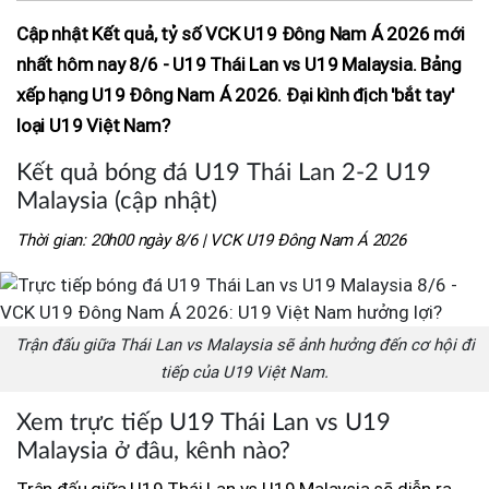
Cập nhật Kết quả, tỷ số VCK U19 Đông Nam Á 2026 mới
nhất hôm nay 8/6 - U19 Thái Lan vs U19 Malaysia. Bảng
xếp hạng U19 Đông Nam Á 2026. Đại kình địch 'bắt tay'
loại U19 Việt Nam?
Kết quả bóng đá U19 Thái Lan 2-2 U19
Malaysia (cập nhật)
Thời gian: 20h00 ngày 8/6 | VCK U19 Đông Nam Á 2026
Trận đấu giữa Thái Lan vs Malaysia sẽ ảnh hưởng đến cơ hội đi
tiếp của U19 Việt Nam.
Xem trực tiếp U19 Thái Lan vs U19
Malaysia ở đâu, kênh nào?
Trận đấu giữa U19 Thái Lan vs U19 Malaysia sẽ diễn ra