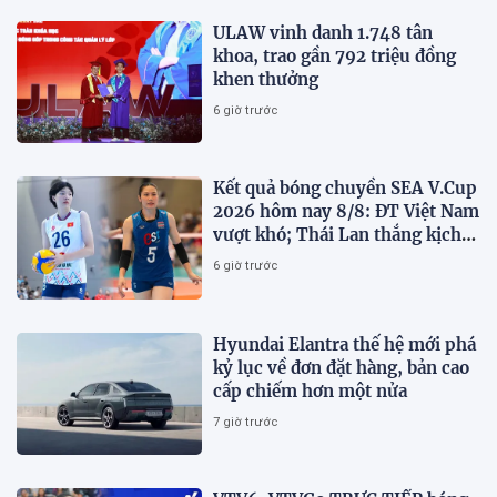
ULAW vinh danh 1.748 tân
khoa, trao gần 792 triệu đồng
khen thưởng
6 giờ trước
Kết quả bóng chuyền SEA V.Cup
2026 hôm nay 8/8: ĐT Việt Nam
vượt khó; Thái Lan thắng kịch
tính
6 giờ trước
Hyundai Elantra thế hệ mới phá
kỷ lục về đơn đặt hàng, bản cao
cấp chiếm hơn một nửa
7 giờ trước