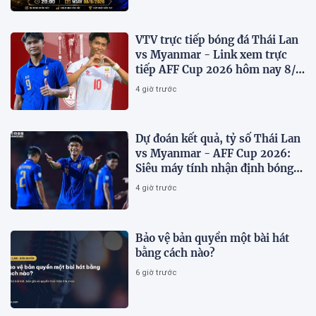
VTV trực tiếp bóng đá Thái Lan
vs Myanmar - Link xem trực
tiếp AFF Cup 2026 hôm nay 8/8
trên VTV6
4 giờ trước
Dự đoán kết quả, tỷ số Thái Lan
vs Myanmar - AFF Cup 2026:
Siêu máy tính nhận định bóng
đá hôm nay 8/8
4 giờ trước
Bảo vệ bản quyền một bài hát
bằng cách nào?
6 giờ trước