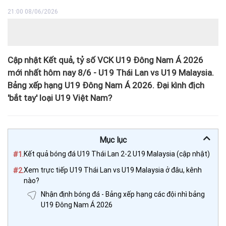
21:00 08/06/2026
Cập nhật Kết quả, tỷ số VCK U19 Đông Nam Á 2026
mới nhất hôm nay 8/6 - U19 Thái Lan vs U19 Malaysia.
Bảng xếp hạng U19 Đông Nam Á 2026. Đại kình địch
'bắt tay' loại U19 Việt Nam?
Mục lục
#1.
Kết quả bóng đá U19 Thái Lan 2-2 U19 Malaysia (cập nhật)
#2.
Xem trực tiếp U19 Thái Lan vs U19 Malaysia ở đâu, kênh
nào?
Nhận định bóng đá - Bảng xếp hạng các đội nhì bảng
U19 Đông Nam Á 2026