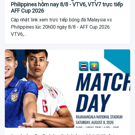
Philippines hôm nay 8/8 - VTV6, VTV7 trực tiếp
AFF Cup 2026
Cập nhật link xem trực tiếp bóng đá Malaysia vs
Philippines lúc 20h00 ngày 8/8 - AFF Cup 2026.
VTV6,...