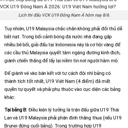
Lịch thi đấu VCK U19 Đông Nam Á hôm nay 8/6.
Tuy nhiên, U19 Malaysia chắc chắn không phải đối thủ dễ
bắt nạt. Trong bối cảnh bóng đá nước nhà đang gặp
nhiều bê bối, giải đấu tại Indonesia này là cơ hội vàng để
các cầu thủ Malaysia quyết tâm ngáng đường kình địch,
giành chiến thắng để lấy lại niềm tin nơi người hâm mộ.
Để giành vé vào bán kết với tư cách đội nhì bảng có
thành tích tốt nhất, U19 Việt Nam (4 điểm) đã mất
quyền tự quyết và phải phụ thuộc vào cục diện các bảng
khác:
Tại bảng B:
Điều kiện lý tưởng là trận đấu giữa U19 Thái
Lan và U19 Malaysia phải phân định thắng thua (nếu U19
Brunei đứng cuối bảng). Trong trường hợp U19