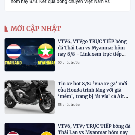
hôm nay 8/8. Kết quả bóng chuyền Việt Nam vs...
MỚI CẬP NHẬT
VTV6, VTVgo TRỰC TIẾP bóng
đá Thái Lan vs Myanmar hôm
nay 8/8 - Link xem trực tiếp
AFF Cup 2026 mới nhất
50 phút trước
Tin xe hot 8/8: ‘Vua xe ga’ mới
của Honda trình làng với giá
‘mềm’, trang bị ‘át vía’ cả Air
Blade và SH
58 phút trước
VTV6, VTV7 TRỰC TIẾP bóng đá
Thái Lan vs Myanmar hôm nay