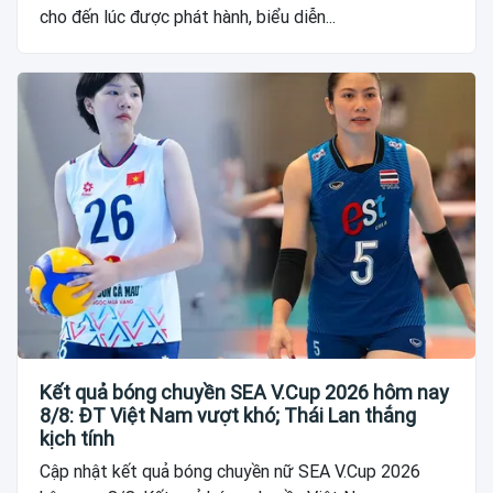
cho đến lúc được phát hành, biểu diễn...
Kết quả bóng chuyền SEA V.Cup 2026 hôm nay
8/8: ĐT Việt Nam vượt khó; Thái Lan thắng
kịch tính
Cập nhật kết quả bóng chuyền nữ SEA V.Cup 2026