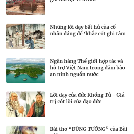
Những lời dạy bất hủ của cổ
nhân đáng để ‘khắc cốt ghi tâm
Ngân hàng Thế giới hợp tác và
hỗ trợ Việt Nam trong đảm bảo
an ninh nguồn nước
Lời dạy của đức Khổng Tử - Giá
trị cốt lõi của đạo đức
Bài thơ “ĐỪNG TƯỞNG” của Bùi