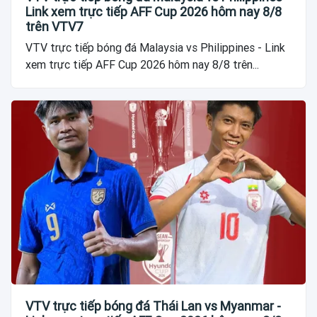
Link xem trực tiếp AFF Cup 2026 hôm nay 8/8
trên VTV7
VTV trực tiếp bóng đá Malaysia vs Philippines - Link
xem trực tiếp AFF Cup 2026 hôm nay 8/8 trên...
VTV trực tiếp bóng đá Thái Lan vs Myanmar -