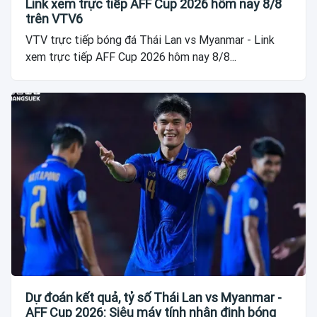
Link xem trực tiếp AFF Cup 2026 hôm nay 8/8
trên VTV6
VTV trực tiếp bóng đá Thái Lan vs Myanmar - Link
xem trực tiếp AFF Cup 2026 hôm nay 8/8...
Dự đoán kết quả, tỷ số Thái Lan vs Myanmar -
AFF Cup 2026: Siêu máy tính nhận định bóng