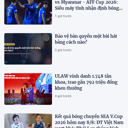
vs Myanmar - AFF Cup 2026:
Siêu máy tính nhận định bóng
đá hôm nay 8/8
1 giờ trước
Bảo vệ bản quyền một bài hát
bằng cách nào?
3 giờ trước
ULAW vinh danh 1.748 tân
khoa, trao gần 792 triệu đồng
khen thưởng
4 giờ trước
Kết quả bóng chuyền SEA V.Cup
2026 hôm nay 8/8: ĐT Việt Nam