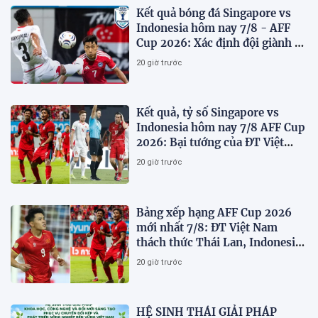
Kết quả bóng đá Singapore vs
Indonesia hôm nay 7/8 - AFF
Cup 2026: Xác định đội giành vé
Bán kết
20 giờ trước
Kết quả, tỷ số Singapore vs
Indonesia hôm nay 7/8 AFF Cup
2026: Bại tướng của ĐT Việt
nam dừng bước sớm
20 giờ trước
Bảng xếp hạng AFF Cup 2026
mới nhất 7/8: ĐT Việt Nam
thách thức Thái Lan, Indonesia
dừng bước
20 giờ trước
HỆ SINH THÁI GIẢI PHÁP