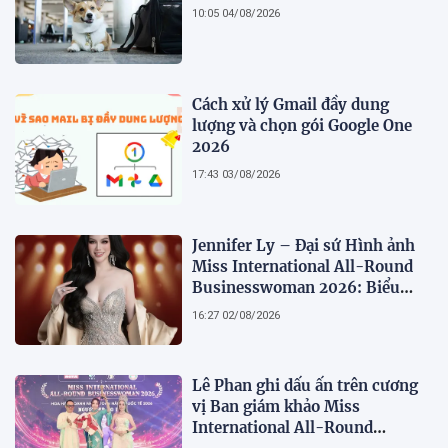
10:05 04/08/2026
Cách xử lý Gmail đầy dung
lượng và chọn gói Google One
2026
17:43 03/08/2026
Jennifer Ly – Đại sứ Hình ảnh
Miss International All-Round
Businesswoman 2026: Biểu
tượng của nhan sắc, trí tuệ và
16:27 02/08/2026
bản lĩnh
Lê Phan ghi dấu ấn trên cương
vị Ban giám khảo Miss
International All-Round