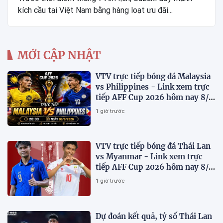
kích cầu tại Việt Nam bằng hàng loạt ưu đãi...
MỚI CẬP NHẬT
VTV trực tiếp bóng đá Malaysia
vs Philippines - Link xem trực
tiếp AFF Cup 2026 hôm nay 8/8
trên VTV7
1 giờ trước
VTV trực tiếp bóng đá Thái Lan
vs Myanmar - Link xem trực
tiếp AFF Cup 2026 hôm nay 8/8
trên VTV6
1 giờ trước
Dự đoán kết quả, tỷ số Thái Lan