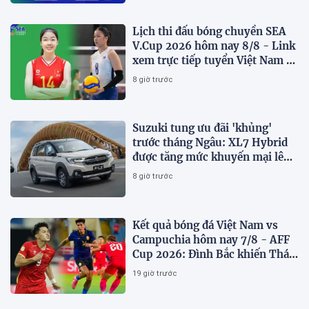
Lịch thi đấu bóng chuyền SEA
V.Cup 2026 hôm nay 8/8 - Link
xem trực tiếp tuyển Việt Nam vs
Philippines
8 giờ trước
Suzuki tung ưu đãi 'khủng'
trước tháng Ngâu: XL7 Hybrid
được tăng mức khuyến mại lên
75 triệu đồng
8 giờ trước
Kết quả bóng đá Việt Nam vs
Campuchia hôm nay 7/8 - AFF
Cup 2026: Đình Bắc khiến Thái
Lan run sợ
19 giờ trước