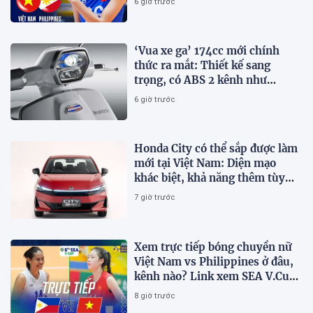
6 giờ trước
‘Vua xe ga’ 174cc mới chính
thức ra mắt: Thiết kế sang
trọng, có ABS 2 kênh như
Honda SH, giá hấp dẫn
6 giờ trước
Honda City có thể sắp được làm
mới tại Việt Nam: Diện mạo
khác biệt, khả năng thêm tùy
chọn hybrid?
7 giờ trước
Xem trực tiếp bóng chuyền nữ
Việt Nam vs Philippines ở đâu,
kênh nào? Link xem SEA V.Cup
2026 mới nhất
8 giờ trước