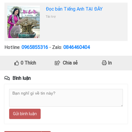
Đọc bản Tiếng Anh TẠI ĐÂY
Tài trợ
Hotline:
0965855316
- Zalo:
0846460404
0
Thích
Chia sẻ
In
Bình luận
Gửi bình luận