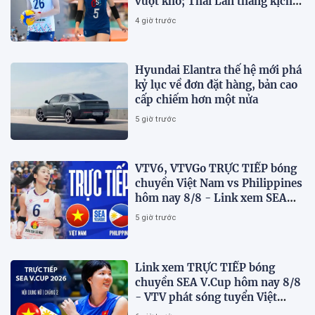
vượt khó; Thái Lan thắng kịch
tính
4 giờ trước
Hyundai Elantra thế hệ mới phá
kỷ lục về đơn đặt hàng, bản cao
cấp chiếm hơn một nửa
5 giờ trước
VTV6, VTVGo TRỰC TIẾP bóng
chuyền Việt Nam vs Philippines
hôm nay 8/8 - Link xem SEA
V.Cup 2026 mới nhất
5 giờ trước
Link xem TRỰC TIẾP bóng
chuyền SEA V.Cup hôm nay 8/8
- VTV phát sóng tuyển Việt
Nam đấu Philippines