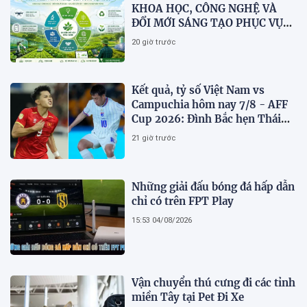
KHOA HỌC, CÔNG NGHỆ VÀ
ĐỔI MỚI SÁNG TẠO PHỤC VỤ
CHUYỂN ĐỔI KÉP VÀ PHÁT
20 giờ trước
TRIỂN NÔNG NGHIỆP BỀN
VỮNG VIỆT NAM
Kết quả, tỷ số Việt Nam vs
Campuchia hôm nay 7/8 - AFF
Cup 2026: Đình Bắc hẹn Thái
Lan ở chung kết?
21 giờ trước
Những giải đấu bóng đá hấp dẫn
chỉ có trên FPT Play
15:53 04/08/2026
Vận chuyển thú cưng đi các tỉnh
miền Tây tại Pet Đi Xe