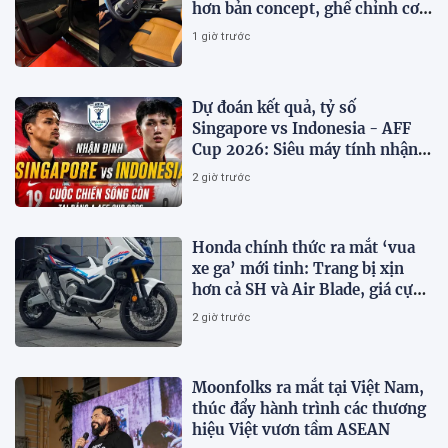
hơn bản concept, ghế chỉnh cơ,
chưa có HUD
1 giờ trước
Dự đoán kết quả, tỷ số
Singapore vs Indonesia - AFF
Cup 2026: Siêu máy tính nhận
định bóng đá hôm nay 7/8
2 giờ trước
Honda chính thức ra mắt ‘vua
xe ga’ mới tinh: Trang bị xịn
hơn cả SH và Air Blade, giá cực
kỳ hấp dẫn
2 giờ trước
Moonfolks ra mắt tại Việt Nam,
thúc đẩy hành trình các thương
hiệu Việt vươn tầm ASEAN