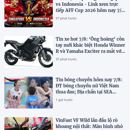
vs Indonesia - Link xem trực
tiếp AFF Cup 2026 hôm nay 7/8
trên VTV7
37 phút trước
Tin xe hot 7/8: ‘Ông hoàng’ côn
tay mới khác biệt Honda Winner
R và Yamaha Exciter ra mắt với
giá hấp dẫn
57 phút trước
Tin bóng chuyền hôm nay 7/8:
ĐT bóng chuyền nữ Việt Nam
thua đau; Địa chấn tại SEA
V.Cup 2026
1 giờ trước
VinFast VF Wild lần đầu lộ rõ
khoang nội thất: Màn hình nhỏ