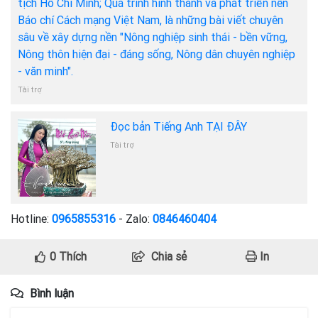
tịch Hồ Chí Minh; Quá trình hình thành và phát triển nền
Báo chí Cách mạng Việt Nam, là những bài viết chuyên
sâu về xây dựng nền "Nông nghiệp sinh thái - bền vững,
Nông thôn hiện đại - đáng sống, Nông dân chuyên nghiệp
- văn minh".
Tài trợ
Đọc bản Tiếng Anh TẠI ĐÂY
Tài trợ
Hotline:
0965855316
- Zalo:
0846460404
0
Thích
Chia sẻ
In
Bình luận