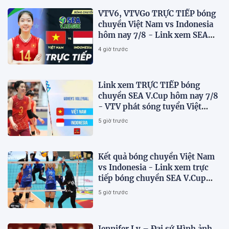
VTV6, VTVGo TRỰC TIẾP bóng
chuyền Việt Nam vs Indonesia
hôm nay 7/8 - Link xem SEA
V.Cup 2026 mới nhất
4 giờ trước
Link xem TRỰC TIẾP bóng
chuyền SEA V.Cup hôm nay 7/8
- VTV phát sóng tuyển Việt
Nam đấu Indonesia
5 giờ trước
Kết quả bóng chuyền Việt Nam
vs Indonesia - Link xem trực
tiếp bóng chuyền SEA V.Cup
2026 trên VTV
5 giờ trước
Jennifer Ly – Đại sứ Hình ảnh