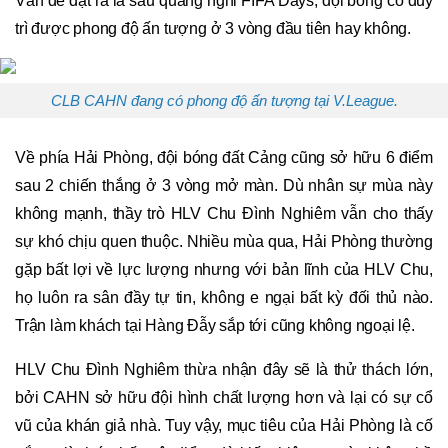
Vấn đề đặt ra là sau quãng nghỉ FIFA Days, đội bóng có duy
trì được phong độ ấn tượng ở 3 vòng đầu tiên hay không.
CLB CAHN đang có phong độ ấn tượng tại V.League.
Về phía Hải Phòng, đội bóng đất Cảng cũng sở hữu 6 điểm
sau 2 chiến thắng ở 3 vòng mở màn. Dù nhân sự mùa này
không mạnh, thầy trò HLV Chu Đình Nghiêm vẫn cho thấy
sự khó chịu quen thuộc. Nhiều mùa qua, Hải Phòng thường
gặp bất lợi về lực lượng nhưng với bản lĩnh của HLV Chu,
họ luôn ra sân đầy tự tin, không e ngại bất kỳ đối thủ nào.
Trận làm khách tại Hàng Đẫy sắp tới cũng không ngoại lệ.
HLV Chu Đình Nghiêm thừa nhận đây sẽ là thử thách lớn,
bởi CAHN sở hữu đội hình chất lượng hơn và lại có sự cổ
vũ của khán giả nhà. Tuy vậy, mục tiêu của Hải Phòng là cố