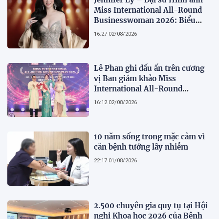
Miss International All-Round
Businesswoman 2026: Biểu
tượng của nhan sắc, trí tuệ và
16:27 02/08/2026
bản lĩnh
Lê Phan ghi dấu ấn trên cương
vị Ban giám khảo Miss
International All-Round
Businesswoman 2026: Thanh
16:12 02/08/2026
lịch, trí tuệ và lan tỏa giá trị của
người phụ nữ hiện đại
10 năm sống trong mặc cảm vì
căn bệnh tưởng lây nhiễm
22:17 01/08/2026
2.500 chuyên gia quy tụ tại Hội
nghị Khoa học 2026 của Bệnh