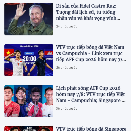
Di sản của Fidel Castro Ruz:
Tượng đài lịch sử, tư tưởng
nhân văn và khát vọng vĩnh
hằng
24 phút trước
VTV trực tiếp bóng đá Việt Nam
vs Campuchia - Link xem trực
tiếp AFF Cup 2026 hôm nay 7/8
trên VTV6
26 phút trước
Lịch phát sóng AFF Cup 2026
hôm nay 7/8: VTV trực tiếp Việt
Nam - Campuchia; Singapore -
Indonesia
36 phút trước
VTV trực tiếp bóng đá Singapore