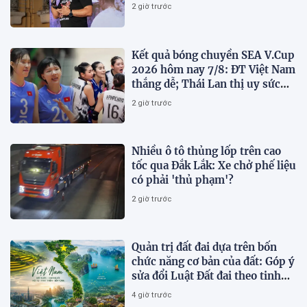
2 giờ trước
Kết quả bóng chuyền SEA V.Cup
2026 hôm nay 7/8: ĐT Việt Nam
thắng dễ; Thái Lan thị uy sức
mạnh
2 giờ trước
Nhiều ô tô thủng lốp trên cao
tốc qua Đắk Lắk: Xe chở phế liệu
có phải 'thủ phạm'?
2 giờ trước
Quản trị đất đai dựa trên bốn
chức năng cơ bản của đất: Góp ý
sửa đổi Luật Đất đai theo tinh
thần Nghị quyết số 21-NQ/TW
4 giờ trước