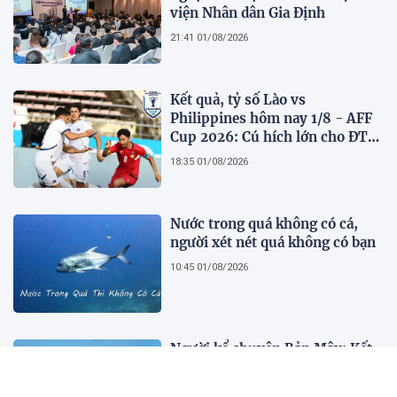
viện Nhân dân Gia Định
21:41 01/08/2026
Kết quả, tỷ số Lào vs
Philippines hôm nay 1/8 - AFF
Cup 2026: Cú hích lớn cho ĐT
Việt Nam
18:35 01/08/2026
Nước trong quá không có cá,
người xét nét quá không có bạn
10:45 01/08/2026
Người kể chuyện Bản Mây: Kết
nối người trẻ với văn hóa bản
địa và hành trình phát triển bền