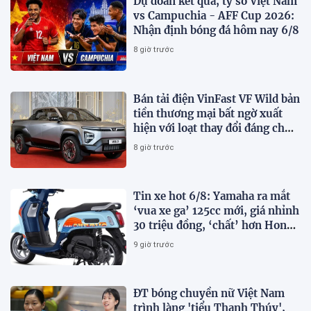
Dự đoán kết quả, tỷ số Việt Nam
vs Campuchia - AFF Cup 2026:
Nhận định bóng đá hôm nay 6/8
8 giờ trước
Bán tải điện VinFast VF Wild bản
tiền thương mại bất ngờ xuất
hiện với loạt thay đổi đáng chú
ý
8 giờ trước
Tin xe hot 6/8: Yamaha ra mắt
‘vua xe ga’ 125cc mới, giá nhỉnh
30 triệu đồng, ‘chất’ hơn Honda
Vision và SH Mode
9 giờ trước
ĐT bóng chuyền nữ Việt Nam
trình làng 'tiểu Thanh Thúy',