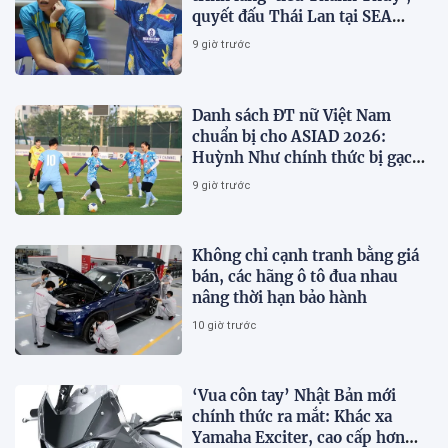
quyết đấu Thái Lan tại SEA
V.Cup 2026
9 giờ trước
Danh sách ĐT nữ Việt Nam
chuẩn bị cho ASIAD 2026:
Huỳnh Như chính thức bị gạch
tên
9 giờ trước
Không chỉ cạnh tranh bằng giá
bán, các hãng ô tô đua nhau
nâng thời hạn bảo hành
10 giờ trước
‘Vua côn tay’ Nhật Bản mới
chính thức ra mắt: Khác xa
Yamaha Exciter, cao cấp hơn