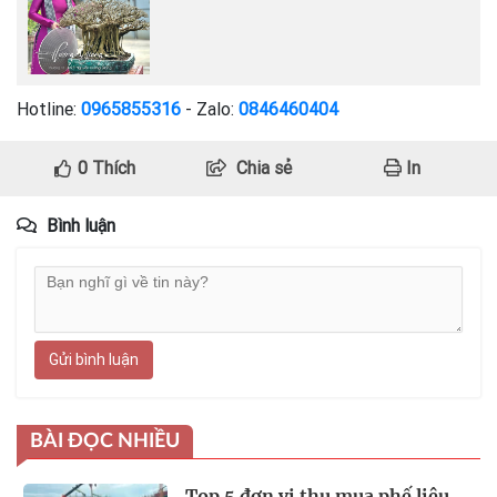
Hotline:
0965855316
- Zalo:
0846460404
0
Thích
Chia sẻ
In
Bình luận
Gửi bình luận
BÀI ĐỌC NHIỀU
Top 5 đơn vị thu mua phế liệu