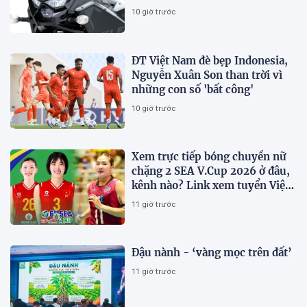
Honda Winner R, giá rẻ so với
10 giờ trước
trang bị
ĐT Việt Nam đè bẹp Indonesia,
Nguyễn Xuân Son than trời vì
những con số 'bất công'
10 giờ trước
Xem trực tiếp bóng chuyền nữ
chặng 2 SEA V.Cup 2026 ở đâu,
kênh nào? Link xem tuyển Việt
Nam thi đấu
11 giờ trước
Đậu nành - ‘vàng mọc trên đất’
11 giờ trước