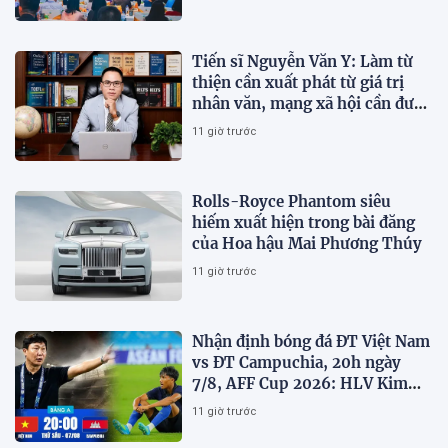
Tiến sĩ Nguyễn Văn Y: Làm từ
thiện cần xuất phát từ giá trị
nhân văn, mạng xã hội cần được
sử dụng bằng văn hóa và trách
11 giờ trước
nhiệm
Rolls-Royce Phantom siêu
hiếm xuất hiện trong bài đăng
của Hoa hậu Mai Phương Thúy
11 giờ trước
Nhận định bóng đá ĐT Việt Nam
vs ĐT Campuchia, 20h ngày
7/8, AFF Cup 2026: HLV Kim
Sang-sik tiết lộ kế hoạch nhân
11 giờ trước
sự