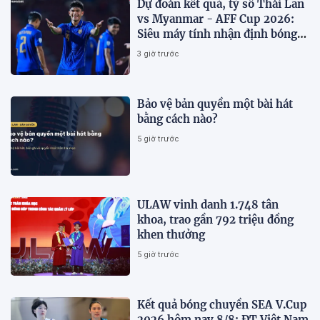
Dự đoán kết quả, tỷ số Thái Lan
vs Myanmar - AFF Cup 2026:
Siêu máy tính nhận định bóng
đá hôm nay 8/8
3 giờ trước
Bảo vệ bản quyền một bài hát
bằng cách nào?
5 giờ trước
ULAW vinh danh 1.748 tân
khoa, trao gần 792 triệu đồng
khen thưởng
5 giờ trước
Kết quả bóng chuyền SEA V.Cup
2026 hôm nay 8/8: ĐT Việt Nam