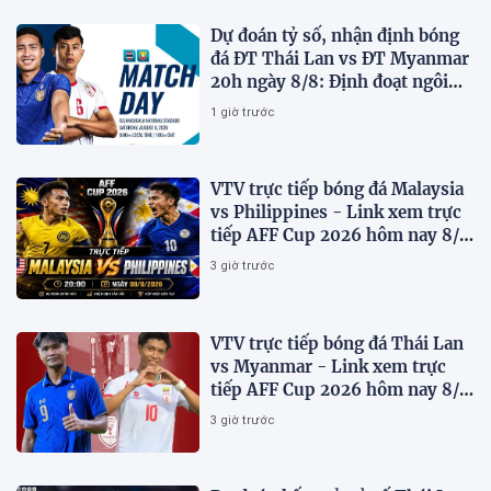
Dự đoán tỷ số, nhận định bóng
đá ĐT Thái Lan vs ĐT Myanmar
20h ngày 8/8: Định đoạt ngôi
đầu bảng
1 giờ trước
VTV trực tiếp bóng đá Malaysia
vs Philippines - Link xem trực
tiếp AFF Cup 2026 hôm nay 8/8
trên VTV7
3 giờ trước
VTV trực tiếp bóng đá Thái Lan
vs Myanmar - Link xem trực
tiếp AFF Cup 2026 hôm nay 8/8
trên VTV6
3 giờ trước