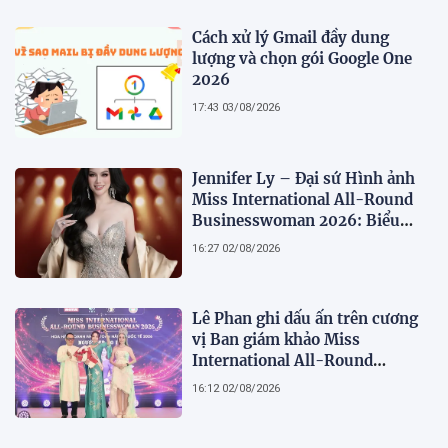
Cách xử lý Gmail đầy dung
lượng và chọn gói Google One
2026
17:43 03/08/2026
Jennifer Ly – Đại sứ Hình ảnh
Miss International All-Round
Businesswoman 2026: Biểu
tượng của nhan sắc, trí tuệ và
16:27 02/08/2026
bản lĩnh
Lê Phan ghi dấu ấn trên cương
vị Ban giám khảo Miss
International All-Round
Businesswoman 2026: Thanh
16:12 02/08/2026
lịch, trí tuệ và lan tỏa giá trị của
người phụ nữ hiện đại