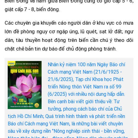
Biển Đông và nam giữa Biển Đông cũng có gió cấp 5 - 6,
giật cấp 7 - 8, biển động.
Các chuyên gia khuyến cáo người dân ở khu vực có mưa
lớn đề phòng nguy cơ ngập úng, lũ quét, sạt lở đất; ngư
dân, tàu thuyền hoạt động trên biển cần chú ý theo dõi
chặt chẽ bản tin dự báo để chủ động phòng tránh.
Nhân kỷ niệm 100 năm Ngày Báo chí
Cách mạng Việt Nam (21/6/1925 -
21/6/2025), Tạp chí Khoa học Phát
triển Nông thôn Việt Nam ra số 99
(6/2025) với nhiều nội dung hấp dẫn.
Bên cạnh bài viết giới thiệu về: Tư
tưởng, phong cách báo chí của Chủ
tịch Hồ Chí Minh; Quá trình hình thành và phát triển nền
Báo chí Cách mạng Việt Nam, là những bài viết chuyên
sâu về xây dựng nền "Nông nghiệp sinh thái - bền vững,