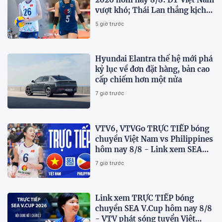
vượt khó; Thái Lan thắng kịch
tính
5 giờ trước
Hyundai Elantra thế hệ mới phá
kỷ lục về đơn đặt hàng, bản cao
cấp chiếm hơn một nửa
7 giờ trước
VTV6, VTVGo TRỰC TIẾP bóng
chuyền Việt Nam vs Philippines
hôm nay 8/8 - Link xem SEA
V.Cup 2026 mới nhất
7 giờ trước
Link xem TRỰC TIẾP bóng
chuyền SEA V.Cup hôm nay 8/8
- VTV phát sóng tuyển Việt