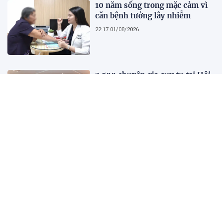
10 năm sống trong mặc cảm vì
căn bệnh tưởng lây nhiễm
22:17 01/08/2026
2.500 chuyên gia quy tụ tại Hội
nghị Khoa học 2026 của Bệnh
viện Nhân dân Gia Định
21:41 01/08/2026
Kết quả, tỷ số Lào vs
Philippines hôm nay 1/8 - AFF
Cup 2026: Cú hích lớn cho ĐT
Việt Nam
18:35 01/08/2026
Nước trong quá không có cá,