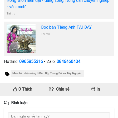
Nông thôn hiện đại - đáng sống, Nông dân chuyên nghiệp
- văn minh".
Tài trợ
Đọc bản Tiếng Anh TẠI ĐÂY
Tài trợ
Hotline:
0965855316
- Zalo:
0846460404
Mưa lớn diện rộng ở Bắc Bộ, Trung Bộ và Tây Nguyên
0
Thích
Chia sẻ
In
Bình luận