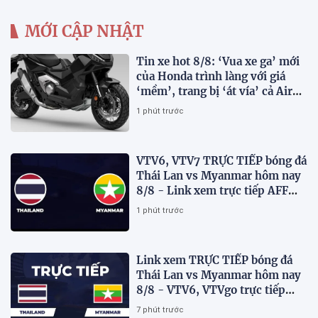
MỚI CẬP NHẬT
Tin xe hot 8/8: ‘Vua xe ga’ mới
của Honda trình làng với giá
‘mềm’, trang bị ‘át vía’ cả Air
Blade và SH
1 phút trước
VTV6, VTV7 TRỰC TIẾP bóng đá
Thái Lan vs Myanmar hôm nay
8/8 - Link xem trực tiếp AFF
Cup 2026 mới nhất
1 phút trước
Link xem TRỰC TIẾP bóng đá
Thái Lan vs Myanmar hôm nay
8/8 - VTV6, VTVgo trực tiếp
AFF Cup 2026
7 phút trước