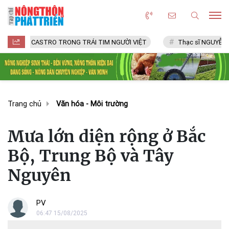
CASTRO TRONG TRÁI TIM NGƯỜI VIỆT
Thạc sĩ NGUYỄN VĂN CHÍ
Trang chủ
Văn hóa - Môi trường
Mưa lớn diện rộng ở Bắc
Bộ, Trung Bộ và Tây
Nguyên
PV
06:47 15/08/2025