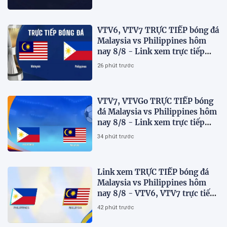
VTV6, VTV7 TRỰC TIẾP bóng đá
Malaysia vs Philippines hôm
nay 8/8 - Link xem trực tiếp
AFF Cup 2026 mới nhất
26 phút trước
VTV7, VTVGo TRỰC TIẾP bóng
đá Malaysia vs Philippines hôm
nay 8/8 - Link xem trực tiếp
AFF Cup 2026 mới nhất
34 phút trước
Link xem TRỰC TIẾP bóng đá
Malaysia vs Philippines hôm
nay 8/8 - VTV6, VTV7 trực tiếp
AFF Cup 2026
42 phút trước