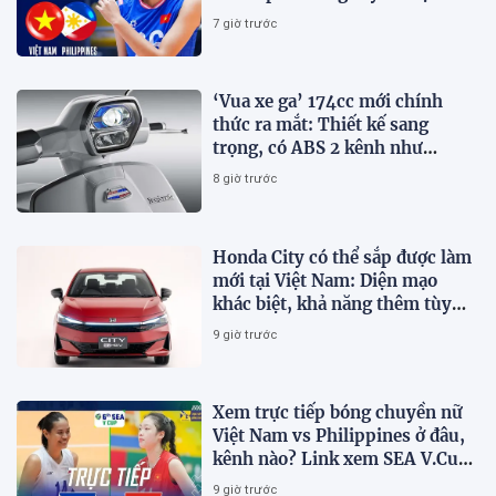
Nam đấu Philippines
7 giờ trước
‘Vua xe ga’ 174cc mới chính
thức ra mắt: Thiết kế sang
trọng, có ABS 2 kênh như
Honda SH, giá hấp dẫn
8 giờ trước
Honda City có thể sắp được làm
mới tại Việt Nam: Diện mạo
khác biệt, khả năng thêm tùy
chọn hybrid?
9 giờ trước
Xem trực tiếp bóng chuyền nữ
Việt Nam vs Philippines ở đâu,
kênh nào? Link xem SEA V.Cup
2026 mới nhất
9 giờ trước