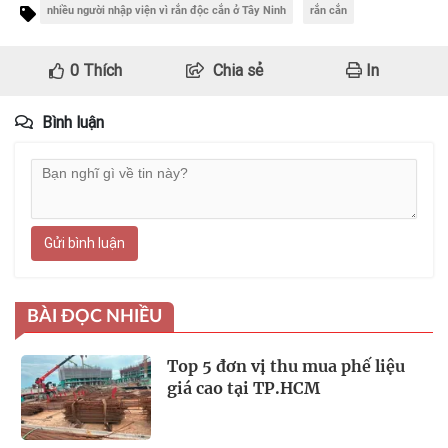
nhiều người nhập viện vì rắn độc cắn ở Tây Ninh
rắn cắn
0
Thích
Chia sẻ
In
Bình luận
Gửi bình luận
BÀI ĐỌC NHIỀU
Top 5 đơn vị thu mua phế liệu
giá cao tại TP.HCM