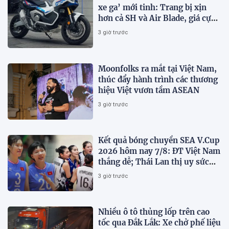
xe ga’ mới tinh: Trang bị xịn
hơn cả SH và Air Blade, giá cực
kỳ hấp dẫn
3 giờ trước
Moonfolks ra mắt tại Việt Nam,
thúc đẩy hành trình các thương
hiệu Việt vươn tầm ASEAN
3 giờ trước
Kết quả bóng chuyền SEA V.Cup
2026 hôm nay 7/8: ĐT Việt Nam
thắng dễ; Thái Lan thị uy sức
mạnh
3 giờ trước
Nhiều ô tô thủng lốp trên cao
tốc qua Đắk Lắk: Xe chở phế liệu