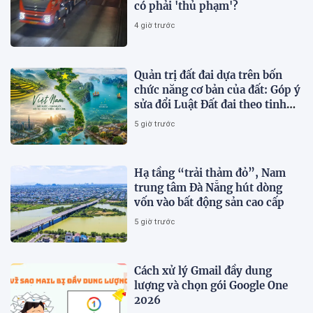
có phải 'thủ phạm'?
4 giờ trước
Quản trị đất đai dựa trên bốn
chức năng cơ bản của đất: Góp ý
sửa đổi Luật Đất đai theo tinh
thần Nghị quyết số 21-NQ/TW
5 giờ trước
Hạ tầng “trải thảm đỏ”, Nam
trung tâm Đà Nẵng hút dòng
vốn vào bất động sản cao cấp
5 giờ trước
Cách xử lý Gmail đầy dung
lượng và chọn gói Google One
2026