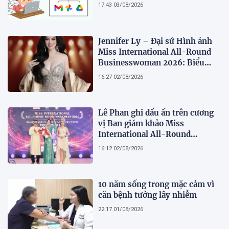
17:43 03/08/2026
Jennifer Ly – Đại sứ Hình ảnh
Miss International All-Round
Businesswoman 2026: Biểu
tượng của nhan sắc, trí tuệ và
16:27 02/08/2026
bản lĩnh
Lê Phan ghi dấu ấn trên cương
vị Ban giám khảo Miss
International All-Round
Businesswoman 2026: Thanh
16:12 02/08/2026
lịch, trí tuệ và lan tỏa giá trị của
người phụ nữ hiện đại
10 năm sống trong mặc cảm vì
căn bệnh tưởng lây nhiễm
22:17 01/08/2026