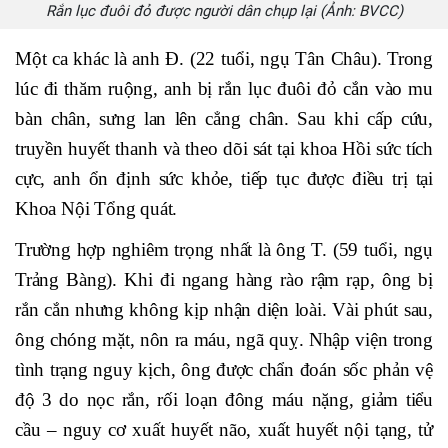
Rắn lục đuôi đỏ được người dân chụp lại (Ảnh: BVCC)
Một ca khác là anh Đ. (22 tuổi, ngụ Tân Châu). Trong
lúc đi thăm ruộng, anh bị rắn lục đuôi đỏ cắn vào mu
bàn chân, sưng lan lên cẳng chân. Sau khi cấp cứu,
truyền huyết thanh và theo dõi sát tại khoa Hồi sức tích
cực, anh ổn định sức khỏe, tiếp tục được điều trị tại
Khoa Nội Tổng quát.
Trường hợp nghiêm trọng nhất là ông T. (59 tuổi, ngụ
Trảng Bàng). Khi đi ngang hàng rào rậm rạp, ông bị
rắn cắn nhưng không kịp nhận diện loài. Vài phút sau,
ông chóng mặt, nôn ra máu, ngã quỵ. Nhập viện trong
tình trạng nguy kịch, ông được chẩn đoán sốc phản vệ
độ 3 do nọc rắn, rối loạn đông máu nặng, giảm tiểu
cầu – nguy cơ xuất huyết não, xuất huyết nội tạng, tử