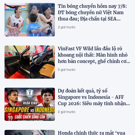
Tin bóng chuyền hôm nay 7/8:
ĐT bóng chuyền nữ Việt Nam
thua đau; Địa chấn tại SEA
V.Cup 2026
2 giờ trước
VinFast VF Wild lần đầu lộ rõ
khoang nội thất: Màn hình nhỏ
hơn bản concept, ghế chỉnh cơ,
chưa có HUD
3 giờ trước
Dự đoán kết quả, tỷ số
Singapore vs Indonesia - AFF
Cup 2026: Siêu máy tính nhận
định bóng đá hôm nay 7/8
3 giờ trước
Honda chính thức ra mắt ‘vua