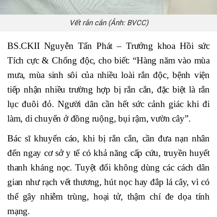
Vết rắn cắn (Ảnh: BVCC)
BS.CKII Nguyễn Tấn Phát – Trưởng khoa Hồi sức
Tích cực & Chống độc, cho biết: “Hàng năm vào mùa
mưa, mùa sinh sôi của nhiều loài rắn độc, bệnh viện
tiếp nhận nhiều trường hợp bị rắn cắn, đặc biệt là rắn
lục đuôi đỏ. Người dân cần hết sức cảnh giác khi đi
làm, di chuyển ở đồng ruộng, bụi rậm, vườn cây”.
Bác sĩ khuyến cáo, khi bị rắn cắn, cần đưa nạn nhân
đến ngay cơ sở y tế có khả năng cấp cứu, truyền huyết
thanh kháng nọc. Tuyệt đối không dùng các cách dân
gian như rạch vết thương, hút nọc hay đắp lá cây, vì có
thể gây nhiễm trùng, hoại tử, thậm chí đe dọa tính
mạng.