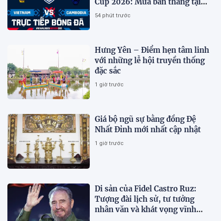
Cup 2026: Mưa bàn thắng tại
Mỹ Đình?
54 phút trước
Hưng Yên – Điểm hẹn tâm linh
với những lễ hội truyền thống
đặc sắc
1 giờ trước
Giá bộ ngũ sự bằng đồng Đệ
Nhất Đỉnh mới nhất cập nhật
1 giờ trước
Di sản của Fidel Castro Ruz:
Tượng đài lịch sử, tư tưởng
nhân văn và khát vọng vĩnh
hằng