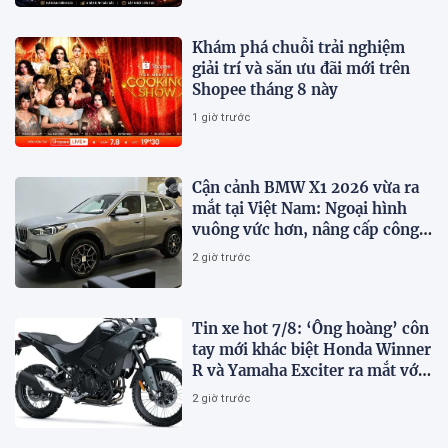
Khám phá chuỗi trải nghiệm
giải trí và săn ưu đãi mới trên
Shopee tháng 8 này
1 giờ trước
Cận cảnh BMW X1 2026 vừa ra
mắt tại Việt Nam: Ngoại hình
vuông vức hơn, nâng cấp công
nghệ
2 giờ trước
Tin xe hot 7/8: ‘Ông hoàng’ côn
tay mới khác biệt Honda Winner
R và Yamaha Exciter ra mắt với
giá hấp dẫn
2 giờ trước