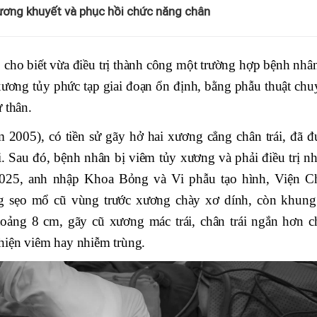
xương khuyết và phục hồi chức năng chân
cho biết vừa điều trị thành công một trường hợp bệnh nhân
ơng tủy phức tạp giai đoạn ổn định, bằng phẫu thuật chu
 thân.
 2005), có tiền sử gãy hở hai xương cẳng chân trái, đã đ
. Sau đó, bệnh nhân bị viêm tủy xương và phải điều trị nh
2025, anh nhập Khoa Bỏng và Vi phẫu tạo hình, Viện C
ạng sẹo mổ cũ vùng trước xương chày xơ dính, còn khung
oảng 8 cm, gãy cũ xương mác trái, chân trái ngắn hơn c
hiện viêm hay nhiễm trùng.