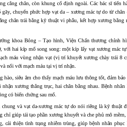
g cẳng chân, còn khung cố định ngoài. Các bác sĩ tiến h
 gãy, chuyển phức hợp vạt da – xương mác tự do từ chân 
cẳng chân trái bằng kỹ thuật vi phẫu, kết hợp xương bằng 
ởng khoa Bỏng – Tạo hình, Viện Chấn thương chỉnh hì
iờ, với hai kíp mổ song song: một kíp lấy vạt xương mác tự
mạch máu vùng nhận vạt (vị trí khuyết xương chày trái 8 c
à nối với mạch máu tại vị trí nhận.
ng hào, siêu âm cho thấy mạch máu lưu thông tốt, đảm bảo 
nhận xương thẳng trục, hai chân bằng nhau. Bệnh nhân 
hông có biến chứng sau mổ.
i chung và vạt da-xương mác tự do nói riêng là kỹ thuật đ
ông chỉ giúp tái tạo phần xương khuyết và che phủ mô mềm,
, cải thiện tình trạng nhiễm trùng, giúp bệnh nhân phục 