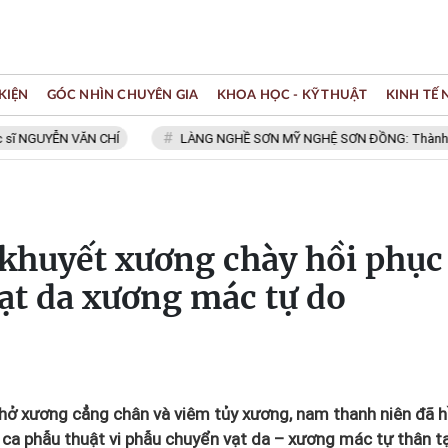
KIỆN
GÓC NHÌN CHUYÊN GIA
KHOA HỌC - KỸ THUẬT
KINH TẾ
YỄN VĂN CHÍ
LÀNG NGHỀ SƠN MỸ NGHỆ SƠN ĐỒNG: Thành viên Mạng
khuyết xương chày hồi phục
ạt da xương mác tự do
 hở xương cẳng chân và viêm tủy xương, nam thanh niên đã h
ca phẫu thuật vi phẫu chuyển vạt da – xương mác tự thân tạ