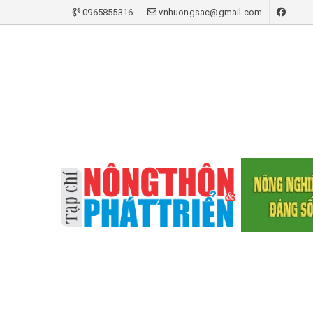
0965855316
vnhuongsac@gmail.com