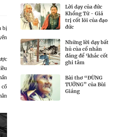
Lời dạy của đức
Khổng Tử - Giá
trị cốt lõi của đạo
đức
 bị
yển
Những lời dạy bất
hủ của cổ nhân
đáng để ‘khắc cốt
ược
ghi tâm
iều
hấn
Bài thơ “ĐỪNG
TƯỞNG” của Bùi
 cố
Giáng
hân