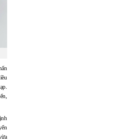
hấn
iều
ạp.
ển,
ịnh
yển
 vừa