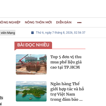
 NÔNG NGHIỆP
NÔNG THÔN MỚI
DIỄN ĐÀN
 lưới các Thành phố Thủ công sáng tạo Thế giới
Thứ 6, ngày 7 tháng 8, 2026, 02:56:38
LÀNG NGHỀ KHẢM
BÀI ĐỌC NHIỀU
Top 5 đơn vị thu
mua phế liệu giá
cao tại TP.HCM
Ngân hàng Thế
giới hợp tác và hỗ
trợ Việt Nam
ồi
trong đảm bảo an
i
ninh nguồn nước