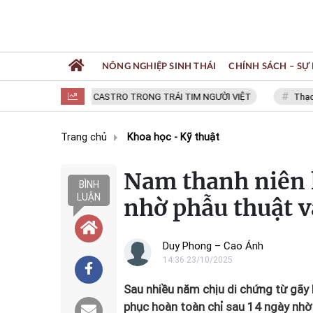
NÔNG NGHIỆP SINH THÁI
CHÍNH SÁCH – SỰ 
FIDEL CASTRO TRONG TRÁI TIM NGƯỜI VIỆT
Thạc sĩ NGU
Trang chủ
Khoa học - Kỹ thuật
Nam thanh niên 
BÌNH
LUẬN
nhờ phẫu thuật v
Duy Phong – Cao Ánh
14:36 23/10/2025
Sau nhiều năm chịu di chứng từ gãy
phục hoàn toàn chỉ sau 14 ngày nhờ 