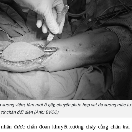
 xương viêm, làm mới ổ gãy, chuyển phức hợp vạt da xương mác tự
từ chân đối diện (Ảnh: BVCC)
nhân được chẩn đoán khuyết xương chày cẳng chân trái 