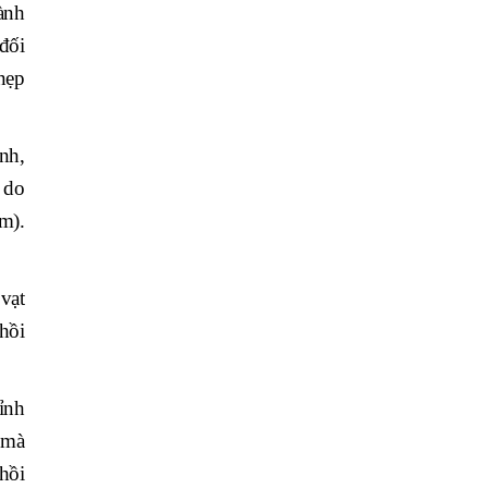
ành
đối
nẹp
nh,
 do
m).
vạt
hồi
ỉnh
 mà
hồi