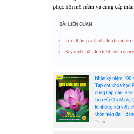
phục hồi mô mềm và cung cấp máu nu
BÀI LIÊN QUAN
Trực thăng vượt bão đưa ba bệnh nh
Bay xuyên bão đưa bệnh nhân nghi v
Nhân kỷ niệm 100 
Tạp chí Khoa học P
dung hấp dẫn. Bên 
tịch Hồ Chí Minh; 
là những bài viết 
thôn hiện đại - đá
Tài trợ