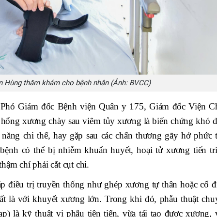
ăn Hùng thăm khám cho bệnh nhân (Ảnh: BVCC)
 Phó Giám đốc Bệnh viện Quân y 175, Giám đốc Viện C
t hổng xương chày sau viêm tủy xương là biến chứng khó đ
c năng chi thể, hay gặp sau các chấn thương gãy hở phức t
 bệnh có thể bị nhiễm khuẩn huyết, hoại tử xương tiến tri
hậm chí phải cắt cụt chi.
 điều trị truyền thống như ghép xương tự thân hoặc cố đ
ất là với khuyết xương lớn. Trong khi đó, phẫu thuật chu
ap) là kỹ thuật vi phẫu tiên tiến, vừa tái tạo được xương,