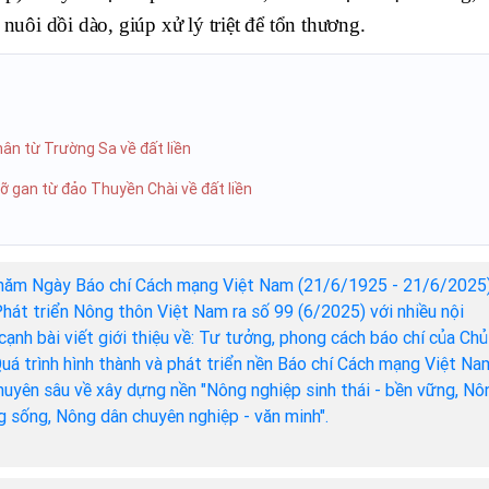
ôi dồi dào, giúp xử lý triệt để tổn thương.
ân từ Trường Sa về đất liền
ỡ gan từ đảo Thuyền Chài về đất liền
năm Ngày Báo chí Cách mạng Việt Nam (21/6/1925 - 21/6/2025)
hát triển Nông thôn Việt Nam ra số 99 (6/2025) với nhiều nội
cạnh bài viết giới thiệu về: Tư tưởng, phong cách báo chí của Chủ
Quá trình hình thành và phát triển nền Báo chí Cách mạng Việt Na
chuyên sâu về xây dựng nền "Nông nghiệp sinh thái - bền vững, Nô
ng sống, Nông dân chuyên nghiệp - văn minh".