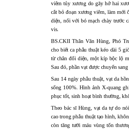
viêm tủy xương do gãy hở hai xươn
cắt bỏ đoạn xương viêm, làm mới ổ
diện, nối với bó mạch chày trước 
vis.
BS.CKII Thân Văn Hùng, Phó Trư
cho biết ca phẫu thuật kéo dài 5 g
từ chân đối diện, một kíp bộc lộ 
Sau đó, phần vạt được chuyển sang v
Sau 14 ngày phẫu thuật, vạt da hồ
sống 100%. Hình ảnh X-quang ghi 
phục tốt, sinh hoạt bình thường, k
Theo bác sĩ Hùng, vạt da tự do nó
cao trong phẫu thuật tạo hình, kh
còn tăng tưới máu vùng tổn thương