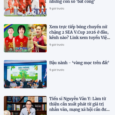
những con số 'bất công'
9 giờ trước
Xem trực tiếp bóng chuyền nữ
chặng 2 SEA V.Cup 2026 ở đâu,
kênh nào? Link xem tuyển Việt
Nam thi đấu
9 giờ trước
Đậu nành - ‘vàng mọc trên đất’
9 giờ trước
Tiến sĩ Nguyễn Văn Y: Làm từ
thiện cần xuất phát từ giá trị
nhân văn, mạng xã hội cần được
sử dụng bằng văn hóa và trách