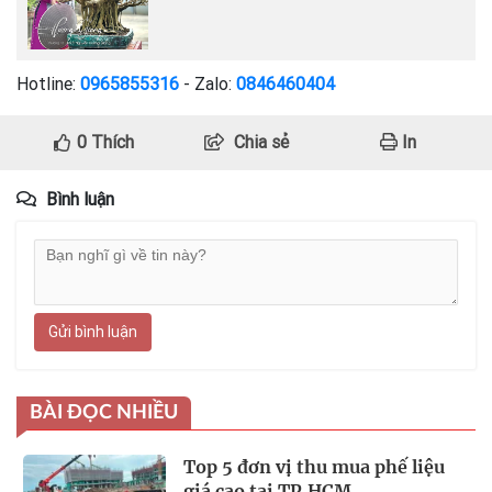
Hotline:
0965855316
- Zalo:
0846460404
0
Thích
Chia sẻ
In
Bình luận
Gửi bình luận
BÀI ĐỌC NHIỀU
Top 5 đơn vị thu mua phế liệu
giá cao tại TP.HCM