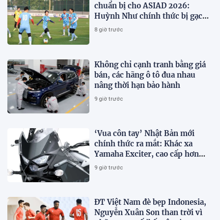
chuẩn bị cho ASIAD 2026:
Huỳnh Như chính thức bị gạch
tên
8 giờ trước
Không chỉ cạnh tranh bằng giá
bán, các hãng ô tô đua nhau
nâng thời hạn bảo hành
9 giờ trước
‘Vua côn tay’ Nhật Bản mới
chính thức ra mắt: Khác xa
Yamaha Exciter, cao cấp hơn
Honda Winner R, giá rẻ so với
9 giờ trước
trang bị
ĐT Việt Nam đè bẹp Indonesia,
Nguyễn Xuân Son than trời vì