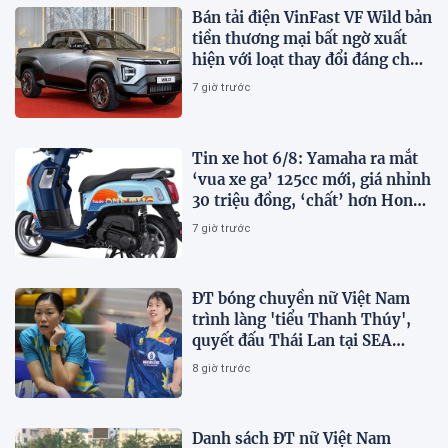
Bán tải điện VinFast VF Wild bản
tiền thương mại bất ngờ xuất
hiện với loạt thay đổi đáng chú
ý
7 giờ trước
Tin xe hot 6/8: Yamaha ra mắt
‘vua xe ga’ 125cc mới, giá nhỉnh
30 triệu đồng, ‘chất’ hơn Honda
Vision và SH Mode
7 giờ trước
ĐT bóng chuyền nữ Việt Nam
trình làng 'tiểu Thanh Thúy',
quyết đấu Thái Lan tại SEA
V.Cup 2026
8 giờ trước
Danh sách ĐT nữ Việt Nam