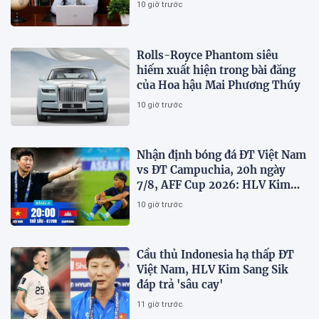
10 giờ trước
nhiệm
Rolls-Royce Phantom siêu
hiếm xuất hiện trong bài đăng
của Hoa hậu Mai Phương Thúy
10 giờ trước
Nhận định bóng đá ĐT Việt Nam
vs ĐT Campuchia, 20h ngày
7/8, AFF Cup 2026: HLV Kim
Sang-sik tiết lộ kế hoạch nhân
10 giờ trước
sự
Cầu thủ Indonesia hạ thấp ĐT
Việt Nam, HLV Kim Sang Sik
đáp trả 'sâu cay'
11 giờ trước