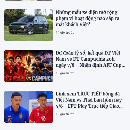
Những mẫu xe điện mở rộng
phạm vi hoạt động nào sắp ra
mắt khách Việt?
14 giờ trước
Dự đoán tỷ số, kết quả ĐT Việt
Nam vs ĐT Campuchia 20h
ngày 7/8 - Nhận định AFF Cup
2026
15 giờ trước
Link xem TRỰC TIẾP bóng đá
Việt Nam vs Thái Lan hôm nay
5/8 - FPT Play Trực tiếp Giao
hữu futsal 2026
15 giờ trước