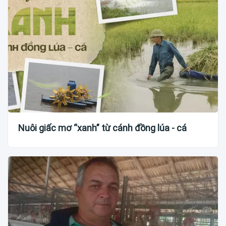
Nuôi giấc mơ “xanh” từ cánh đồng lúa - cá