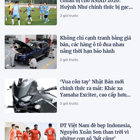
chuẩn bị cho ASIAD 2026:
Huỳnh Như chính thức bị gạch
tên
2 giờ trước
Không chỉ cạnh tranh bằng giá
bán, các hãng ô tô đua nhau
nâng thời hạn bảo hành
3 giờ trước
‘Vua côn tay’ Nhật Bản mới
chính thức ra mắt: Khác xa
Yamaha Exciter, cao cấp hơn
Honda Winner R, giá rẻ so với
3 giờ trước
trang bị
ĐT Việt Nam đè bẹp Indonesia,
Nguyễn Xuân Son than trời vì
những con số 'bất công'