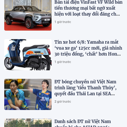
Bán tải điện VinFast VF Wild bản
tiền thương mại bất ngờ xuất
hiện với loạt thay đổi đáng chú
ý
1 giờ trước
Tin xe hot 6/8: Yamaha ra mắt
‘vua xe ga’ 125cc mới, giá nhỉnh
30 triệu đồng, ‘chất’ hơn Honda
Vision và SH Mode
1 giờ trước
ĐT bóng chuyền nữ Việt Nam
trình làng 'tiểu Thanh Thúy',
quyết đấu Thái Lan tại SEA
V.Cup 2026
2 giờ trước
Danh sách ĐT nữ Việt Nam