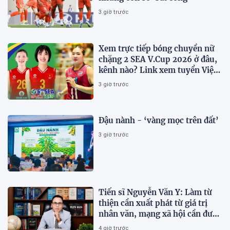
3 giờ trước
Xem trực tiếp bóng chuyền nữ
chặng 2 SEA V.Cup 2026 ở đâu,
kênh nào? Link xem tuyển Việt
Nam thi đấu
3 giờ trước
Đậu nành - ‘vàng mọc trên đất’
3 giờ trước
Tiến sĩ Nguyễn Văn Y: Làm từ
thiện cần xuất phát từ giá trị
nhân văn, mạng xã hội cần được
sử dụng bằng văn hóa và trách
4 giờ trước