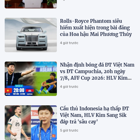
nhiệm
Rolls-Royce Phantom siêu
hiếm xuất hiện trong bài đăng
của Hoa hậu Mai Phương Thúy
4 giờ trước
Nhận định bóng đá ĐT Việt Nam
vs ĐT Campuchia, 20h ngày
7/8, AFF Cup 2026: HLV Kim
Sang-sik tiết lộ kế hoạch nhân
4 giờ trước
sự
Cầu thủ Indonesia hạ thấp ĐT
Việt Nam, HLV Kim Sang Sik
đáp trả 'sâu cay'
5 giờ trước