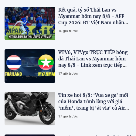
Kết quả, tỷ số Thái Lan vs
Myanmar hôm nay 8/8 - AFF
Cup 2026: ĐT Việt Nam nhận
tin vui
16 giờ trước
VTV6, VTVgo TRỰC TIẾP bóng
đá Thái Lan vs Myanmar hôm
nay 8/8 - Link xem trực tiếp
AFF Cup 2026 mới nhất
17 giờ trước
Tin xe hot 8/8: ‘Vua xe ga’ mới
của Honda trình làng với giá
‘mềm’, trang bị ‘át vía’ cả Air
Blade và SH
17 giờ trước