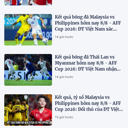
Kết quả bóng đá Malaysia vs
Philippines hôm nay 8/8 - AFF
Cup 2026: ĐT Việt Nam xác
định đối thủ
14 giờ trước
Kết quả bóng đá Thái Lan vs
Myanmar hôm nay 8/8 - AFF
Cup 2026: ĐT Việt Nam nhận
'chiến thư'
14 giờ trước
Kết quả, tỷ số Malaysia vs
Philippines hôm nay 8/8 - AFF
Cup 2026: Đối thủ của ĐT Việt
Nam lộ diện
15 giờ trước