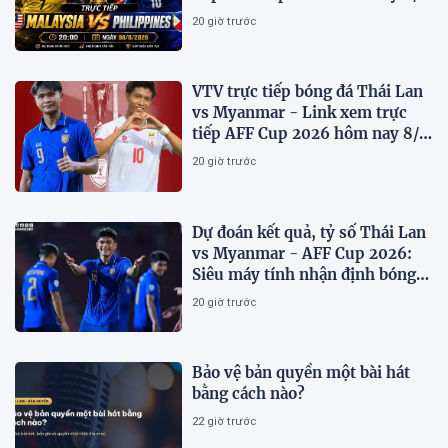
trên VTV7
20 giờ trước
VTV trực tiếp bóng đá Thái Lan
vs Myanmar - Link xem trực
tiếp AFF Cup 2026 hôm nay 8/8
trên VTV6
20 giờ trước
Dự đoán kết quả, tỷ số Thái Lan
vs Myanmar - AFF Cup 2026:
Siêu máy tính nhận định bóng
đá hôm nay 8/8
20 giờ trước
Bảo vệ bản quyền một bài hát
bằng cách nào?
22 giờ trước