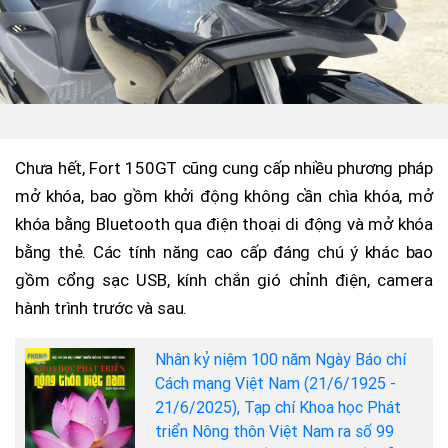
Chưa hết, Fort 150GT cũng cung cấp nhiều phương pháp
mở khóa, bao gồm khởi động không cần chìa khóa, mở
khóa bằng Bluetooth qua điện thoại di động và mở khóa
bằng thẻ. Các tính năng cao cấp đáng chú ý khác bao
gồm cổng sạc USB, kính chắn gió chỉnh điện, camera
hành trình trước và sau.
Nhân kỷ niệm 100 năm Ngày Báo chí
Cách mạng Việt Nam (21/6/1925 -
21/6/2025), Tạp chí Khoa học Phát
triển Nông thôn Việt Nam ra số 99