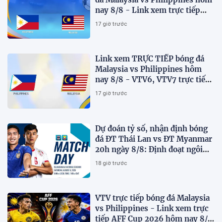
nay 8/8 - Link xem trực tiếp
AFF Cup 2026 mới nhất
17 giờ trước
Link xem TRỰC TIẾP bóng đá
Malaysia vs Philippines hôm
nay 8/8 - VTV6, VTV7 trực tiếp
AFF Cup 2026
17 giờ trước
Dự đoán tỷ số, nhận định bóng
đá ĐT Thái Lan vs ĐT Myanmar
20h ngày 8/8: Định đoạt ngôi
đầu bảng
18 giờ trước
VTV trực tiếp bóng đá Malaysia
vs Philippines - Link xem trực
tiếp AFF Cup 2026 hôm nay 8/8