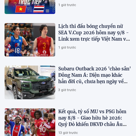
2026 mới nhất
1 giờ trước
Lịch thi đấu bóng chuyền nữ
SEA V.Cup 2026 hôm nay 9/8 -
Link xem trực tiếp Việt Nam vs
Thái Lan
1 giờ trước
Subaru Outback 2026 'chào sân'
Đông Nam Á: Diện mạo khác
hẳn đời cũ, chưa hẹn ngày về
Việt Nam
3 giờ trước
Kết quả, tỷ số MU vs PSG hôm
nay 8/8 - Giao hữu hè 2026:
Quỷ Đỏ khiến ĐKVĐ châu Âu
toát mồ hôi
13 giờ trước