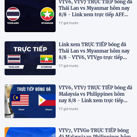
VTV6, VTV7 TRỰC TIẾP bóng đá
Thái Lan vs Myanmar hôm nay
8/8 - Link xem trực tiếp AFF
Cup 2026 mới nhất
17 giờ trước
Link xem TRỰC TIẾP bóng đá
Thái Lan vs Myanmar hôm nay
8/8 - VTV6, VTVgo trực tiếp
AFF Cup 2026
17 giờ trước
VTV6, VTV7 TRỰC TIẾP bóng đá
Malaysia vs Philippines hôm
nay 8/8 - Link xem trực tiếp
AFF Cup 2026 mới nhất
17 giờ trước
VTV7, VTVGo TRỰC TIẾP bóng
đá Malaysia vs Philippines hôm