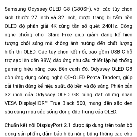
Samsung Odyssey OLED G8 (G80SH), với các tùy chọn
kích thước 27 inch và 32 inch, được trang bị tấm nền
OLED độ phân giải 4K cùng tần số quét 240Hz. Công
nghệ chống chói Glare Free giúp giảm đáng kể hiện
tượng chói sáng mà không ảnh hưởng đến chất lượng
hiển thị OLED. Các tùy chọn kết nối, bao gồm USB-C hỗ
trợ sạc lên đến 98W, đáp ứng nhu cầu thiết lập hệ thống
gaming hiệu năng cao. Bên cạnh đó, Odyssey OLED G8
còn ứng dụng công nghệ QD-OLED Penta Tandem, giúp
cải thiện đáng kể hiệu suất, độ bền và độ sáng. Phiên bản
32 inch của Odyssey OLED G8 cũng đạt chứng nhận
VESA DisplayHDR™ True Black 500, mang đến sắc đen
sâu cùng màu sắc sống động đặc trưng của OLED.
Chuẩn kết nối DisplayPort 2.1 được áp dụng trên toàn bộ
dòng sản phẩm, đảm bảo hiệu năng băng thông cao cho