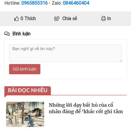
Hotline:
0965855316
- Zalo:
0846460404
0
Thích
Chia sẻ
In
Bình luận
Gửi bình luận
BÀI ĐỌC NHIỀU
Những lời dạy bất hủ của cổ
nhân đáng để ‘khắc cốt ghi tâm