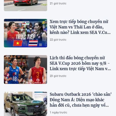
21 giờ trước
Xem trực tiếp bóng chuyền nữ
Việt Nam vs Thái Lan ở đâu,
kênh nào? Link xem SEA V.Cup
2026 mới nhất
22 giờ trước
Lịch thi đấu bóng chuyền nữ
SEA V.Cup 2026 hôm nay 9/8 -
Link xem trực tiếp Việt Nam vs
Thái Lan
23 giờ trước
Subaru Outback 2026 'chào sân'
Đông Nam Á: Diện mạo khác
hẳn đời cũ, chưa hẹn ngày về
Việt Nam
1 ngày trước