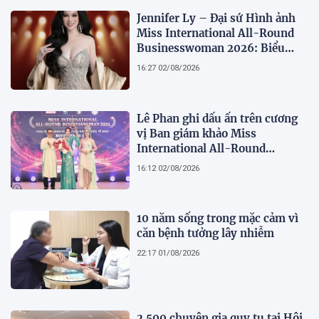
Jennifer Ly – Đại sứ Hình ảnh
Miss International All-Round
Businesswoman 2026: Biểu
tượng của nhan sắc, trí tuệ và
16:27 02/08/2026
bản lĩnh
Lê Phan ghi dấu ấn trên cương
vị Ban giám khảo Miss
International All-Round
Businesswoman 2026: Thanh
16:12 02/08/2026
lịch, trí tuệ và lan tỏa giá trị của
người phụ nữ hiện đại
10 năm sống trong mặc cảm vì
căn bệnh tưởng lây nhiễm
22:17 01/08/2026
2.500 chuyên gia quy tụ tại Hội