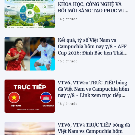
KHOA HỌC, CÔNG NGHỆ VÀ
ĐỔI MỚI SÁNG TẠO PHỤC VỤ
CHUYỂN ĐỔI KÉP VÀ PHÁT
14 giờ trước
TRIỂN NÔNG NGHIỆP BỀN
VỮNG VIỆT NAM
Kết quả, tỷ số Việt Nam vs
Campuchia hôm nay 7/8 - AFF
Cup 2026: Đình Bắc hẹn Thái
Lan ở chung kết?
15 giờ trước
VTV6, VTVGo TRỰC TIẾP bóng
đá Việt Nam vs Campuchia hôm
nay 7/8 - Link xem trực tiếp
AFF Cup 2026 mới nhất
16 giờ trước
VTV6, VTV3 TRỰC TIẾP bóng đá
Việt Nam vs Campuchia hôm