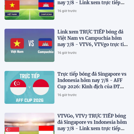
nay 7/8 - Link xem trực tiếp
AFF Cup 2026 mới nhất
16 giờ trước
Link xem TRỰC TIẾP bóng đá
Việt Nam vs Campuchia hôm
nay 7/8 - VTV6, VTVgo trực tiếp
AFF Cup 2026
16 giờ trước
Trực tiếp bóng đá Singapore vs
Indonesia hôm nay 7/8 - AFF
Cup 2026: Kình địch của ĐT
Việt Nam thua đau?
16 giờ trước
VTVGo, VTV7 TRỰC TIẾP bóng
đá Singapore vs Indonesia hôm
nay 7/8 - Link xem trực tiếp