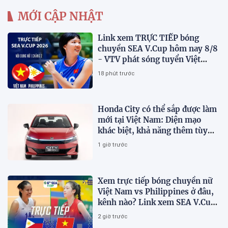
MỚI CẬP NHẬT
Link xem TRỰC TIẾP bóng
chuyền SEA V.Cup hôm nay 8/8
- VTV phát sóng tuyển Việt
Nam đấu Philippines
18 phút trước
Honda City có thể sắp được làm
mới tại Việt Nam: Diện mạo
khác biệt, khả năng thêm tùy
chọn hybrid?
1 giờ trước
Xem trực tiếp bóng chuyền nữ
Việt Nam vs Philippines ở đâu,
kênh nào? Link xem SEA V.Cup
2026 mới nhất
2 giờ trước