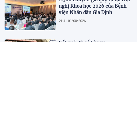
nghị Khoa học 2026 của Bệnh
viện Nhân dân Gia Định
21:41 01/08/2026
Kết quả, tỷ số Lào vs
Philippines hôm nay 1/8 - AFF
Cup 2026: Cú hích lớn cho ĐT
Việt Nam
18:35 01/08/2026
Nước trong quá không có cá,
người xét nét quá không có bạn
10:45 01/08/2026
Người kể chuyện Bản Mây: Kết
nối người trẻ với văn hóa bản