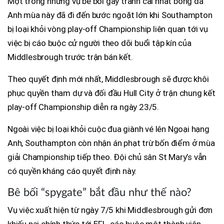
Một trong những vụ bê bối gây tranh cãi nhất bóng đá
Anh mùa này đã đi đến bước ngoặt lớn khi Southampton
bị loại khỏi vòng play-off Championship liên quan tới vụ
việc bị cáo buộc cử người theo dõi buổi tập kín của
Middlesbrough trước trận bán kết.
Theo quyết định mới nhất, Middlesbrough sẽ được khôi
phục quyền tham dự và đối đầu Hull City ở trận chung kết
play-off Championship diễn ra ngày 23/5.
Ngoài việc bị loại khỏi cuộc đua giành vé lên Ngoại hạng
Anh, Southampton còn nhận án phạt trừ bốn điểm ở mùa
giải Championship tiếp theo. Đội chủ sân St Mary’s vẫn
có quyền kháng cáo quyết định này.
Bê bối “spygate” bắt đầu như thế nào?
Vụ việc xuất hiện từ ngày 7/5 khi Middlesbrough gửi đơn
khiếu nại chính thức tới EFL, cáo buộc một thành viên