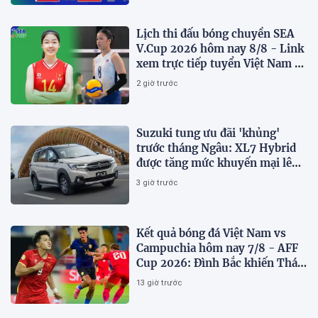
Lịch thi đấu bóng chuyền SEA
V.Cup 2026 hôm nay 8/8 - Link
xem trực tiếp tuyển Việt Nam vs
Philippines
2 giờ trước
Suzuki tung ưu đãi 'khủng'
trước tháng Ngâu: XL7 Hybrid
được tăng mức khuyến mại lên
75 triệu đồng
3 giờ trước
Kết quả bóng đá Việt Nam vs
Campuchia hôm nay 7/8 - AFF
Cup 2026: Đình Bắc khiến Thái
Lan run sợ
13 giờ trước