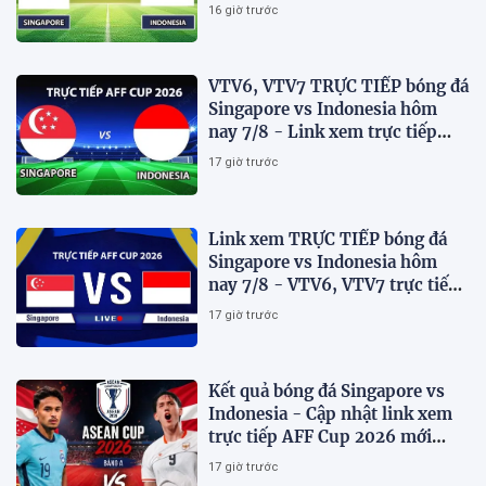
AFF Cup 2026 mới nhất
16 giờ trước
VTV6, VTV7 TRỰC TIẾP bóng đá
Singapore vs Indonesia hôm
nay 7/8 - Link xem trực tiếp
AFF Cup 2026 mới nhất
17 giờ trước
Link xem TRỰC TIẾP bóng đá
Singapore vs Indonesia hôm
nay 7/8 - VTV6, VTV7 trực tiếp
AFF Cup 2026
17 giờ trước
Kết quả bóng đá Singapore vs
Indonesia - Cập nhật link xem
trực tiếp AFF Cup 2026 mới
nhất.
17 giờ trước