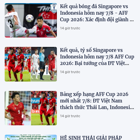
Kết quả bóng đá Singapore vs
Indonesia hôm nay 7/8 - AFF
Cup 2026: Xác định đội giành vé
Bán kết
14 giờ trước
Kết quả, tỷ số Singapore vs
Indonesia hôm nay 7/8 AFF Cup
2026: Bại tướng của ĐT Việt
nam dừng bước sớm
14 giờ trước
Bảng xếp hạng AFF Cup 2026
mới nhất 7/8: ĐT Việt Nam
thách thức Thái Lan, Indonesia
dừng bước
14 giờ trước
HỆ SINH THÁI GIẢI PHÁP