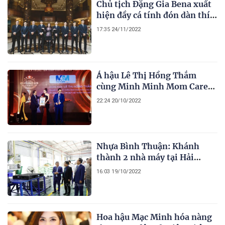
Chủ tịch Đặng Gia Bena xuất
hiện đầy cá tính đón dàn thí
sinh Hoa hậu Doanh nhân
17:35 24/11/2022
Châu Á Việt Nam
Á hậu Lê Thị Hồng Thắm
cùng Minh Minh Mom Care
Spa được vinh danh Top 3
22:24 20/10/2022
Doanh nhân tiêu biểu ngành
làm đẹp Việt Nam 2022
Nhựa Bình Thuận: Khánh
thành 2 nhà máy tại Hải
Dương và Bình Dương
16:03 19/10/2022
Hoa hậu Mạc Minh hóa nàng