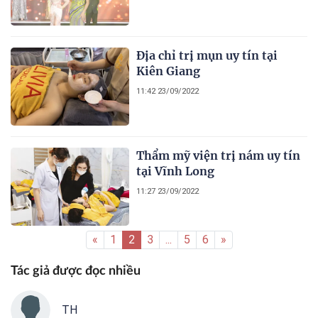
hiệu Việt Nam 2022
Địa chỉ trị mụn uy tín tại
Kiên Giang
11:42 23/09/2022
Thẩm mỹ viện trị nám uy tín
tại Vĩnh Long
11:27 23/09/2022
«
1
2
3
...
5
6
»
Tác giả được đọc nhiều
TH