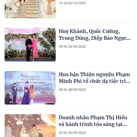
chất với vai trò giám khảo
16:24 03/10/2022
cuộc thi Hoa hậu Doanh nhân
Châu Á Việt Nam 2022
Huy Khánh, Quốc Cường,
Trung Dũng, Diệp Bảo Ngọc,
Tú Tri tham gia Lật Mặt 6:
09:36 29/09/2022
Tấm Vé Định Mệnh
Hoa hậu Thiện nguyện Phạm
Minh Phi tổ chức dạ tiệc tri
ân tại nhà hàng sang trọng
08:56 28/09/2022
bậc nhất Đà Lạt
Doanh nhân Phạm Thị Hiếu
và hành trình tỏa sáng tại
chung kết Hoa hậu Thương
22:00 23/09/2022