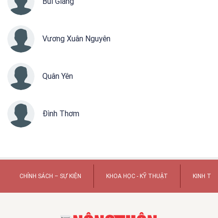
Bùi Giáng
Vương Xuân Nguyên
Quân Yên
Đình Thơm
CHÍNH SÁCH – SỰ KIỆN
KHOA HỌC - KỸ THUẬT
KINH TẾ