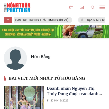
FIDEL CASTRO TRONG TRÁI TIM NGƯỜI VIỆT
Thạc sĩ NGUYỄN VĂ
Hữu Bằng
BÀI VIẾT MỚI NHẤT TỪ HỮU BẰNG
Doanh nhân Nguyễn Thị
Thùy Dung được trao danh
hiệu Hoa hậu thiện nguyện
11:20 01/12/2022
Hoa hậu Doanh nhân Châu Á