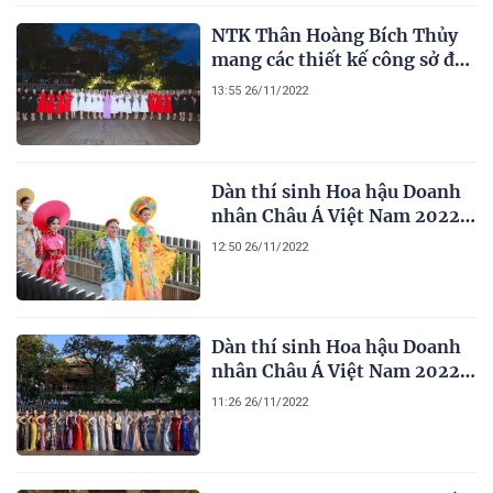
NTK Thân Hoàng Bích Thủy
mang các thiết kế công sở đầy
thanh lịch đến với Hoa hậu
13:55 26/11/2022
Doanh nhân Châu Á Việt Nam
2022
Dàn thí sinh Hoa hậu Doanh
nhân Châu Á Việt Nam 2022
trình diễn áo dài của NTK
12:50 26/11/2022
Tony Phạm tại Huế
Dàn thí sinh Hoa hậu Doanh
nhân Châu Á Việt Nam 2022
trình diễn trang phục dạ hội
11:26 26/11/2022
của NTK Tommy Nguyễn tại
Huế