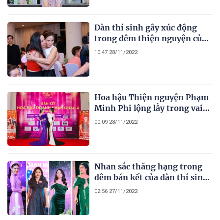
Việt Nam 2022
Dàn thí sinh gây xúc động
trong đêm thiện nguyện của
cuộc thi Hoa hậu Doanh nhân
10:47 28/11/2022
Châu Á Việt Nam 2022
Hoa hậu Thiện nguyện Phạm
Minh Phi lộng lẫy trong vai
trò giám khảo bán kết Hoa
00:09 28/11/2022
hậu Doanh nhân Châu Á Việt
Nam 2022
Nhan sắc thăng hạng trong
đêm bán kết của dàn thí sinh
Hoa hậu Doanh nhân Châu Á
02:56 27/11/2022
Việt Nam 2022