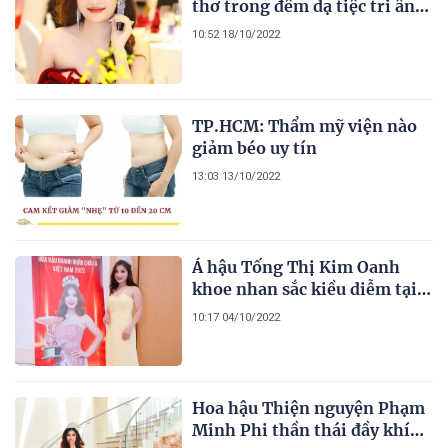
thơ trong đêm dạ tiệc tri ân
của Á hậu 1 Phạm Thị Kim
10:52 18/10/2022
Oanh
TP.HCM: Thẩm mỹ viện nào
giảm béo uy tín
13:03 13/10/2022
Á hậu Tống Thị Kim Oanh
khoe nhan sắc kiều diễm tại
họp báo Hoa hậu Doanh nhân
10:17 04/10/2022
Châu Á Việt Nam 2022
Hoa hậu Thiện nguyện Phạm
Minh Phi thần thái đầy khí